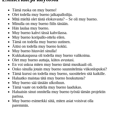
Tämä ruoka on muy bueno!
Olet todella muy bueno jalkapalloilija.
Mitä mieltä olet tästä elokuvasta? – Se oli muy bueno.
Minulla on muy bueno fiilis tänään.
Hän laulaa muy bueno.
Muy bueno kahvi tässä kahvilassa.
Muy bueno koripallo-ottelu eilen.
Tämä on todella muy bueno uutinen.
Äitisi on todella muy bueno kokki.
Muy bueno hiusväri sinulla!
Kukkakaupassa oli todella muy bueno valikoima.
Olet muy bueno auttaja, kiitos avustasi.
En voi uskoa miten muy bueno tämä musikaali oli.
Onko sinulla jotain muy bueno suunnitelmia viikonlopuksi?
Tämä kurssi on todella muy bueno, suosittelen sitä kaikille.
Haluatko maistaa tätä muy bueno houkutusta?
Muy bueno sää tänään ulkoiluun.
Tämä vaate on todella muy bueno laadukas.
Haluaisin sinut onnitella muy bueno työstä tämän projektin
parissa.
Muy bueno esimerkki siitä, miten asiat voisivat olla
paremmin.