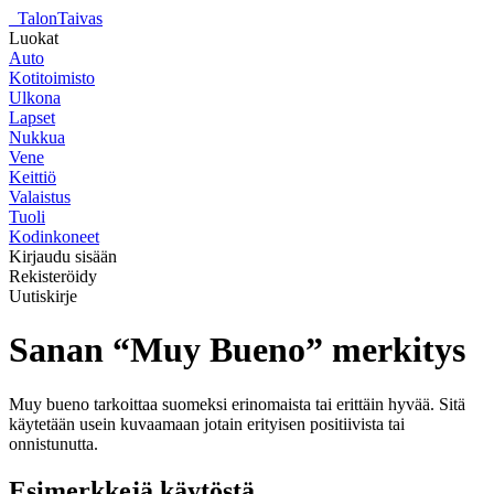
_
TalonTaivas
Luokat
Auto
Kotitoimisto
Ulkona
Lapset
Nukkua
Vene
Keittiö
Valaistus
Tuoli
Kodinkoneet
Kirjaudu sisään
Rekisteröidy
Uutiskirje
Sanan “Muy Bueno” merkitys
Muy bueno tarkoittaa suomeksi erinomaista tai erittäin hyvää. Sitä
käytetään usein kuvaamaan jotain erityisen positiivista tai
onnistunutta.
Esimerkkejä käytöstä