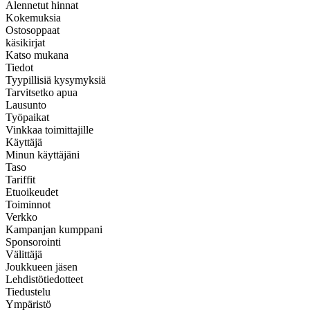
Alennetut hinnat
Kokemuksia
Ostosoppaat
käsikirjat
Katso mukana
Tiedot
Tyypillisiä kysymyksiä
Tarvitsetko apua
Lausunto
Työpaikat
Vinkkaa toimittajille
Käyttäjä
Minun käyttäjäni
Taso
Tariffit
Etuoikeudet
Toiminnot
Verkko
Kampanjan kumppani
Sponsorointi
Välittäjä
Joukkueen jäsen
Lehdistötiedotteet
Tiedustelu
Ympäristö