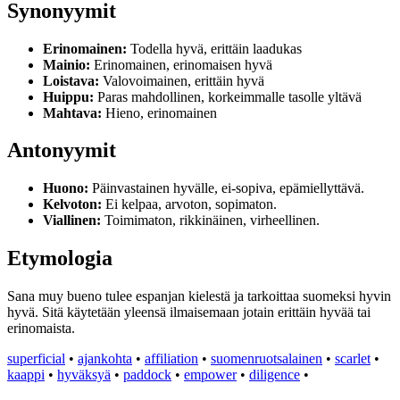
Synonyymit
Erinomainen:
Todella hyvä, erittäin laadukas
Mainio:
Erinomainen, erinomaisen hyvä
Loistava:
Valovoimainen, erittäin hyvä
Huippu:
Paras mahdollinen, korkeimmalle tasolle yltävä
Mahtava:
Hieno, erinomainen
Antonyymit
Huono:
Päinvastainen hyvälle, ei-sopiva, epämiellyttävä.
Kelvoton:
Ei kelpaa, arvoton, sopimaton.
Viallinen:
Toimimaton, rikkinäinen, virheellinen.
Etymologia
Sana muy bueno tulee espanjan kielestä ja tarkoittaa suomeksi hyvin
hyvä. Sitä käytetään yleensä ilmaisemaan jotain erittäin hyvää tai
erinomaista.
superficial
•
ajankohta
•
affiliation
•
suomenruotsalainen
•
scarlet
•
kaappi
•
hyväksyä
•
paddock
•
empower
•
diligence
•