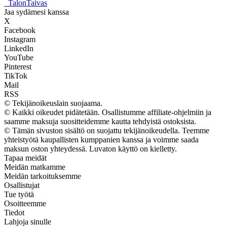
_
TalonTaivas
Jaa sydämesi kanssa
X
Facebook
Instagram
LinkedIn
YouTube
Pinterest
TikTok
Mail
RSS
© Tekijänoikeuslain suojaama.
© Kaikki oikeudet pidätetään. Osallistumme affiliate-ohjelmiin ja
saamme maksuja suositteidemme kautta tehdyistä ostoksista.
© Tämän sivuston sisältö on suojattu tekijänoikeudella. Teemme
yhteistyötä kaupallisten kumppanien kanssa ja voimme saada
maksun oston yhteydessä. Luvaton käyttö on kielletty.
Tapaa meidät
Meidän matkamme
Meidän tarkoituksemme
Osallistujat
Tue työtä
Osoitteemme
Tiedot
Lahjoja sinulle