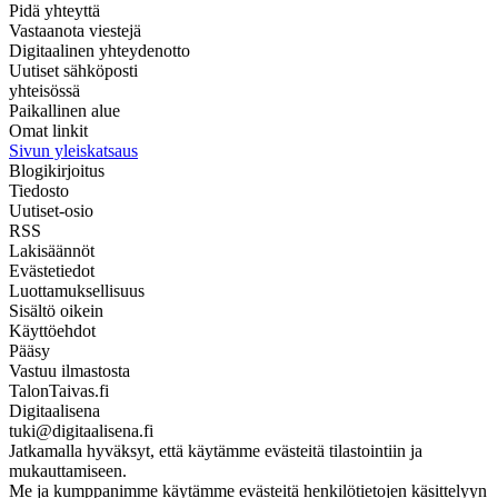
Pidä yhteyttä
Vastaanota viestejä
Digitaalinen yhteydenotto
Uutiset sähköposti
yhteisössä
Paikallinen alue
Omat linkit
Sivun yleiskatsaus
Blogikirjoitus
Tiedosto
Uutiset-osio
RSS
Lakisäännöt
Evästetiedot
Luottamuksellisuus
Sisältö oikein
Käyttöehdot
Pääsy
Vastuu ilmastosta
TalonTaivas.fi
Digitaalisena
tuki@digitaalisena.fi
Jatkamalla hyväksyt, että käytämme evästeitä tilastointiin ja
mukauttamiseen.
Me ja kumppanimme käytämme evästeitä henkilötietojen käsittelyyn