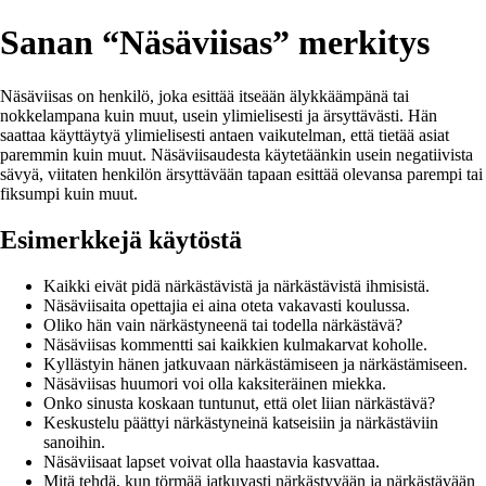
Sanan “Näsäviisas” merkitys
Näsäviisas on henkilö, joka esittää itseään älykkäämpänä tai
nokkelampana kuin muut, usein ylimielisesti ja ärsyttävästi. Hän
saattaa käyttäytyä ylimielisesti antaen vaikutelman, että tietää asiat
paremmin kuin muut. Näsäviisaudesta käytetäänkin usein negatiivista
sävyä, viitaten henkilön ärsyttävään tapaan esittää olevansa parempi tai
fiksumpi kuin muut.
Esimerkkejä käytöstä
Kaikki eivät pidä närkästävistä ja närkästävistä ihmisistä.
Näsäviisaita opettajia ei aina oteta vakavasti koulussa.
Oliko hän vain närkästyneenä tai todella närkästävä?
Näsäviisas kommentti sai kaikkien kulmakarvat koholle.
Kyllästyin hänen jatkuvaan närkästämiseen ja närkästämiseen.
Näsäviisas huumori voi olla kaksiteräinen miekka.
Onko sinusta koskaan tuntunut, että olet liian närkästävä?
Keskustelu päättyi närkästyneinä katseisiin ja närkästäviin
sanoihin.
Näsäviisaat lapset voivat olla haastavia kasvattaa.
Mitä tehdä, kun törmää jatkuvasti närkästyvään ja närkästävään