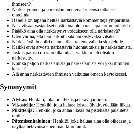
ihmiseen?
Närkästyminen ja närkästäminen eivät yleensä ratkaise
ongelmia.
Hänellä on tapana heittää närkästäviä kommentteja ympäriinsä.
Näsäviisaat vastaukset eivät aina ole paras tapa kommunikoida.
Pitääkö aina olla närkästynyt voidakseen olla närkästävä?
Olen varma, että hän tarkoitti sitä närkästyväksi vitsiksi.
Närkästävä ilmapiiri ei anna tilaa rakentavalle keskustelulle.
Kaikki eivät arvosta närkästäviä huomautuksia ja närkästämistä.
Joskus parasta on vain olla hiljaa, vaikka mieli olisikin
närkästetty.
Kuinka paljon närkästämistä ja närkästämistä voi yksi ihminen
kestää?
Älä anna närkästävien ihmisten vaikuttaa omaan käytökseesi.
Synonyymit
Älykäs:
Henkilö, joka on älykäs ja teräväjärkinen.
Viisastelija:
Henkilö, joka haluaa loistaa älykkyydellään liikaa.
Piikittelijä:
Henkilö, joka antaa ilkeää tai pisteliästä palautetta
muille.
Pätemisenhaluinen:
Henkilö, joka haluaa aina olla oikeassa ja
näyttää tietävänsä enemmän kuin muut.