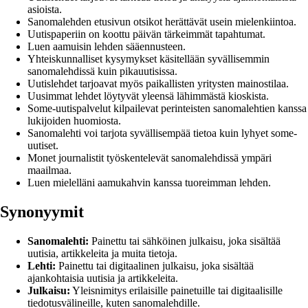
asioista.
Sanomalehden etusivun otsikot herättävät usein mielenkiintoa.
Uutispaperiin on koottu päivän tärkeimmät tapahtumat.
Luen aamuisin lehden sääennusteen.
Yhteiskunnalliset kysymykset käsitellään syvällisemmin
sanomalehdissä kuin pikauutisissa.
Uutislehdet tarjoavat myös paikallisten yritysten mainostilaa.
Uusimmat lehdet löytyvät yleensä lähimmästä kioskista.
Some-uutispalvelut kilpailevat perinteisten sanomalehtien kanssa
lukijoiden huomiosta.
Sanomalehti voi tarjota syvällisempää tietoa kuin lyhyet some-
uutiset.
Monet journalistit työskentelevät sanomalehdissä ympäri
maailmaa.
Luen mielelläni aamukahvin kanssa tuoreimman lehden.
Synonyymit
Sanomalehti:
Painettu tai sähköinen julkaisu, joka sisältää
uutisia, artikkeleita ja muita tietoja.
Lehti:
Painettu tai digitaalinen julkaisu, joka sisältää
ajankohtaisia uutisia ja artikkeleita.
Julkaisu:
Yleisnimitys erilaisille painetuille tai digitaalisille
tiedotusvälineille, kuten sanomalehdille.