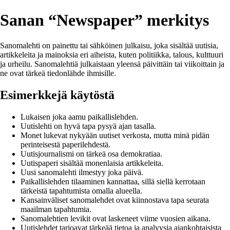
Sanan “Newspaper” merkitys
Sanomalehti on painettu tai sähköinen julkaisu, joka sisältää uutisia,
artikkeleita ja mainoksia eri aiheista, kuten politiikka, talous, kulttuuri
ja urheilu. Sanomalehtiä julkaistaan yleensä päivittäin tai viikoittain ja
ne ovat tärkeä tiedonlähde ihmisille.
Esimerkkejä käytöstä
Lukaisen joka aamu paikallislehden.
Uutislehti on hyvä tapa pysyä ajan tasalla.
Monet lukevat nykyään uutiset verkosta, mutta minä pidän
perinteisestä paperilehdestä.
Uutisjournalismi on tärkeä osa demokratiaa.
Uutispaperi sisältää monenlaisia artikkeleita.
Uusi sanomalehti ilmestyy joka päivä.
Paikallislehden tilaaminen kannattaa, sillä siellä kerrotaan
tärkeistä tapahtumista omalla alueella.
Kansainväliset sanomalehdet ovat kiinnostava tapa seurata
maailman tapahtumia.
Sanomalehtien levikit ovat laskeneet viime vuosien aikana.
Uutislehdet tarjoavat tärkeää tietoa ja analyysia ajankohtaisista