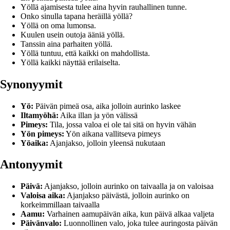
Yöllä ajamisesta tulee aina hyvin rauhallinen tunne.
Onko sinulla tapana heräillä yöllä?
Yöllä on oma lumonsa.
Kuulen usein outoja ääniä yöllä.
Tanssin aina parhaiten yöllä.
Yöllä tuntuu, että kaikki on mahdollista.
Yöllä kaikki näyttää erilaiselta.
Synonyymit
Yö:
Päivän pimeä osa, aika jolloin aurinko laskee
Iltamyöhä:
Aika illan ja yön välissä
Pimeys:
Tila, jossa valoa ei ole tai sitä on hyvin vähän
Yön pimeys:
Yön aikana vallitseva pimeys
Yöaika:
Ajanjakso, jolloin yleensä nukutaan
Antonyymit
Päivä:
Ajanjakso, jolloin aurinko on taivaalla ja on valoisaa
Valoisa aika:
Ajanjakso päivästä, jolloin aurinko on
korkeimmillaan taivaalla
Aamu:
Varhainen aamupäivän aika, kun päivä alkaa valjeta
Päivänvalo:
Luonnollinen valo, joka tulee auringosta päivän