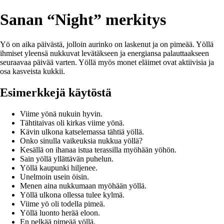
Sanan “Night” merkitys
Yö on aika päivästä, jolloin aurinko on laskenut ja on pimeää. Yöllä
ihmiset yleensä nukkuvat levätäkseen ja energiansa palauttaakseen
seuraavaa päivää varten. Yöllä myös monet eläimet ovat aktiivisia ja
osa kasveista kukkii.
Esimerkkejä käytöstä
Viime yönä nukuin hyvin.
Tähtitaivas oli kirkas viime yönä.
Kävin ulkona katselemassa tähtiä yöllä.
Onko sinulla vaikeuksia nukkua yöllä?
Kesällä on ihanaa istua terassilla myöhään yöhön.
Sain yöllä yllättävän puhelun.
Yöllä kaupunki hiljenee.
Unelmoin usein öisin.
Menen aina nukkumaan myöhään yöllä.
Yöllä ulkona ollessa tulee kylmä.
Viime yö oli todella pimeä.
Yöllä luonto herää eloon.
En pelkää pimeää yöllä.