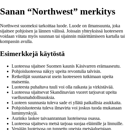
Sanan “Northwest” merkitys
Northwest suomeksi tarkoittaa luode. Luode on ilmansuunta, joka
sijaitsee pohjoisen ja lännen välissä. Joissain yhteyksissä luoteeseen
voidaan viitata myös suunnan tai sijainnin määrittämiseen kartalla tai
kompassin avulla.
Esimerkkejä käytöstä
Luoteessa sijaitsee Suomen kaunis Käsivarren erämaaseutu.
Pohjoisluoteessa näkyy upeita revontulia talvisin.
Retkeilijät suuntaavat usein luoteeseen tutkimaan upeita
maisemia.
Luoteesta puhaltava tuuli voi olla raikasta ja virkistävää.
Luoteessa sijaitsevat Skandinavian vuoret tarjoavat upeita
vaellusmahdollisuuksia.
Luoteen suunnasta tuleva sade ei yllätä paikallisia asukkaita.
Pohjoisluoteesta tuleva ilmavirta voi joskus tuoda mukanaan
lumimyrskyjä.
Aurinko laskee taivaanrannan luoteisessa osassa.
Luoteessa sijaitseva metsä tarjoaa suojaa eläimille ja linnuille.
Venäjän luoteisosa on tunnettu upeista metsäalueistaan.