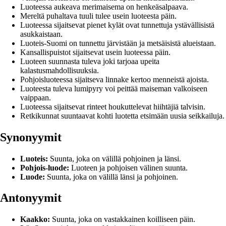
Luoteessa aukeava merimaisema on henkeäsalpaava.
Mereltä puhaltava tuuli tulee usein luoteesta päin.
Luoteessa sijaitsevat pienet kylät ovat tunnettuja ystävällisistä
asukkaistaan.
Luoteis-Suomi on tunnettu järvistään ja metsäisistä alueistaan.
Kansallispuistot sijaitsevat usein luoteessa päin.
Luoteen suunnasta tuleva joki tarjoaa upeita
kalastusmahdollisuuksia.
Pohjoisluoteessa sijaitseva linnake kertoo menneistä ajoista.
Luoteesta tuleva lumipyry voi peittää maiseman valkoiseen
vaippaan.
Luoteessa sijaitsevat rinteet houkuttelevat hiihtäjiä talvisin.
Retkikunnat suuntaavat kohti luotetta etsimään uusia seikkailuja.
Synonyymit
Luoteis:
Suunta, joka on välillä pohjoinen ja länsi.
Pohjois-luode:
Luoteen ja pohjoisen välinen suunta.
Luode:
Suunta, joka on välillä länsi ja pohjoinen.
Antonyymit
Kaakko:
Suunta, joka on vastakkainen koilliseen päin.