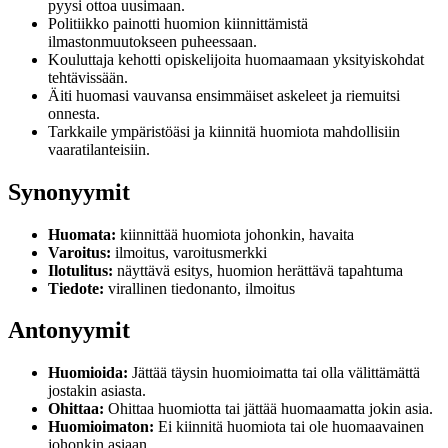
pyysi ottoa uusimaan.
Politiikko painotti huomion kiinnittämistä
ilmastonmuutokseen puheessaan.
Kouluttaja kehotti opiskelijoita huomaamaan yksityiskohdat
tehtävissään.
Äiti huomasi vauvansa ensimmäiset askeleet ja riemuitsi
onnesta.
Tarkkaile ympäristöäsi ja kiinnitä huomiota mahdollisiin
vaaratilanteisiin.
Synonyymit
Huomata:
kiinnittää huomiota johonkin, havaita
Varoitus:
ilmoitus, varoitusmerkki
Ilotulitus:
näyttävä esitys, huomion herättävä tapahtuma
Tiedote:
virallinen tiedonanto, ilmoitus
Antonyymit
Huomioida:
Jättää täysin huomioimatta tai olla välittämättä
jostakin asiasta.
Ohittaa:
Ohittaa huomiotta tai jättää huomaamatta jokin asia.
Huomioimaton:
Ei kiinnitä huomiota tai ole huomaavainen
johonkin asiaan.