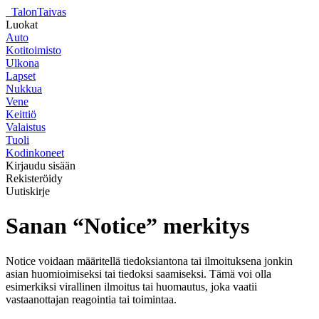
_
TalonTaivas
Luokat
Auto
Kotitoimisto
Ulkona
Lapset
Nukkua
Vene
Keittiö
Valaistus
Tuoli
Kodinkoneet
Kirjaudu sisään
Rekisteröidy
Uutiskirje
Sanan “Notice” merkitys
Notice voidaan määritellä tiedoksiantona tai ilmoituksena jonkin
asian huomioimiseksi tai tiedoksi saamiseksi. Tämä voi olla
esimerkiksi virallinen ilmoitus tai huomautus, joka vaatii
vastaanottajan reagointia tai toimintaa.