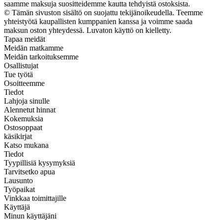
saamme maksuja suositteidemme kautta tehdyistä ostoksista.
© Tämän sivuston sisältö on suojattu tekijänoikeudella. Teemme
yhteistyötä kaupallisten kumppanien kanssa ja voimme saada
maksun oston yhteydessä. Luvaton käyttö on kielletty.
Tapaa meidät
Meidän matkamme
Meidän tarkoituksemme
Osallistujat
Tue työtä
Osoitteemme
Tiedot
Lahjoja sinulle
Alennetut hinnat
Kokemuksia
Ostosoppaat
käsikirjat
Katso mukana
Tiedot
Tyypillisiä kysymyksiä
Tarvitsetko apua
Lausunto
Työpaikat
Vinkkaa toimittajille
Käyttäjä
Minun käyttäjäni