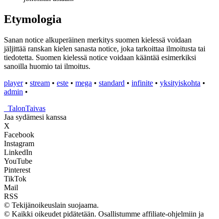
Etymologia
Sanan notice alkuperäinen merkitys suomen kielessä voidaan
jäljittää ranskan kielen sanasta notice, joka tarkoittaa ilmoitusta tai
tiedotetta. Suomen kielessä notice voidaan kääntää esimerkiksi
sanoilla huomio tai ilmoitus.
player
•
stream
•
este
•
mega
•
standard
•
infinite
•
yksityiskohta
•
admin
•
_
TalonTaivas
Jaa sydämesi kanssa
X
Facebook
Instagram
LinkedIn
YouTube
Pinterest
TikTok
Mail
RSS
© Tekijänoikeuslain suojaama.
© Kaikki oikeudet pidätetään. Osallistumme affiliate-ohjelmiin ja