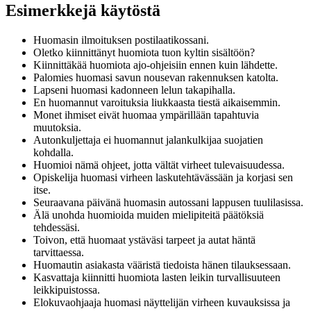
Esimerkkejä käytöstä
Huomasin ilmoituksen postilaatikossani.
Oletko kiinnittänyt huomiota tuon kyltin sisältöön?
Kiinnittäkää huomiota ajo-ohjeisiin ennen kuin lähdette.
Palomies huomasi savun nousevan rakennuksen katolta.
Lapseni huomasi kadonneen lelun takapihalla.
En huomannut varoituksia liukkaasta tiestä aikaisemmin.
Monet ihmiset eivät huomaa ympärillään tapahtuvia
muutoksia.
Autonkuljettaja ei huomannut jalankulkijaa suojatien
kohdalla.
Huomioi nämä ohjeet, jotta vältät virheet tulevaisuudessa.
Opiskelija huomasi virheen laskutehtävässään ja korjasi sen
itse.
Seuraavana päivänä huomasin autossani lappusen tuulilasissa.
Älä unohda huomioida muiden mielipiteitä päätöksiä
tehdessäsi.
Toivon, että huomaat ystäväsi tarpeet ja autat häntä
tarvittaessa.
Huomautin asiakasta vääristä tiedoista hänen tilauksessaan.
Kasvattaja kiinnitti huomiota lasten leikin turvallisuuteen
leikkipuistossa.
Elokuvaohjaaja huomasi näyttelijän virheen kuvauksissa ja