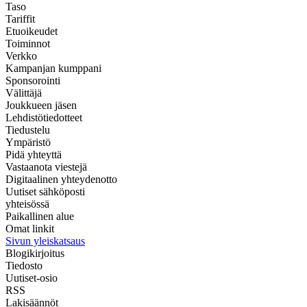
Taso
Tariffit
Etuoikeudet
Toiminnot
Verkko
Kampanjan kumppani
Sponsorointi
Välittäjä
Joukkueen jäsen
Lehdistötiedotteet
Tiedustelu
Ympäristö
Pidä yhteyttä
Vastaanota viestejä
Digitaalinen yhteydenotto
Uutiset sähköposti
yhteisössä
Paikallinen alue
Omat linkit
Sivun yleiskatsaus
Blogikirjoitus
Tiedosto
Uutiset-osio
RSS
Lakisäännöt