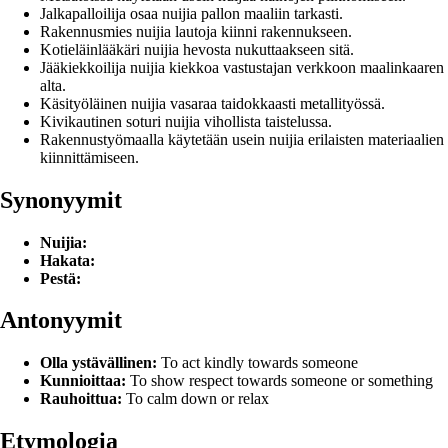
Jalkapalloilija osaa nuijia pallon maaliin tarkasti.
Rakennusmies nuijia lautoja kiinni rakennukseen.
Kotieläinlääkäri nuijia hevosta nukuttaakseen sitä.
Jääkiekkoilija nuijia kiekkoa vastustajan verkkoon maalinkaaren
alta.
Käsityöläinen nuijia vasaraa taidokkaasti metallityössä.
Kivikautinen soturi nuijia vihollista taistelussa.
Rakennustyömaalla käytetään usein nuijia erilaisten materiaalien
kiinnittämiseen.
Synonyymit
Nuijia:
Hakata:
Pestä:
Antonyymit
Olla ystävällinen:
To act kindly towards someone
Kunnioittaa:
To show respect towards someone or something
Rauhoittua:
To calm down or relax
Etymologia