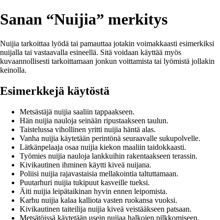
Sanan “Nuijia” merkitys
Nuijia tarkoittaa lyödä tai pamauttaa jotakin voimakkaasti esimerkiksi
nuijalla tai vastaavalla esineellä. Sitä voidaan käyttää myös
kuvaannollisesti tarkoittamaan jonkun voittamista tai lyömistä jollakin
keinolla.
Esimerkkejä käytöstä
Metsästäjä nuijia saaliin tappaakseen.
Hän nuijia nauloja seinään ripustaakseen taulun.
Taistelussa vihollinen yritti nuijia häntä alas.
Vanha nuijia käytetään perintönä seuraavalle sukupolvelle.
Lätkänpelaaja osaa nuijia kiekon maaliin taidokkaasti.
Työmies nuijia nauloja lankkuihin rakentaakseen terassin.
Kivikautinen ihminen käytti kiveä nuijana.
Poliisi nuijia rajavastaisia mellakointia taltuttamaan.
Puutarhuri nuijia tukipuut kasveille tueksi.
Äiti nuijia leipätaikinan hyvin ennen leipomista.
Karhu nuijia kalaa kalliota vasten ruokansa vuoksi.
Kivikautinen taiteilija nuijia kiveä veistääkseen patsaan.
Metsätöissä käytetään usein nuijaa halkojen pilkkomiseen.