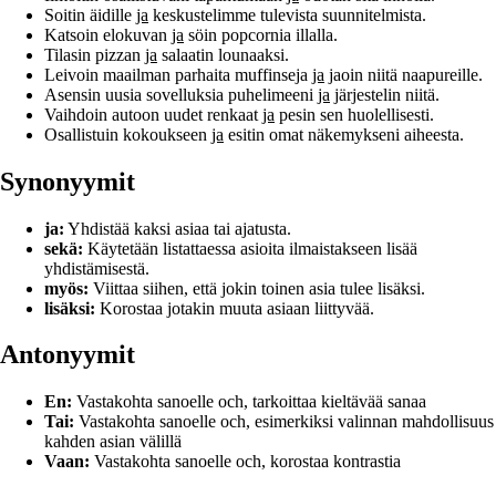
Soitin äidille
ja
keskustelimme tulevista suunnitelmista.
Katsoin elokuvan
ja
söin popcornia illalla.
Tilasin pizzan
ja
salaatin lounaaksi.
Leivoin maailman parhaita muffinseja
ja
jaoin niitä naapureille.
Asensin uusia sovelluksia puhelimeeni
ja
järjestelin niitä.
Vaihdoin autoon uudet renkaat
ja
pesin sen huolellisesti.
Osallistuin kokoukseen
ja
esitin omat näkemykseni aiheesta.
Synonyymit
ja:
Yhdistää kaksi asiaa tai ajatusta.
sekä:
Käytetään listattaessa asioita ilmaistakseen lisää
yhdistämisestä.
myös:
Viittaa siihen, että jokin toinen asia tulee lisäksi.
lisäksi:
Korostaa jotakin muuta asiaan liittyvää.
Antonyymit
En:
Vastakohta sanoelle och, tarkoittaa kieltävää sanaa
Tai:
Vastakohta sanoelle och, esimerkiksi valinnan mahdollisuus
kahden asian välillä
Vaan:
Vastakohta sanoelle och, korostaa kontrastia