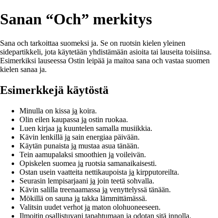
Sanan “Och” merkitys
Sana och tarkoittaa suomeksi ja. Se on ruotsin kielen yleinen
sidepartikkeli, jota käytetään yhdistämään asioita tai lauseita toisiinsa.
Esimerkiksi lauseessa Ostin leipää ja maitoa sana och vastaa suomen
kielen sanaa ja.
Esimerkkejä käytöstä
Minulla on kissa
ja
koira.
Olin eilen kaupassa
ja
ostin ruokaa.
Luen kirjaa
ja
kuuntelen samalla musiikkia.
Kävin lenkillä
ja
sain energiaa päivään.
Käytän punaista
ja
mustaa asua tänään.
Tein aamupalaksi smoothien
ja
voileivän.
Opiskelen suomea
ja
ruotsia samanaikaisesti.
Ostan usein vaatteita nettikaupoista
ja
kirpputoreilta.
Seurasin lempisarjaani
ja
join teetä sohvalla.
Kävin salilla treenaamassa
ja
venyttelyssä tänään.
Mökillä on sauna
ja
takka lämmittämässä.
Valitsin uudet verhot
ja
maton olohuoneeseen.
Ilmoitin osallistuvani tapahtumaan
ja
odotan sitä innolla.