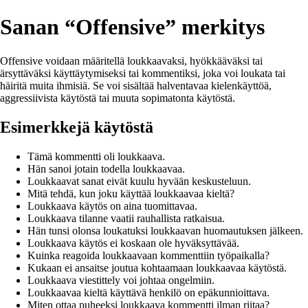
Sanan “Offensive” merkitys
Offensive voidaan määritellä loukkaavaksi, hyökkääväksi tai
ärsyttäväksi käyttäytymiseksi tai kommentiksi, joka voi loukata tai
häiritä muita ihmisiä. Se voi sisältää halventavaa kielenkäyttöä,
aggressiivista käytöstä tai muuta sopimatonta käytöstä.
Esimerkkejä käytöstä
Tämä kommentti oli loukkaava.
Hän sanoi jotain todella loukkaavaa.
Loukkaavat sanat eivät kuulu hyvään keskusteluun.
Mitä tehdä, kun joku käyttää loukkaavaa kieltä?
Loukkaava käytös on aina tuomittavaa.
Loukkaava tilanne vaatii rauhallista ratkaisua.
Hän tunsi olonsa loukatuksi loukkaavan huomautuksen jälkeen.
Loukkaava käytös ei koskaan ole hyväksyttävää.
Kuinka reagoida loukkaavaan kommenttiin työpaikalla?
Kukaan ei ansaitse joutua kohtaamaan loukkaavaa käytöstä.
Loukkaava viestittely voi johtaa ongelmiin.
Loukkaavaa kieltä käyttävä henkilö on epäkunnioittava.
Miten ottaa puheeksi loukkaava kommentti ilman riitaa?