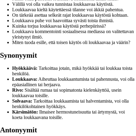
Välillä voi olla vaikea tunnistaa loukkaavaa käytöstä.
Loukkaavaa kieltä käytettäessä tilanne voi äkkiä pahentua.
On tärkeää asettaa selkeät rajat loukkaavaa käytöstä kohtaan.
Loukkaava puhe voi haavoittaa syvästi toista ihmistä.
Kuinka torjua loukkaavaa käytöstä perhepiirissä?
Loukkaava kommentointi sosiaalisessa mediassa on valitettavan
yleistynyt ilmiö.
Miten tuoda esille, että toisen käytös oli loukkaavaa ja väärin?
Synonyymit
Hyökkäävä:
Tarkoittaa jotain, mikä hyökkää tai loukkaa toista
henkilöä.
Loukkaava:
Aiheuttaa loukkaantumista tai pahennusta, voi olla
epäasiallinen tai herjaava.
Rivo:
Sisältää rumaa tai sopimatonta kielenkäyttöä, usein
loukkaavaa toisille.
Solvaava:
Tarkoittaa loukkaamista tai halventamista, voi olla
henkilökohtainen hyökkäys.
Kärsimätön:
Ilmaisee hermostuneisuutta tai ärtymystä, voi
koeta loukkaavana toisille.
Antonyymit