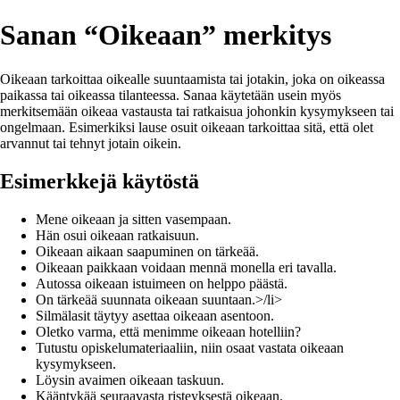
Sanan “Oikeaan” merkitys
Oikeaan tarkoittaa oikealle suuntaamista tai jotakin, joka on oikeassa
paikassa tai oikeassa tilanteessa. Sanaa käytetään usein myös
merkitsemään oikeaa vastausta tai ratkaisua johonkin kysymykseen tai
ongelmaan. Esimerkiksi lause osuit oikeaan tarkoittaa sitä, että olet
arvannut tai tehnyt jotain oikein.
Esimerkkejä käytöstä
Mene oikeaan ja sitten vasempaan.
Hän osui oikeaan ratkaisuun.
Oikeaan aikaan saapuminen on tärkeää.
Oikeaan paikkaan voidaan mennä monella eri tavalla.
Autossa oikeaan istuimeen on helppo päästä.
On tärkeää suunnata oikeaan suuntaan.>/li>
Silmälasit täytyy asettaa oikeaan asentoon.
Oletko varma, että menimme oikeaan hotelliin?
Tutustu opiskelumateriaaliin, niin osaat vastata oikeaan
kysymykseen.
Löysin avaimen oikeaan taskuun.
Kääntykää seuraavasta risteyksestä oikeaan.