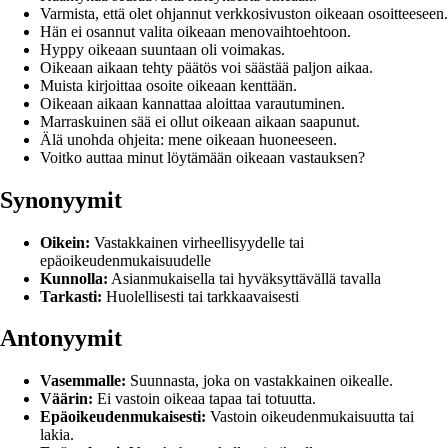
Varmista, että olet ohjannut verkkosivuston oikeaan osoitteeseen.
Hän ei osannut valita oikeaan menovaihtoehtoon.
Hyppy oikeaan suuntaan oli voimakas.
Oikeaan aikaan tehty päätös voi säästää paljon aikaa.
Muista kirjoittaa osoite oikeaan kenttään.
Oikeaan aikaan kannattaa aloittaa varautuminen.
Marraskuinen sää ei ollut oikeaan aikaan saapunut.
Älä unohda ohjeita: mene oikeaan huoneeseen.
Voitko auttaa minut löytämään oikeaan vastauksen?
Synonyymit
Oikein:
Vastakkainen virheellisyydelle tai
epäoikeudenmukaisuudelle
Kunnolla:
Asianmukaisella tai hyväksyttävällä tavalla
Tarkasti:
Huolellisesti tai tarkkaavaisesti
Antonyymit
Vasemmalle:
Suunnasta, joka on vastakkainen oikealle.
Väärin:
Ei vastoin oikeaa tapaa tai totuutta.
Epäoikeudenmukaisesti:
Vastoin oikeudenmukaisuutta tai
lakia.