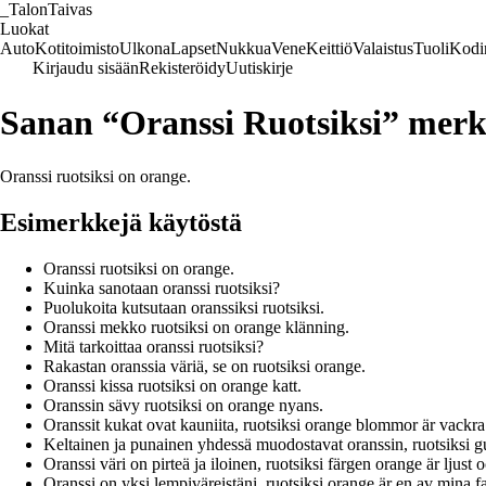
_
TalonTaivas
Luokat
Auto
Kotitoimisto
Ulkona
Lapset
Nukkua
Vene
Keittiö
Valaistus
Tuoli
Kodi
Kirjaudu sisään
Rekisteröidy
Uutiskirje
Sanan “Oranssi Ruotsiksi” merk
Oranssi ruotsiksi on orange.
Esimerkkejä käytöstä
Oranssi ruotsiksi on orange.
Kuinka sanotaan oranssi ruotsiksi?
Puolukoita kutsutaan oranssiksi ruotsiksi.
Oranssi mekko ruotsiksi on orange klänning.
Mitä tarkoittaa oranssi ruotsiksi?
Rakastan oranssia väriä, se on ruotsiksi orange.
Oranssi kissa ruotsiksi on orange katt.
Oranssin sävy ruotsiksi on orange nyans.
Oranssit kukat ovat kauniita, ruotsiksi orange blommor är vackra
Keltainen ja punainen yhdessä muodostavat oranssin, ruotsiksi g
Oranssi väri on pirteä ja iloinen, ruotsiksi färgen orange är ljust o
Oranssi on yksi lempiväreistäni, ruotsiksi orange är en av mina fa