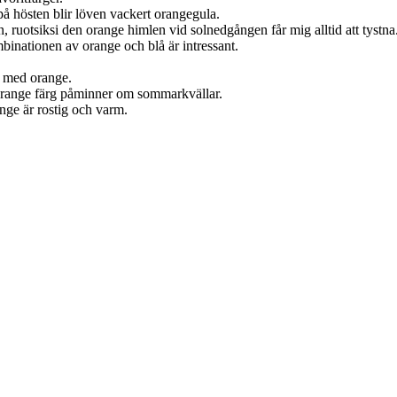
 på hösten blir löven vackert orangegula.
 ruotsiksi den orange himlen vid solnedgången får mig alltid att tystna
binationen av orange och blå är intressant.
e med orange.
s orange färg påminner om sommarkvällar.
nge är rostig och varm.