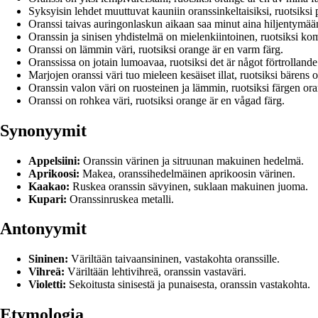
Syksyisin lehdet muuttuvat kauniin oranssinkeltaisiksi, ruotsiksi
Oranssi taivas auringonlaskun aikaan saa minut aina hiljentymään,
Oranssin ja sinisen yhdistelmä on mielenkiintoinen, ruotsiksi kom
Oranssi on lämmin väri, ruotsiksi orange är en varm färg.
Oranssissa on jotain lumoavaa, ruotsiksi det är något förtrolland
Marjojen oranssi väri tuo mieleen kesäiset illat, ruotsiksi bären
Oranssin valon väri on ruosteinen ja lämmin, ruotsiksi färgen ora
Oranssi on rohkea väri, ruotsiksi orange är en vågad färg.
Synonyymit
Appelsiini:
Oranssin värinen ja sitruunan makuinen hedelmä.
Aprikoosi:
Makea, oranssihedelmäinen aprikoosin värinen.
Kaakao:
Ruskea oranssin sävyinen, suklaan makuinen juoma.
Kupari:
Oranssinruskea metalli.
Antonyymit
Sininen:
Väriltään taivaansininen, vastakohta oranssille.
Vihreä:
Väriltään lehtivihreä, oranssin vastaväri.
Violetti:
Sekoitusta sinisestä ja punaisesta, oranssin vastakohta.
Etymologia