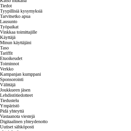
Katso mukana
Tiedot
Tyypillisiä kysymyksiä
Tarvitsetko apua
Lausunto
Työpaikat
Vinkkaa toimittajille
Käyttäjä
Minun käyttäjäni
Taso
Tariffit
Etuoikeudet
Toiminnot
Verkko
Kampanjan kumppani
Sponsorointi
Välittäjä
Joukkueen jäsen
Lehdistötiedotteet
Tiedustelu
Ympäristö
Pidä yhteyttä
Vastaanota viestejä
Digitaalinen yhteydenotto
Uutiset sähköposti