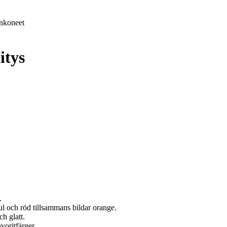
nkoneet
itys
.
ul och röd tillsammans bildar orange.
ch glatt.
voritfärger.