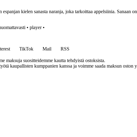
in espanjan kielen sanasta naranja, joka tarkoittaa appelsiinia. Sanaan on
huomattavasti
•
player
•
terest
TikTok
Mail
RSS
me maksuja suositteidemme kautta tehdyistä ostoksista.
styötä kaupallisten kumppanien kanssa ja voimme saada maksun oston yh