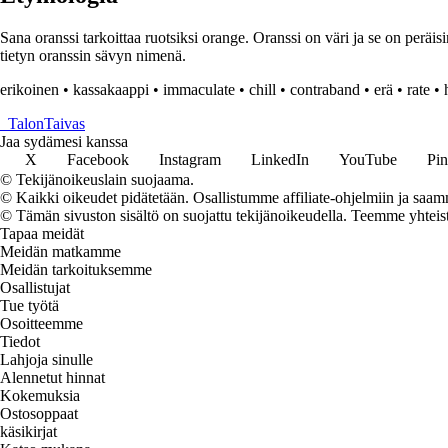
Sana oranssi tarkoittaa ruotsiksi orange. Oranssi on väri ja se on peräis
tietyn oranssin sävyn nimenä.
erikoinen
•
kassakaappi
•
immaculate
•
chill
•
contraband
•
erä
•
rate
•
_
TalonTaivas
Jaa sydämesi kanssa
X
Facebook
Instagram
LinkedIn
YouTube
Pin
© Tekijänoikeuslain suojaama.
© Kaikki oikeudet pidätetään. Osallistumme affiliate-ohjelmiin ja saam
© Tämän sivuston sisältö on suojattu tekijänoikeudella. Teemme yhtei
Tapaa meidät
Meidän matkamme
Meidän tarkoituksemme
Osallistujat
Tue työtä
Osoitteemme
Tiedot
Lahjoja sinulle
Alennetut hinnat
Kokemuksia
Ostosoppaat
käsikirjat