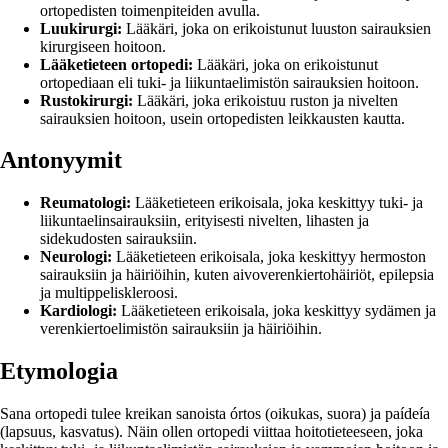
ortopedisten toimenpiteiden avulla.
Luukirurgi:
Lääkäri, joka on erikoistunut luuston sairauksien
kirurgiseen hoitoon.
Lääketieteen ortopedi:
Lääkäri, joka on erikoistunut
ortopediaan eli tuki- ja liikuntaelimistön sairauksien hoitoon.
Rustokirurgi:
Lääkäri, joka erikoistuu ruston ja nivelten
sairauksien hoitoon, usein ortopedisten leikkausten kautta.
Antonyymit
Reumatologi:
Lääketieteen erikoisala, joka keskittyy tuki- ja
liikuntaelinsairauksiin, erityisesti nivelten, lihasten ja
sidekudosten sairauksiin.
Neurologi:
Lääketieteen erikoisala, joka keskittyy hermoston
sairauksiin ja häiriöihin, kuten aivoverenkiertohäiriöt, epilepsia
ja multippeliskleroosi.
Kardiologi:
Lääketieteen erikoisala, joka keskittyy sydämen ja
verenkiertoelimistön sairauksiin ja häiriöihin.
Etymologia
Sana ortopedi tulee kreikan sanoista órtos (oikukas, suora) ja paídeía
(lapsuus, kasvatus). Näin ollen ortopedi viittaa hoitotieteeseen, joka