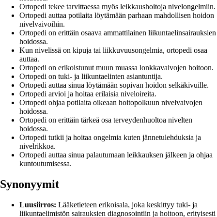
Ortopedi tekee tarvittaessa myös leikkaushoitoja nivelongelmiin.
Ortopedi auttaa potilaita löytämään parhaan mahdollisen hoidon
nivelvaivoihin.
Ortopedi on erittäin osaava ammattilainen liikuntaelinsairauksien
hoidossa.
Kun nivelissä on kipuja tai liikkuvuusongelmia, ortopedi osaa
auttaa.
Ortopedi on erikoistunut muun muassa lonkkavaivojen hoitoon.
Ortopedi on tuki- ja liikuntaelinten asiantuntija.
Ortopedi auttaa sinua löytämään sopivan hoidon selkäkivuille.
Ortopedi arvioi ja hoitaa erilaisia niveloireita.
Ortopedi ohjaa potilaita oikeaan hoitopolkuun nivelvaivojen
hoidossa.
Ortopedi on erittäin tärkeä osa terveydenhuoltoa nivelten
hoidossa.
Ortopedi tutkii ja hoitaa ongelmia kuten jännetulehduksia ja
nivelrikkoa.
Ortopedi auttaa sinua palautumaan leikkauksen jälkeen ja ohjaa
kuntoutumisessa.
Synonyymit
Luusiirros:
Lääketieteen erikoisala, joka keskittyy tuki- ja
liikuntaelimistön sairauksien diagnosointiin ja hoitoon, erityisesti