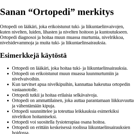
Sanan “Ortopedi” merkitys
Ortopedi on lääkäri, joka erikoistunut tuki- ja liikuntaelinvaivojen,
kuten nivelten, luiden, lihasten ja nivelten hoitoon ja kuntoutukseen.
Ortopedi diagnosoi ja hoitaa muun muassa murtumia, nivelrikkoa,
nivelsidevammoja ja muita tuki- ja liikuntaelinsairauksia.
Esimerkkejä käytöstä
Ortopedi on lääkäri, joka hoitaa tuki- ja liikuntaelinsairauksia.
Ortopedi on erikoistunut muun muassa luunmurtumiin ja
nivelvaivoihin.
Kun tarvitset apua nivelkipuihin, kannattaa hakeutua ortopedin
vastaanotolle.
Ortopedi tutkii ja hoitaa erilaisia selkävaivoja.
Ortopedi on ammattilainen, joka auttaa parantamaan liikkuvuutta
ja vähentämään kipuja.
Ortopedi suunnittelee ja toteuttaa leikkauksia esimerkiksi
nivelrikon hoitamiseksi.
Ortopedi voi suositella fysioterapiaa osana hoitoa.
Ortopedi on erittäin keskeisessä roolissa liikuntaelinsairauksien
hoidossa.