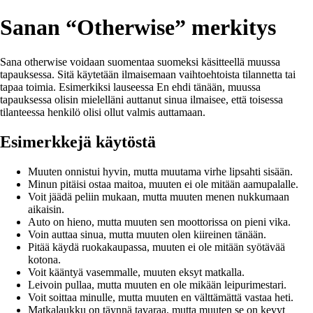
Sanan “Otherwise” merkitys
Sana otherwise voidaan suomentaa suomeksi käsitteellä muussa
tapauksessa. Sitä käytetään ilmaisemaan vaihtoehtoista tilannetta tai
tapaa toimia. Esimerkiksi lauseessa En ehdi tänään, muussa
tapauksessa olisin mielelläni auttanut sinua ilmaisee, että toisessa
tilanteessa henkilö olisi ollut valmis auttamaan.
Esimerkkejä käytöstä
Muuten onnistui hyvin, mutta muutama virhe lipsahti sisään.
Minun pitäisi ostaa maitoa, muuten ei ole mitään aamupalalle.
Voit jäädä peliin mukaan, mutta muuten menen nukkumaan
aikaisin.
Auto on hieno, mutta muuten sen moottorissa on pieni vika.
Voin auttaa sinua, mutta muuten olen kiireinen tänään.
Pitää käydä ruokakaupassa, muuten ei ole mitään syötävää
kotona.
Voit kääntyä vasemmalle, muuten eksyt matkalla.
Leivoin pullaa, mutta muuten en ole mikään leipurimestari.
Voit soittaa minulle, mutta muuten en välttämättä vastaa heti.
Matkalaukku on täynnä tavaraa, mutta muuten se on kevyt