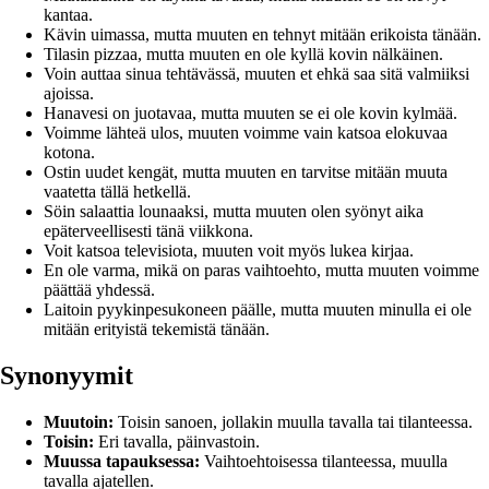
kantaa.
Kävin uimassa, mutta muuten en tehnyt mitään erikoista tänään.
Tilasin pizzaa, mutta muuten en ole kyllä kovin nälkäinen.
Voin auttaa sinua tehtävässä, muuten et ehkä saa sitä valmiiksi
ajoissa.
Hanavesi on juotavaa, mutta muuten se ei ole kovin kylmää.
Voimme lähteä ulos, muuten voimme vain katsoa elokuvaa
kotona.
Ostin uudet kengät, mutta muuten en tarvitse mitään muuta
vaatetta tällä hetkellä.
Söin salaattia lounaaksi, mutta muuten olen syönyt aika
epäterveellisesti tänä viikkona.
Voit katsoa televisiota, muuten voit myös lukea kirjaa.
En ole varma, mikä on paras vaihtoehto, mutta muuten voimme
päättää yhdessä.
Laitoin pyykinpesukoneen päälle, mutta muuten minulla ei ole
mitään erityistä tekemistä tänään.
Synonyymit
Muutoin:
Toisin sanoen, jollakin muulla tavalla tai tilanteessa.
Toisin:
Eri tavalla, päinvastoin.
Muussa tapauksessa:
Vaihtoehtoisessa tilanteessa, muulla
tavalla ajatellen.