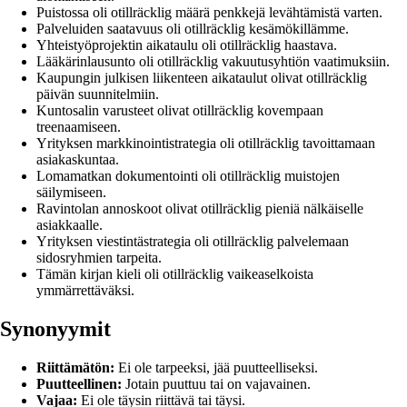
Puistossa oli otillräcklig määrä penkkejä levähtämistä varten.
Palveluiden saatavuus oli otillräcklig kesämökillämme.
Yhteistyöprojektin aikataulu oli otillräcklig haastava.
Lääkärinlausunto oli otillräcklig vakuutusyhtiön vaatimuksiin.
Kaupungin julkisen liikenteen aikataulut olivat otillräcklig
päivän suunnitelmiin.
Kuntosalin varusteet olivat otillräcklig kovempaan
treenaamiseen.
Yrityksen markkinointistrategia oli otillräcklig tavoittamaan
asiakaskuntaa.
Lomamatkan dokumentointi oli otillräcklig muistojen
säilymiseen.
Ravintolan annoskoot olivat otillräcklig pieniä nälkäiselle
asiakkaalle.
Yrityksen viestintästrategia oli otillräcklig palvelemaan
sidosryhmien tarpeita.
Tämän kirjan kieli oli otillräcklig vaikeaselkoista
ymmärrettäväksi.
Synonyymit
Riittämätön:
Ei ole tarpeeksi, jää puutteelliseksi.
Puutteellinen:
Jotain puuttuu tai on vajavainen.
Vajaa:
Ei ole täysin riittävä tai täysi.