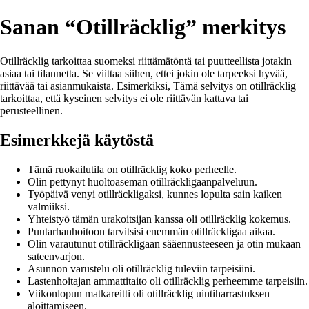
Sanan “Otillräcklig” merkitys
Otillräcklig tarkoittaa suomeksi riittämätöntä tai puutteellista jotakin
asiaa tai tilannetta. Se viittaa siihen, ettei jokin ole tarpeeksi hyvää,
riittävää tai asianmukaista. Esimerkiksi, Tämä selvitys on otillräcklig
tarkoittaa, että kyseinen selvitys ei ole riittävän kattava tai
perusteellinen.
Esimerkkejä käytöstä
Tämä ruokailutila on otillräcklig koko perheelle.
Olin pettynyt huoltoaseman otillräckligaanpalveluun.
Työpäivä venyi otillräckligaksi, kunnes lopulta sain kaiken
valmiiksi.
Yhteistyö tämän urakoitsijan kanssa oli otillräcklig kokemus.
Puutarhanhoitoon tarvitsisi enemmän otillräckligaa aikaa.
Olin varautunut otillräckligaan sääennusteeseen ja otin mukaan
sateenvarjon.
Asunnon varustelu oli otillräcklig tuleviin tarpeisiini.
Lastenhoitajan ammattitaito oli otillräcklig perheemme tarpeisiin.
Viikonlopun matkareitti oli otillräcklig uintiharrastuksen
aloittamiseen.