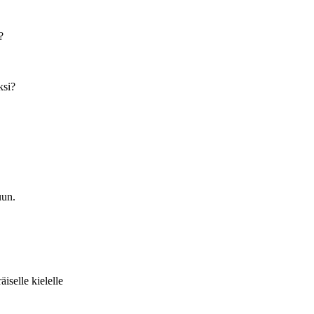
?
ksi?
uun.
äiselle kielelle