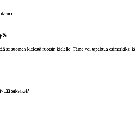
nkoneet
ys
siirtää se suomen kielestä ruotsin kielelle. Tämä voi tapahtua esimerkiksi 
äyttää saksaksi?