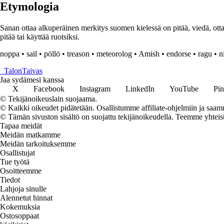
Etymologia
Sanan ottaa alkuperäinen merkitys suomen kielessä on pitää, viedä, ottaa
pitää tai käyttää ruotsiksi.
noppa
•
sail
•
pöllö
•
treason
•
meteorolog
•
Amish
•
endorse
•
ragu
•
n
_
TalonTaivas
Jaa sydämesi kanssa
X
Facebook
Instagram
LinkedIn
YouTube
Pin
© Tekijänoikeuslain suojaama.
© Kaikki oikeudet pidätetään. Osallistumme affiliate-ohjelmiin ja saam
© Tämän sivuston sisältö on suojattu tekijänoikeudella. Teemme yhtei
Tapaa meidät
Meidän matkamme
Meidän tarkoituksemme
Osallistujat
Tue työtä
Osoitteemme
Tiedot
Lahjoja sinulle
Alennetut hinnat
Kokemuksia
Ostosoppaat