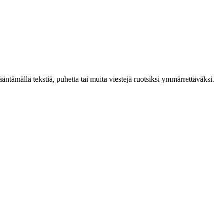
kääntämällä tekstiä, puhetta tai muita viestejä ruotsiksi ymmärrettäväksi.