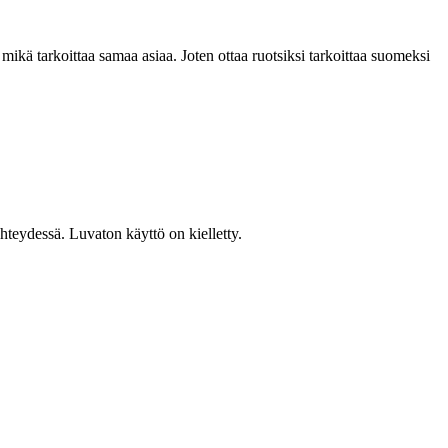
mikä tarkoittaa samaa asiaa. Joten ottaa ruotsiksi tarkoittaa suomeksi
teydessä. Luvaton käyttö on kielletty.