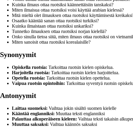
Kuinka ilmaus ottaa ruotsiksi käännettäisiin tanskaksi?
Miten ilmaisua ottaa ruotsiksi voisi käyttää arabian kielessä?
Mitä mieltä olet ilmauksen ottaa ruotsiksi käyttämisestä kreikaksi
Osaatko kääntää sanan ottaa ruotsiksi turkiksi?
Kuinka ilmaistaan ottaa ruotsiksi unkariksi?
Tunnetko ilmauksen ottaa ruotsiksi norjan kielellä?
Onko sinulla tietoa siitä, miten ilmaus ottaa ruotsiksi on vietnami
Miten sanoisit ottaa ruotsiksi korealaisille?
Synonyymit
Opiskella ruotsia:
Tarkoittaa ruotsin kielen opiskelua.
Harjoitella ruotsia:
Tarkoittaa ruotsin kielen harjoittelua.
Opetella ruotsia:
Tarkoittaa ruotsin kielen opettelua.
Vaipua ruotsin opintoihin:
Tarkoittaa syventyä ruotsin opiskel
Antonyymit
Laittaa suomeksi:
Vaihtaa jokin sisältö suomen kielelle
Kääntää englanniksi:
Muuttaa teksti englanniksi
Palauttaa alkuperäiseen kieleen:
Vaihtaa teksti takaisin alkuper
Muuttaa saksaksi:
Vaihtaa käännös saksaksi