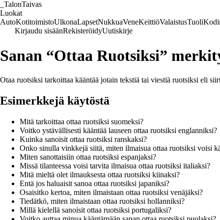
_
TalonTaivas
Luokat
Auto
Kotitoimisto
Ulkona
Lapset
Nukkua
Vene
Keittiö
Valaistus
Tuoli
Kodi
Kirjaudu sisään
Rekisteröidy
Uutiskirje
Sanan “Ottaa Ruotsiksi” merkit
Otaa ruotsiksi tarkoittaa kääntää jotain tekstiä tai viestiä ruotsiksi eli 
Esimerkkejä käytöstä
Mitä tarkoittaa ottaa ruotsiksi suomeksi?
Voitko ystävällisesti kääntää lauseen ottaa ruotsiksi englanniksi?
Kuinka sanoisit ottaa ruotsiksi ranskaksi?
Onko sinulla vinkkejä siitä, miten ilmaisua ottaa ruotsiksi voisi k
Miten sanottaisiin ottaa ruotsiksi espanjaksi?
Missä tilanteessa voisi tarvita ilmaisua ottaa ruotsiksi italiaksi?
Mitä mieltä olet ilmauksesta ottaa ruotsiksi kiinaksi?
Entä jos haluaisit sanoa ottaa ruotsiksi japaniksi?
Osaisitko kertoa, miten ilmaistaan ottaa ruotsiksi venäjäksi?
Tiedätkö, miten ilmaistaan ottaa ruotsiksi hollanniksi?
Millä kielellä sanoisit ottaa ruotsiksi portugaliksi?
Voitko auttaa minua kääntämään sanan ottaa ruotsiksi puolaksi?