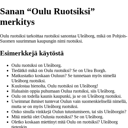
Sanan “Oulu Ruotsiksi”
merkitys
Oulu ruotsiksi tarkoittaa ruotsiksi sanontaa Uleåborg, mikä on Pohjois-
Suomen suurimman kaupungin nimi ruotsiksi.
Esimerkkejä käytöstä
Oulu ruotsiksi on Uleåborg.
Tiedätkö mikä on Oulu ruotsiksi? Se on Ulea Borgh.
Matkustatko koskaan Ouluun? Se tunnetaan myös nimellä
Uleåborg ruotsiksi.
Kuulostaa hienolta, Oulu ruotsiksi on Uleåborg!
Haluaisin oppia puhumaan Oulua ruotsiksi, siis Uleåborg.
Oulu on todella kaunis kaupunki, ja se on Uleåborg ruotsiksi.
Useimmat ihmiset tuntevat Oulun vain suomenkielisellä nimellä,
mutta se on myös Uleåborg ruotsiksi.
Onko sinulla vinkkejä Oulun tutustumiseen, tai siis Uleåborgin?
Mitä mieltä olet Oulusta ruotsiksi? Se on Uleåborg.
Oletko koskaan miettinyt mitä Oulu on ruotsiksi? Uleåborg
tietenkin.