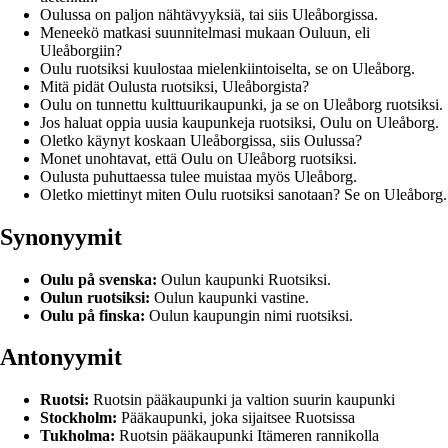
Oulussa on paljon nähtävyyksiä, tai siis Uleåborgissa.
Meneekö matkasi suunnitelmasi mukaan Ouluun, eli
Uleåborgiin?
Oulu ruotsiksi kuulostaa mielenkiintoiselta, se on Uleåborg.
Mitä pidät Oulusta ruotsiksi, Uleåborgista?
Oulu on tunnettu kulttuurikaupunki, ja se on Uleåborg ruotsiksi.
Jos haluat oppia uusia kaupunkeja ruotsiksi, Oulu on Uleåborg.
Oletko käynyt koskaan Uleåborgissa, siis Oulussa?
Monet unohtavat, että Oulu on Uleåborg ruotsiksi.
Oulusta puhuttaessa tulee muistaa myös Uleåborg.
Oletko miettinyt miten Oulu ruotsiksi sanotaan? Se on Uleåborg.
Synonyymit
Oulu på svenska:
Oulun kaupunki Ruotsiksi.
Oulun ruotsiksi:
Oulun kaupunki vastine.
Oulu på finska:
Oulun kaupungin nimi ruotsiksi.
Antonyymit
Ruotsi:
Ruotsin pääkaupunki ja valtion suurin kaupunki
Stockholm:
Pääkaupunki, joka sijaitsee Ruotsissa
Tukholma:
Ruotsin pääkaupunki Itämeren rannikolla