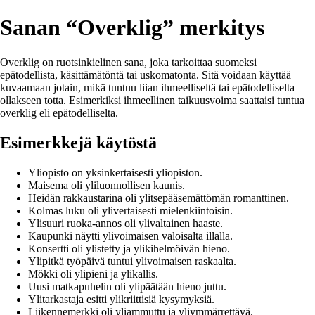
Sanan “Overklig” merkitys
Overklig on ruotsinkielinen sana, joka tarkoittaa suomeksi
epätodellista, käsittämätöntä tai uskomatonta. Sitä voidaan käyttää
kuvaamaan jotain, mikä tuntuu liian ihmeelliseltä tai epätodelliselta
ollakseen totta. Esimerkiksi ihmeellinen taikuusvoima saattaisi tuntua
overklig eli epätodelliselta.
Esimerkkejä käytöstä
Yliopisto on yksinkertaisesti yliopiston.
Maisema oli yliluonnollisen kaunis.
Heidän rakkaustarina oli ylitsepääsemättömän romanttinen.
Kolmas luku oli ylivertaisesti mielenkiintoisin.
Ylisuuri ruoka-annos oli ylivaltainen haaste.
Kaupunki näytti ylivoimaisen valoisalta illalla.
Konsertti oli ylistetty ja ylikihelmöivän hieno.
Ylipitkä työpäivä tuntui ylivoimaisen raskaalta.
Mökki oli ylipieni ja ylikallis.
Uusi matkapuhelin oli ylipäätään hieno juttu.
Ylitarkastaja esitti ylikriittisiä kysymyksiä.
Liikennemerkki oli yliammuttu ja yliymmärrettävä.