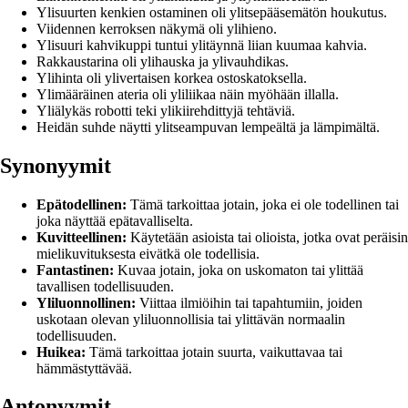
Ylisuurten kenkien ostaminen oli ylitsepääsemätön houkutus.
Viidennen kerroksen näkymä oli ylihieno.
Ylisuuri kahvikuppi tuntui ylitäynnä liian kuumaa kahvia.
Rakkaustarina oli ylihauska ja ylivauhdikas.
Ylihinta oli ylivertaisen korkea ostoskatoksella.
Ylimääräinen ateria oli yliliikaa näin myöhään illalla.
Yliälykäs robotti teki ylikiirehdittyjä tehtäviä.
Heidän suhde näytti ylitseampuvan lempeältä ja lämpimältä.
Synonyymit
Epätodellinen:
Tämä tarkoittaa jotain, joka ei ole todellinen tai
joka näyttää epätavalliselta.
Kuvitteellinen:
Käytetään asioista tai olioista, jotka ovat peräisin
mielikuvituksesta eivätkä ole todellisia.
Fantastinen:
Kuvaa jotain, joka on uskomaton tai ylittää
tavallisen todellisuuden.
Yliluonnollinen:
Viittaa ilmiöihin tai tapahtumiin, joiden
uskotaan olevan yliluonnollisia tai ylittävän normaalin
todellisuuden.
Huikea:
Tämä tarkoittaa jotain suurta, vaikuttavaa tai
hämmästyttävää.
Antonyymit