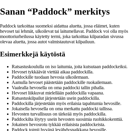
Sanan “Paddock” merkitys
Paddock tarkoittaa suomeksi aidattua aluetta, jossa eläimet, kuten
hevoset tai lehmät, ulkoilevat tai laitumellavat. Paddock voi olla myös
moottoriurheilussa käytetty termi, joka tarkoittaa kilparadan sivussa
olevaa aluetta, jossa autot valmistautuvat kilpailuun.
Esimerkkejä käytöstä
Ratsastuskoululla on iso laitumia, joita kutsutaan paddockeiksi.
Hevoset tykkäävät viettää aikaa paddockilla.
Paddockille tuodaan hevosia ulkoilemaan.
Aamulla hevoset päästetään paddockille ruokailemaan.
Vaalealla hevosella on oma paddocki tallin pihalla.
Hevoset liikkuvat mielellään paddockilla vapaana.
Ratsastuskilpailut järjestetään usein paddockilla.
Paddockilla järjestetään myös erilaisia tapahtumia hevosille.
Jokaisella hevosella on oma merkattu paddocki tallissa.
Hevosten turvallisuus on tärkeää myös paddockilla.
Paddockilta löytyy usein hevosten suosimia ruohikkokenttiä.
Jokainen hevosrotu tykkää erilaisista paddockeista.
Paddock toimii hyvänä levähdyspaikkana hevosille.