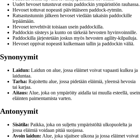
Uudet hevoset tutustuvat ensin paddockin ympäristöön rauhassa.
Hevoset tottuvat nopeasti päivittäiseen paddock-rytmiin.
Ratsastustunnin jälkeen hevoset viedään takaisin paddockille
lepäämään.
Hevoset tervehtivät toisiaan usein paddockilla.
Paddockin siisteys ja kunto on tärkeää hevosten hyvinvoinnille.
Paddockilla järjestetään joskus myös hevosten agility-kilpailuja.
Hevoset oppivat nopeasti kulkemaan tallin ja paddockin väliä.
Synonyymit
Laidun:
Laidun on alue, jossa eläimet voivat vapaasti kulkea ja
laiduntaa.
Tarha:
Rajoitettu alue, jossa pidetään eläimiä, yleensä hevosia
tai karjaa.
Aitaus:
Alue, joka on ympäröity aidalla tai muulla esteellä, usein
eläinten paimentamista varten.
Antonyymit
Sisätila:
Paikka, joka on suljettu ympäristöltä ulkopuolelta ja
jossa eläimiä voidaan pitää suojassa.
Avoin laidun:
Alue, joka sijaitsee ulkona ja jossa eläimet voivat