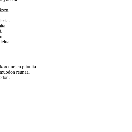
uksen.
desta.
ita.
ä.
n.
telua.
koreunojen pituutta.
n muodon reunaa.
uodon.