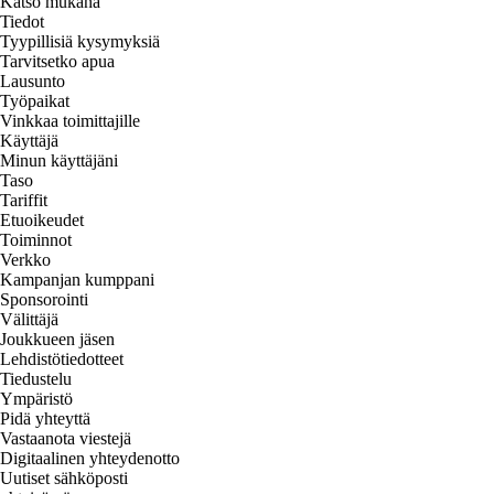
Katso mukana
Tiedot
Tyypillisiä kysymyksiä
Tarvitsetko apua
Lausunto
Työpaikat
Vinkkaa toimittajille
Käyttäjä
Minun käyttäjäni
Taso
Tariffit
Etuoikeudet
Toiminnot
Verkko
Kampanjan kumppani
Sponsorointi
Välittäjä
Joukkueen jäsen
Lehdistötiedotteet
Tiedustelu
Ympäristö
Pidä yhteyttä
Vastaanota viestejä
Digitaalinen yhteydenotto
Uutiset sähköposti