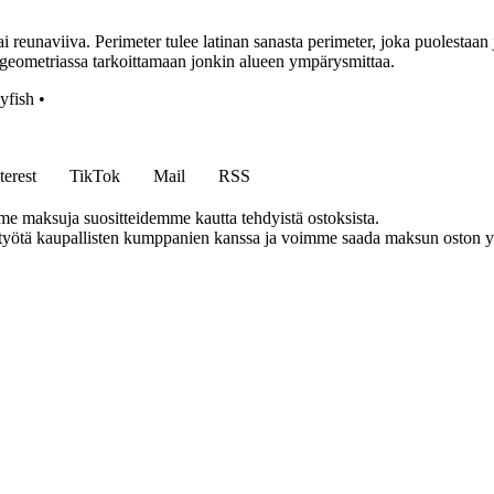
eunaviiva. Perimeter tulee latinan sanasta perimeter, joka puolestaan j
 geometriassa tarkoittamaan jonkin alueen ympärysmittaa.
lyfish
•
terest
TikTok
Mail
RSS
me maksuja suositteidemme kautta tehdyistä ostoksista.
styötä kaupallisten kumppanien kanssa ja voimme saada maksun oston yh