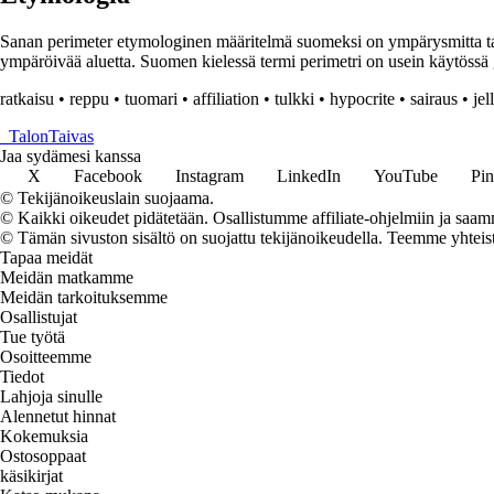
Sanan perimeter etymologinen määritelmä suomeksi on ympärysmitta tai r
ympäröivää aluetta. Suomen kielessä termi perimetri on usein käytössä
ratkaisu
•
reppu
•
tuomari
•
affiliation
•
tulkki
•
hypocrite
•
sairaus
•
jel
_
TalonTaivas
Jaa sydämesi kanssa
X
Facebook
Instagram
LinkedIn
YouTube
Pin
© Tekijänoikeuslain suojaama.
© Kaikki oikeudet pidätetään. Osallistumme affiliate-ohjelmiin ja saam
© Tämän sivuston sisältö on suojattu tekijänoikeudella. Teemme yhtei
Tapaa meidät
Meidän matkamme
Meidän tarkoituksemme
Osallistujat
Tue työtä
Osoitteemme
Tiedot
Lahjoja sinulle
Alennetut hinnat
Kokemuksia
Ostosoppaat
käsikirjat