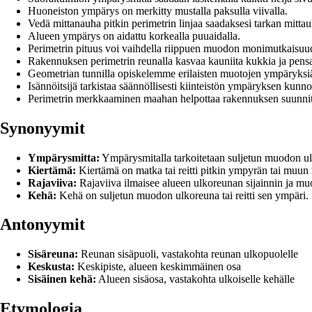
Huoneiston ympärys on merkitty mustalla paksulla viivalla.
Vedä mittanauha pitkin perimetrin linjaa saadaksesi tarkan mitta
Alueen ympärys on aidattu korkealla puuaidalla.
Perimetrin pituus voi vaihdella riippuen muodon monimutkaisuu
Rakennuksen perimetrin reunalla kasvaa kauniita kukkia ja pensa
Geometrian tunnilla opiskelemme erilaisten muotojen ympäryksi
Isännöitsijä tarkistaa säännöllisesti kiinteistön ympäryksen kunno
Perimetrin merkkaaminen maahan helpottaa rakennuksen suunnit
Synonyymit
Ympärysmitta:
Ympärysmitalla tarkoitetaan suljetun muodon ul
Kiertämä:
Kiertämä on matka tai reitti pitkin ympyrän tai muu
Rajaviiva:
Rajaviiva ilmaisee alueen ulkoreunan sijainnin ja m
Kehä:
Kehä on suljetun muodon ulkoreuna tai reitti sen ympäri.
Antonyymit
Sisäreuna:
Reunan sisäpuoli, vastakohta reunan ulkopuolelle
Keskusta:
Keskipiste, alueen keskimmäinen osa
Sisäinen kehä:
Alueen sisäosa, vastakohta ulkoiselle kehälle
Etymologia