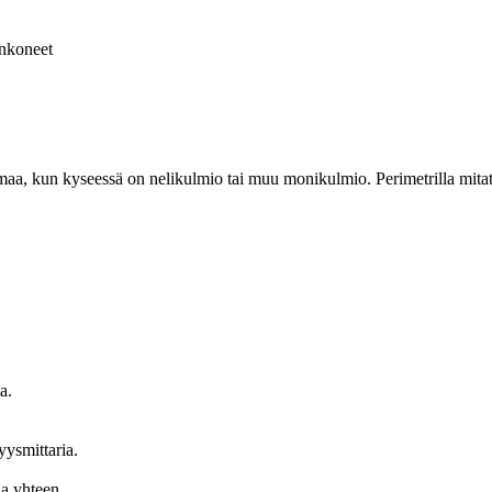
nkoneet
maa, kun kyseessä on nelikulmio tai muu monikulmio. Perimetrilla mitat
a.
yysmittaria.
a yhteen.