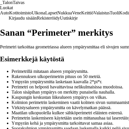
_
TalonTaivas
Luokat
Auto
Kotitoimisto
Ulkona
Lapset
Nukkua
Vene
Keittiö
Valaistus
Tuoli
Kodi
Kirjaudu sisään
Rekisteröidy
Uutiskirje
Sanan “Perimeter” merkitys
Perimetri tarkoittaa geometriassa alueen ympärysmittaa eli sivujen sum
Esimerkkejä käytöstä
Perimetrillä mitataan alueen ympärysmitta.
Rakennuksen ulkoperimetrin pituus on 50 metriä.
Ympyrän ympärysmitta lasketaan kaavalla 2*pi*r.
Perimetri on helposti havaittavissa nelikulmaisissa muodoissa.
Talon sisäpihan ympärys on merkitty punaisella nauhalla.
Kaupungin keskustan liikealueen ympärys on vilkas.
Kolmion perimetrin laskeminen vaatii kolmen sivun summaamist
Virkistysalueen ympärysmitta on kävelymatkan päässä.
Maatilan ulkopuolella kulkee sähköperimetri eläinten esteenä.
Perimetrin laskemiseen käytetään usein mittanauhaa tai laseretäis
Ympyrän kehä ja ympärysmitta tarkoittavat samaa asiaa.
Suorakulmion ympärysmitta saadaan laskemalla kaikki neljä sivu