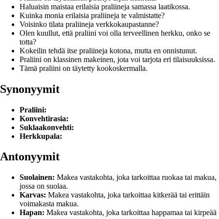
Haluaisin maistaa erilaisia praliineja samassa laatikossa.
Kuinka monia erilaisia praliineja te valmistatte?
Voisinko tilata praliineja verkkokaupastanne?
Olen kuullut, että praliini voi olla terveellinen herkku, onko se
totta?
Kokeilin tehdä itse praliineja kotona, mutta en onnistunut.
Praliini on klassinen makeinen, jota voi tarjota eri tilaisuuksissa.
Tämä praliini on täytetty kookoskermalla.
Synonyymit
Praliini:
Konvehtirasia:
Suklaakonvehti:
Herkkupala:
Antonyymit
Suolainen:
Makea vastakohta, joka tarkoittaa ruokaa tai makua,
jossa on suolaa.
Karvas:
Makea vastakohta, joka tarkoittaa kitkerää tai erittäin
voimakasta makua.
Hapan:
Makea vastakohta, joka tarkoittaa happamaa tai kirpeää