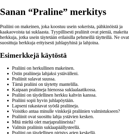
Sanan “Praline” merkitys
Praliini on makeinen, joka koostuu usein sokerista, pähkinöistä ja
kaakaovoista tai suklaasta. Tyypillisesti praliinit ovat pieniä, makeita
herkkuja, jotka usein täytetään erilaisilla pehmeillä täytteillä. Ne ovat
suosittuja herkkuja erityisesti juhlapyhinä ja lahjoina.
Esimerkkejä käytöstä
Praliini on herkullinen makeinen.
Ostin praliineja lahjaksi ystävälleni.
Praliinit sulavat suussa.
Tämä praliini on täytetty mantelilla.
Kaipaan praliineja hienossa suklaalaatikossa.
Praliini on täydellinen herkku kahvin kanssa.
Praliini sopii hyvin juhlapöytään.
Lapseni rakastavat syödä praliineja.
Voisitko antaa minulle vinkkejä praliinien valmistukseen?
Praliinit ovat suosittu lahja ystävien kesken.
Mitä mieltä olet marjapraliineista?
Valitsin praliinin suklaapäällysteellä.
Praliini on täydellinen piristys arjen keskellä.