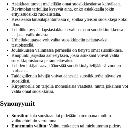
Asiakkaat tuovat mielellään omat suosikkiastiansa kahvilaan.
Ravintolan tarjoilijat kysyvät aina, onko asiakkaalla jokin
erityissuosikki ruokalistalta.
Kesäisessä tanssitapahtumassa dj soittaa yleisön suosikkeja koko
illan.
Leluliike pyytää lapsiasiakkaita valitsemaan suosikkinukkensa
laajasta valikoimasta.
Urheilukaupassa voit valita suosikkipelin pelattavaksi
testipisteellä.
Joulukuusen valinnassa perheellä on tietysti omat suosikkinsa.
Kaupunki järjestää äänestyksen, jossa asukkaat voivat valita
suosikkipuistonsa parannettavaksi.
Lehden lukijat saavat äänestää suosikkinäyttelijäänsä vuoden
parhaaksi.
Taidegallerian kävijät voivat äänestää suosikkityötä näyttelyn
suosikiksi.
Kirpputorilla on tarjolla monenlaisia vaatteita, mutta jokainen voi
valita omat suosikkinsa.
Synonyymit
Suosittu:
Jota suositaan tai pidetään parempana muihin
vaihtoehtoihin verrattuna
Ennemmin valittu:
Valittu etukäteen tai mieluummin pidetty