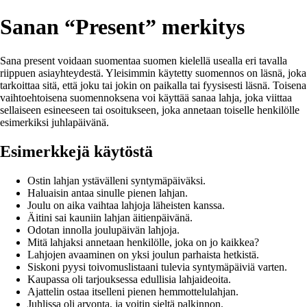
Sanan “Present” merkitys
Sana present voidaan suomentaa suomen kielellä usealla eri tavalla
riippuen asiayhteydestä. Yleisimmin käytetty suomennos on läsnä, joka
tarkoittaa sitä, että joku tai jokin on paikalla tai fyysisesti läsnä. Toisena
vaihtoehtoisena suomennoksena voi käyttää sanaa lahja, joka viittaa
sellaiseen esineeseen tai osoitukseen, joka annetaan toiselle henkilölle
esimerkiksi juhlapäivänä.
Esimerkkejä käytöstä
Ostin lahjan ystävälleni syntymäpäiväksi.
Haluaisin antaa sinulle pienen lahjan.
Joulu on aika vaihtaa lahjoja läheisten kanssa.
Äitini sai kauniin lahjan äitienpäivänä.
Odotan innolla joulupäivän lahjoja.
Mitä lahjaksi annetaan henkilölle, joka on jo kaikkea?
Lahjojen avaaminen on yksi joulun parhaista hetkistä.
Siskoni pyysi toivomuslistaani tulevia syntymäpäiviä varten.
Kaupassa oli tarjouksessa edullisia lahjaideoita.
Ajattelin ostaa itselleni pienen hemmottelulahjan.
Juhlissa oli arvonta, ja voitin sieltä palkinnon.