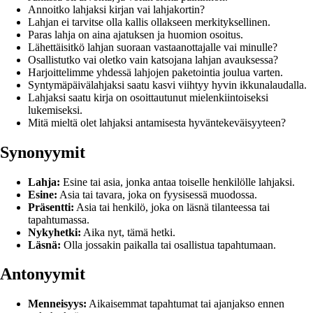
Annoitko lahjaksi kirjan vai lahjakortin?
Lahjan ei tarvitse olla kallis ollakseen merkityksellinen.
Paras lahja on aina ajatuksen ja huomion osoitus.
Lähettäisitkö lahjan suoraan vastaanottajalle vai minulle?
Osallistutko vai oletko vain katsojana lahjan avauksessa?
Harjoittelimme yhdessä lahjojen paketointia joulua varten.
Syntymäpäivälahjaksi saatu kasvi viihtyy hyvin ikkunalaudalla.
Lahjaksi saatu kirja on osoittautunut mielenkiintoiseksi
lukemiseksi.
Mitä mieltä olet lahjaksi antamisesta hyväntekeväisyyteen?
Synonyymit
Lahja:
Esine tai asia, jonka antaa toiselle henkilölle lahjaksi.
Esine:
Asia tai tavara, joka on fyysisessä muodossa.
Präsentti:
Asia tai henkilö, joka on läsnä tilanteessa tai
tapahtumassa.
Nykyhetki:
Aika nyt, tämä hetki.
Läsnä:
Olla jossakin paikalla tai osallistua tapahtumaan.
Antonyymit
Menneisyys:
Aikaisemmat tapahtumat tai ajanjakso ennen