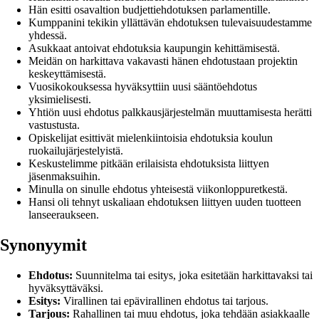
Hän esitti osavaltion budjettiehdotuksen parlamentille.
Kumppanini tekikin yllättävän ehdotuksen tulevaisuudestamme
yhdessä.
Asukkaat antoivat ehdotuksia kaupungin kehittämisestä.
Meidän on harkittava vakavasti hänen ehdotustaan projektin
keskeyttämisestä.
Vuosikokouksessa hyväksyttiin uusi sääntöehdotus
yksimielisesti.
Yhtiön uusi ehdotus palkkausjärjestelmän muuttamisesta herätti
vastustusta.
Opiskelijat esittivät mielenkiintoisia ehdotuksia koulun
ruokailujärjestelyistä.
Keskustelimme pitkään erilaisista ehdotuksista liittyen
jäsenmaksuihin.
Minulla on sinulle ehdotus yhteisestä viikonloppuretkestä.
Hansi oli tehnyt uskaliaan ehdotuksen liittyen uuden tuotteen
lanseeraukseen.
Synonyymit
Ehdotus:
Suunnitelma tai esitys, joka esitetään harkittavaksi tai
hyväksyttäväksi.
Esitys:
Virallinen tai epävirallinen ehdotus tai tarjous.
Tarjous:
Rahallinen tai muu ehdotus, joka tehdään asiakkaalle