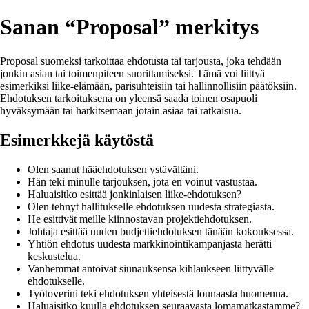
Sanan “Proposal” merkitys
Proposal suomeksi tarkoittaa ehdotusta tai tarjousta, joka tehdään
jonkin asian tai toimenpiteen suorittamiseksi. Tämä voi liittyä
esimerkiksi liike-elämään, parisuhteisiin tai hallinnollisiin päätöksiin.
Ehdotuksen tarkoituksena on yleensä saada toinen osapuoli
hyväksymään tai harkitsemaan jotain asiaa tai ratkaisua.
Esimerkkejä käytöstä
Olen saanut hääehdotuksen ystävältäni.
Hän teki minulle tarjouksen, jota en voinut vastustaa.
Haluaisitko esittää jonkinlaisen liike-ehdotuksen?
Olen tehnyt hallitukselle ehdotuksen uudesta strategiasta.
He esittivät meille kiinnostavan projektiehdotuksen.
Johtaja esittää uuden budjettiehdotuksen tänään kokouksessa.
Yhtiön ehdotus uudesta markkinointikampanjasta herätti
keskustelua.
Vanhemmat antoivat siunauksensa kihlaukseen liittyvälle
ehdotukselle.
Työtoverini teki ehdotuksen yhteisestä lounaasta huomenna.
Haluaisitko kuulla ehdotuksen seuraavasta lomamatkastamme?