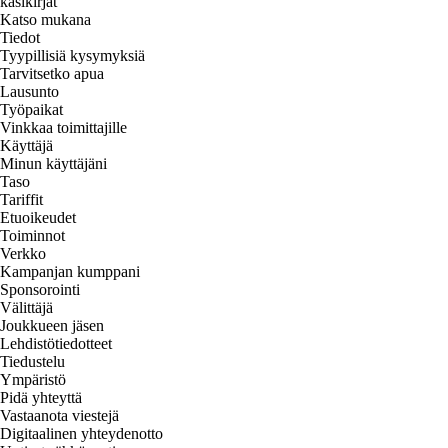
käsikirjat
Katso mukana
Tiedot
Tyypillisiä kysymyksiä
Tarvitsetko apua
Lausunto
Työpaikat
Vinkkaa toimittajille
Käyttäjä
Minun käyttäjäni
Taso
Tariffit
Etuoikeudet
Toiminnot
Verkko
Kampanjan kumppani
Sponsorointi
Välittäjä
Joukkueen jäsen
Lehdistötiedotteet
Tiedustelu
Ympäristö
Pidä yhteyttä
Vastaanota viestejä
Digitaalinen yhteydenotto