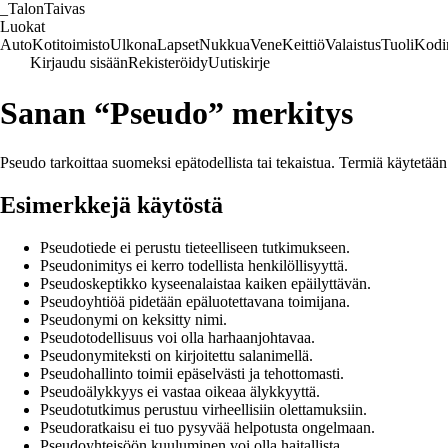
_
TalonTaivas
Luokat
Auto
Kotitoimisto
Ulkona
Lapset
Nukkua
Vene
Keittiö
Valaistus
Tuoli
Kodi
Kirjaudu sisään
Rekisteröidy
Uutiskirje
Sanan “Pseudo” merkitys
Pseudo tarkoittaa suomeksi epätodellista tai tekaistua. Termiä käytetään 
Esimerkkejä käytöstä
Pseudotiede ei perustu tieteelliseen tutkimukseen.
Pseudonimitys ei kerro todellista henkilöllisyyttä.
Pseudoskeptikko kyseenalaistaa kaiken epäilyttävän.
Pseudoyhtiöä pidetään epäluotettavana toimijana.
Pseudonymi on keksitty nimi.
Pseudotodellisuus voi olla harhaanjohtavaa.
Pseudonymiteksti on kirjoitettu salanimellä.
Pseudohallinto toimii epäselvästi ja tehottomasti.
Pseudoälykkyys ei vastaa oikeaa älykkyyttä.
Pseudotutkimus perustuu virheellisiin olettamuksiin.
Pseudoratkaisu ei tuo pysyvää helpotusta ongelmaan.
Pseudoyhteisöön kuuluminen voi olla haitallista.