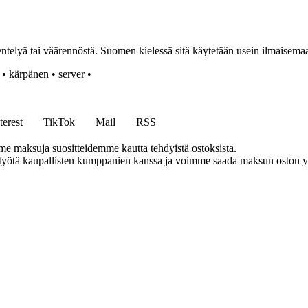
entelyä tai väärennöstä. Suomen kielessä sitä käytetään usein ilmaisemaa
•
kärpänen
•
server
•
terest
TikTok
Mail
RSS
me maksuja suositteidemme kautta tehdyistä ostoksista.
styötä kaupallisten kumppanien kanssa ja voimme saada maksun oston yh