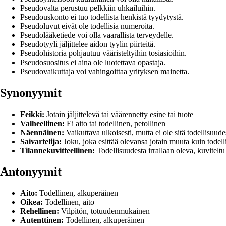
Pseudovalta perustuu pelkkiin uhkailuihin.
Pseudouskonto ei tuo todellista henkistä tyydytystä.
Pseudoluvut eivät ole todellisia numeroita.
Pseudolääketiede voi olla vaarallista terveydelle.
Pseudotyyli jäljittelee aidon tyylin piirteitä.
Pseudohistoria pohjautuu vääristeltyihin tosiasioihin.
Pseudosuositus ei aina ole luotettava opastaja.
Pseudovaikuttaja voi vahingoittaa yrityksen mainetta.
Synonyymit
Feikki:
Jotain jäljittelevä tai väärennetty esine tai tuote
Valheellinen:
Ei aito tai todellinen, petollinen
Näennäinen:
Vaikuttava ulkoisesti, mutta ei ole sitä todellisuude
Saivartelija:
Joku, joka esittää olevansa jotain muuta kuin todel
Tilannekuvitteellinen:
Todellisuudesta irrallaan oleva, kuviteltu 
Antonyymit
Aito:
Todellinen, alkuperäinen
Oikea:
Todellinen, aito
Rehellinen:
Vilpitön, totuudenmukainen
Autenttinen:
Todellinen, alkuperäinen