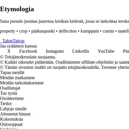
Etymologia
Sana pseudo juontaa juurensa kreikan kielestä, jossa se tarkoittaa teesk
property
•
crop
•
pääkaupunki
•
deflection
•
kumppani
•
cumin
•
taateli
_
TalonTaivas
Jaa sydämesi kanssa
X
Facebook
Instagram
LinkedIn
YouTube
Pin
© Tekijänoikeuslain suojaama.
© Kaikki oikeudet pidätetään. Osallistumme affiliate-ohjelmiin ja saam
© Tämän sivuston sisältö on suojattu tekijänoikeudella. Teemme yhtei
Tapaa meidät
Meidän matkamme
Meidän tarkoituksemme
Osallistujat
Tue työtä
Osoitteemme
Tiedot
Lahjoja sinulle
Alennetut hinnat
Kokemuksia
Ostosoppaat