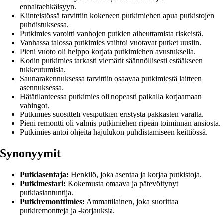
ennaltaehkäisyyn.
Kiinteistössä tarvittiin kokeneen putkimiehen apua putkistojen
puhdistuksessa.
Putkimies varoitti vanhojen putkien aiheuttamista riskeistä.
Vanhassa talossa putkimies vaihtoi vuotavat putket uusiin.
Pieni vuoto oli helppo korjata putkimiehen avustuksella.
Kodin putkimies tarkasti viemärit säännöllisesti estääkseen
tukkeutumisia.
Saunarakennuksessa tarvittiin osaavaa putkimiestä laitteen
asennuksessa.
Hätätilanteessa putkimies oli nopeasti paikalla korjaamaan
vahingot.
Putkimies suositteli vesiputkien eristystä pakkasten varalta.
Pieni remontti oli valmis putkimiehen ripeän toiminnan ansiosta.
Putkimies antoi ohjeita hajulukon puhdistamiseen keittiössä.
Synonyymit
Putkiasentaja:
Henkilö, joka asentaa ja korjaa putkistoja.
Putkimestari:
Kokemusta omaava ja pätevöitynyt
putkiasiantuntija.
Putkiremonttimies:
Ammattilainen, joka suorittaa
putkiremontteja ja -korjauksia.