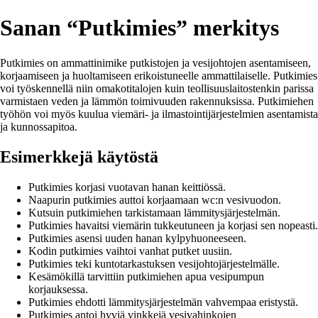
Sanan “Putkimies” merkitys
Putkimies on ammattinimike putkistojen ja vesijohtojen asentamiseen,
korjaamiseen ja huoltamiseen erikoistuneelle ammattilaiselle. Putkimies
voi työskennellä niin omakotitalojen kuin teollisuuslaitostenkin parissa
varmistaen veden ja lämmön toimivuuden rakennuksissa. Putkimiehen
työhön voi myös kuulua viemäri- ja ilmastointijärjestelmien asentamista
ja kunnossapitoa.
Esimerkkejä käytöstä
Putkimies korjasi vuotavan hanan keittiössä.
Naapurin putkimies auttoi korjaamaan wc:n vesivuodon.
Kutsuin putkimiehen tarkistamaan lämmitysjärjestelmän.
Putkimies havaitsi viemärin tukkeutuneen ja korjasi sen nopeasti.
Putkimies asensi uuden hanan kylpyhuoneeseen.
Kodin putkimies vaihtoi vanhat putket uusiin.
Putkimies teki kuntotarkastuksen vesijohtojärjestelmälle.
Kesämökillä tarvittiin putkimiehen apua vesipumpun
korjauksessa.
Putkimies ehdotti lämmitysjärjestelmän vahvempaa eristystä.
Putkimies antoi hyviä vinkkejä vesivahinkojen