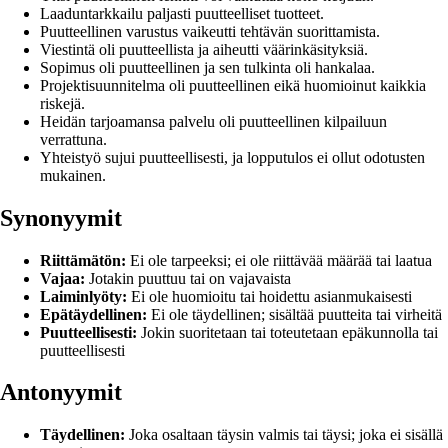
Laaduntarkkailu paljasti puutteelliset tuotteet.
Puutteellinen varustus vaikeutti tehtävän suorittamista.
Viestintä oli puutteellista ja aiheutti väärinkäsityksiä.
Sopimus oli puutteellinen ja sen tulkinta oli hankalaa.
Projektisuunnitelma oli puutteellinen eikä huomioinut kaikkia
riskejä.
Heidän tarjoamansa palvelu oli puutteellinen kilpailuun
verrattuna.
Yhteistyö sujui puutteellisesti, ja lopputulos ei ollut odotusten
mukainen.
Synonyymit
Riittämätön:
Ei ole tarpeeksi; ei ole riittävää määrää tai laatua
Vajaa:
Jotakin puuttuu tai on vajavaista
Laiminlyöty:
Ei ole huomioitu tai hoidettu asianmukaisesti
Epätäydellinen:
Ei ole täydellinen; sisältää puutteita tai virheitä
Puutteellisesti:
Jokin suoritetaan tai toteutetaan epäkunnolla tai
puutteellisesti
Antonyymit
Täydellinen:
Joka osaltaan täysin valmis tai täysi; joka ei sisällä