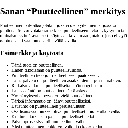
Sanan “Puutteellinen” merkitys
Puutteellinen tarkoittaa jotakin, joka ei ole täydellinen tai jossa on
puutteita. Se voi viitata esimerkiksi puutteelliseen tietoon, kykyihin tai
ominaisuuksiin. Tavallisesti käytetään kuvaamaan jotakin, joka ei täytä
odotuksia tai vaatimuksia riittävällä tavalla.
Esimerkkejä käytöstä
Tämä tuote on puutteellinen.
Hänen taidoissaan on puutteellisuuksia.
Puutteellinen tieto johti virheelliseen päätökseen.
Tämä palvelu on puutteellinen asiakkaiden tarpeisiin nähden.
Ratkaisu vaikuttaa puutteelliselta tähän ongelmaan.
Lainsäädäntö on puutteellinen tässä asiassa.
Ymmärrykseni aiheesta on vielä puutteellinen.
Tärkeä informaatio on jäänyt puutteelliseksi.
Lausunto oli puutteellinen perusteluiltaan.
Osallisuusvaatimukset olivat puutteelliset ilmoitetulla tavalla.
Kriittinen tarkastelu paljasti puutteelliset tiedot.
Palveluprosessissa oli puutteellinen vaihe.
Yksi puutteellinen lenkki voi vaikuttaa koko ketjuun.