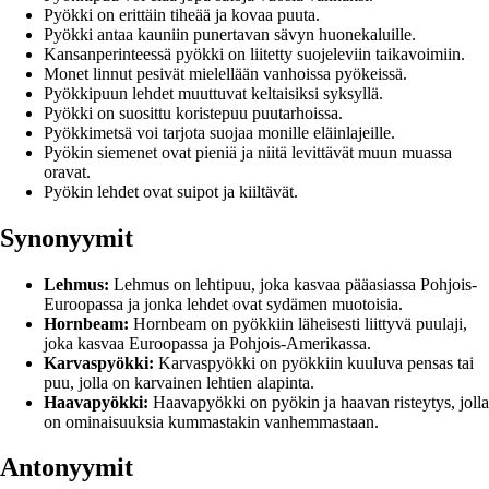
Pyökki on erittäin tiheää ja kovaa puuta.
Pyökki antaa kauniin punertavan sävyn huonekaluille.
Kansanperinteessä pyökki on liitetty suojeleviin taikavoimiin.
Monet linnut pesivät mielellään vanhoissa pyökeissä.
Pyökkipuun lehdet muuttuvat keltaisiksi syksyllä.
Pyökki on suosittu koristepuu puutarhoissa.
Pyökkimetsä voi tarjota suojaa monille eläinlajeille.
Pyökin siemenet ovat pieniä ja niitä levittävät muun muassa
oravat.
Pyökin lehdet ovat suipot ja kiiltävät.
Synonyymit
Lehmus:
Lehmus on lehtipuu, joka kasvaa pääasiassa Pohjois-
Euroopassa ja jonka lehdet ovat sydämen muotoisia.
Hornbeam:
Hornbeam on pyökkiin läheisesti liittyvä puulaji,
joka kasvaa Euroopassa ja Pohjois-Amerikassa.
Karvaspyökki:
Karvaspyökki on pyökkiin kuuluva pensas tai
puu, jolla on karvainen lehtien alapinta.
Haavapyökki:
Haavapyökki on pyökin ja haavan risteytys, jolla
on ominaisuuksia kummastakin vanhemmastaan.
Antonyymit