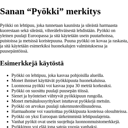
Sanan “Pyökki” merkitys
Pyökki on lehtipuu, joka tunnetaan kauniista ja sileästä harmaasta
kuorestaan sekä sileästä, vihreälehväisestä lehdistään. Pyökki on
yleinen puulaji Euroopassa ja sitä käytetään usein puutarhoissa,
puistoissa ja metsissä koristepuuna. Puuna pyökki on kovaa ja raskasta,
ja sitä käytetään esimerkiksi huonekalujen valmistuksessa ja
puusepäntöissä.
Esimerkkejä käytöstä
Pyökki on lehtipuu, joka kasvaa pohjoisilla alueilla.
Monet ihmiset käyttävät pyökkipuuta huonekaluissa.
Luonnossa pyökki voi kasvaa jopa 30 metriä korkeaksi.
Pyökki on suosittu puulaji puusepän töissä.
Sienet ja hyönteiset viihtyvät pyökkipuun rungolla.
Monet metsätalousyritykset istuttavat pyökkejä metsiin.
Pyökki on arvokas puulaji rakennusteollisuudessa.
Harmaahome voi vaurioittaa pyökkipuuta kosteissa olosuhteissa.
Pyökki on yksi Euroopan tärkeimmistä lehtipuulajeista.
Vanhat pyökit ovat usein suojeltuja luonnonmuistomerkkejä.
Pyökkipuu voi elää jopa satoja vuosia vanhaksi.