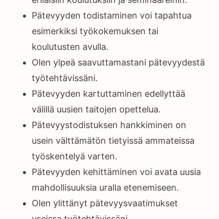
Pätevyyden todistaminen voi tapahtua
esimerkiksi työkokemuksen tai
koulutusten avulla.
Olen ylpeä saavuttamastani pätevyydestä
työtehtävissäni.
Pätevyyden kartuttaminen edellyttää
välillä uusien taitojen opettelua.
Pätevyystodistuksen hankkiminen on
usein välttämätön tietyissä ammateissa
työskentelyä varten.
Pätevyyden kehittäminen voi avata uusia
mahdollisuuksia uralla etenemiseen.
Olen ylittänyt pätevyysvaatimukset
useissa työtehtävissäni.