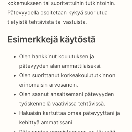
kokemukseen tai suoritettuihin tutkintoihin.
Pätevyydellä osoitetaan kykyä suoriutua
tietyistä tehtävistä tai vastuista.
Esimerkkejä käytöstä
Olen hankkinut koulutuksen ja
pätevyyden alan ammattilaiseksi.
Olen suorittanut korkeakoulututkinnon
erinomaisin arvosanoin.
Olen saanut ansaitsemani pätevyyden
työskennellä vaativissa tehtävissä.
Haluaisin kartuttaa omaa pätevyyttäni ja
kehittyä ammatissani.
Pätevyyden varmistaminen on tärkeää