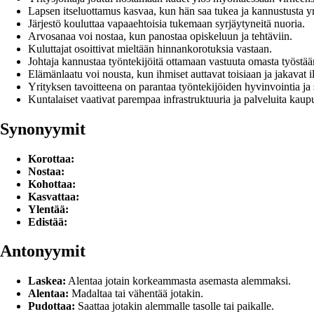
Lapsen itseluottamus kasvaa, kun hän saa tukea ja kannustusta y
Järjestö kouluttaa vapaaehtoisia tukemaan syrjäytyneitä nuoria.
Arvosanaa voi nostaa, kun panostaa opiskeluun ja tehtäviin.
Kuluttajat osoittivat mieltään hinnankorotuksia vastaan.
Johtaja kannustaa työntekijöitä ottamaan vastuuta omasta työstää
Elämänlaatu voi nousta, kun ihmiset auttavat toisiaan ja jakavat i
Yrityksen tavoitteena on parantaa työntekijöiden hyvinvointia ja 
Kuntalaiset vaativat parempaa infrastruktuuria ja palveluita kaup
Synonyymit
Korottaa:
Nostaa:
Kohottaa:
Kasvattaa:
Ylentää:
Edistää:
Antonyymit
Laskea:
Alentaa jotain korkeammasta asemasta alemmaksi.
Alentaa:
Madaltaa tai vähentää jotakin.
Pudottaa:
Saattaa jotakin alemmalle tasolle tai paikalle.