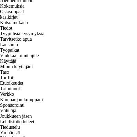
Alennetut hinnat
Kokemuksia
Ostosoppaat
käsikirjat
Katso mukana
Tiedot
Tyypillisiä kysymyksiä
Tarvitsetko apua
Lausunto
Työpaikat
Vinkkaa toimittajille
Käyttäjä
Minun käyttäjäni
Taso
Tariffit
Etuoikeudet
Toiminnot
Verkko
Kampanjan kumppani
Sponsorointi
Välittäjä
Joukkueen jäsen
Lehdistötiedotteet
Tiedustelu
Ympäristö