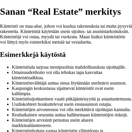
Sanan “Real Estate” merkitys
Kiinteistö on maa-alue, johon voi kuulua rakennuksia tai muita pysyviä
rakenteita. Kiinteistöä käytetään usein sijoitus- tai asumistarkoituksiin.
Kiinteistöjä voi ostaa, myydä tai vuokrata. Maan lisäksi kiinteistöön
voi liittyä myös esimerkiksi metsää tai vesialuetta.
Esimerkkejä käytöstä
Kiinteistöala tarjoaa monipuolisia mahdollisuuksia sijoittajille.
Omaisuudenhoito voi olla tehokas tapa kasvattaa
kiinteistösalkkua.
Kiinteistönvälittäjä auttaa sinua löytämään unelmiesi asunnon.
Kaupungin keskustassa sijaitsevat kiinteistöt ovat usein
kalliimpia.
Kiinteistösijoittaminen vaatii pitkäjänteisyyttä ja asiantuntemusta.
Uudiskohteet houkuttelevat usein ensiasunnon ostajia.
Kiinteistöjen arvonnousu voi olla merkittävä sijoittajan kannalta.
Realiaikainen seuranta auttaa hallitsemaan kiinteistöjen riskejä.
Kiinteistöjen arviointi perustuu usein alueen
markkinatilanteeseen.
Kiinteistönhoitaja vastaa kiinteistön ylläpidosta ja