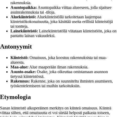
rakennuksia.
Asuntopaikka:
Asuntopaikka viittaa alueeseen, jolla sijaitsee
asuinrakennuksia tai -tiloja.
Aluekiinteistö:
Aluekiinteistöllä tarkoitetaan laajempaa
kiinteistökokonaisuutta, joka käsittää useita erillisiä kiinteistöjä
tai tontteja.
Lainekiinteistö:
Lainekiinteistöllä viitataan kiinteistöön, joka on
pantattu lainan vakuudeksi.
Antonyymit
Kiinteistö:
Omaisuus, joka koostuu rakennuksista tai maa-
alueesta.
Maa-alue:
Alue maaperään ilman rakennuksia.
Asunto-osake:
Osake, joka oikeuttaa omistamaan asunnon
tietyssä kiinteistössä.
Rakennus:
Rakenne, joka on suunniteltu ihmisten asumiseen,
työskentelemiseen tai muihin tarkoituksiin.
Etymologia
Sanan kiinteistö alkuperäinen merkitys on kiinteä omaisuus. Kiinteä
viittaa siihen, että omaisuutta ei voi siirtää helposti paikasta toiseen,