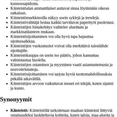
kunnossapidosta.
Kiinteistöalan ammattilaiset auttavat sinua löytämään oikean
ratkaisun.
Kiinteistömarkkinoilla näkyy usein syklejä ja trendejä.
Kiinteistövälittäjä hoitaa kaikki tarvittavat paperityöt puolestasi.
Kiinteistöjen hintakehitys vaihtelee alueittain ja
markkinatilanteen mukaan.
Kiinteistösijoittaminen voi olla hyvä tapa hajauttaa
sijoitussalkkua.
Kiinteistöjen vuokratuotot voivat olla merkittävä tulonlähde
sijoittajille.
Kiinteistökauppa on usein iso päätös, johon kannattaa
valmistautua huolella.
Kiinteistöjen ostaminen ja myyminen vaatii asiantuntemusta ja
neuvottelutaitoja.
Kiinteistösijoittaminen voi tarjota hyviä tuottomahdollisuuksia
pitkällä aikavälillä.
Kiinteistöjen arvoon vaikuttavat monet eri tekijät, kuten sijainti
ja kunto.
Synonyymit
Kiinteistö:
Kiinteistöllä tarkoitetaan maahan kiinteästi liittyviä
omaisuudeksi luokiteltavia kohteita, kuten taloja, maa-alueita ja