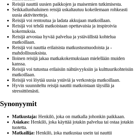
Reisijä nauttii uusien paikkojen ja maisemien tutkimisesta.
Seikkailunhaluinen reisijä uskaltautuu kokeilemaan rohkeasti
uusia aktiviteetteja.
Reisijä voi rentoutua ja ladata akkujaan matkoillaan.
Reisijä voi tehdä matkoistaan opettavaisia ja inspiroivia
kokemuksia.
Reisijä arvostaa hyvää palvelua ja ystävällistä kohtelua
matkoillaan.
Reisijä voi nauttia erilaisista matkustusmuodoista ja -
mahdollisuuksista.
Iloinen reisijä jakaa matkakokemuksiaan mielellään muiden
kanssa.
Reisijä voi tutustua erilaisiin nähtävyyksiin ja kulttuurikohteisiin
matkoillaan.
Reisijä voi löytää uusia ystäviä ja verkostoja matkoillaan.
Hyvin suunniteltu reisijä nauttii matkoistaan täysillä ja
stressittömästi.
Synonyymit
Matkustaja:
Henkilö, joka on matkalla johonkin paikkaan.
Asiakas:
Henkilö, joka käyttää jotakin palvelua tai ostaa jotakin
tuotetta.
Matkailija:
Henkilö, joka matkustaa usein tai nauttii