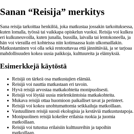
Sanan “Reisija” merkitys
Sana reisija tarkoittaa henkilöä, joka matkustaa jossakin tarkoituksessa,
kuten lomalla, työssä tai vaikkapa opiskelun vuoksi. Reisija voi kulkea
eri kulkuneuvoilla, kuten junalla, bussilla, laivalla tai lentokoneella, ja
hän voi vierailla eri kohteissa niin kotimaassa kuin ulkomaillakin.
Matkustaminen voi olla sekä rentouttavaa että jännittävää, ja se tarjoaa
mahdollisuuden kokea uusia paikkoja, kulttuureita ja elämyksiä.
Esimerkkejä käytöstä
Reisijä on tärkeä osa matkustajien elämää.
Reisijä voi nauttia matkastaan eri tavoin.
Hyvä reisijä arvostaa matkakohteita monipuolisesti.
Reisijä voi löytää uusia mielenkiintoisia matkakohteita.
Mukava reisijä ottaa huomioon paikalliset tavat ja perinteet.
Reisijä voi kokea unohtumattomia seikkailuja matkoillaan.
Vastuullinen reisijä suosii ekologisia ja kestäviä matkustustapoja.
Monipuolinen reisijä kokeilee erilaisia ruokia ja juomia
matkoillaan.
Reisijä voi tutustua erilaisiin kulttuureihin ja tapoihin
matkoillaan.