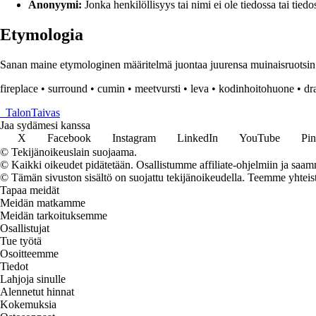
Anonyymi:
Jonka henkilöllisyys tai nimi ei ole tiedossa tai tiedos
Etymologia
Sanan maine etymologinen määritelmä juontaa juurensa muinaisruotsin kie
fireplace
•
surround
•
cumin
•
meetvursti
•
leva
•
kodinhoitohuone
•
dr
_
TalonTaivas
Jaa sydämesi kanssa
X
Facebook
Instagram
LinkedIn
YouTube
Pin
© Tekijänoikeuslain suojaama.
© Kaikki oikeudet pidätetään. Osallistumme affiliate-ohjelmiin ja saam
© Tämän sivuston sisältö on suojattu tekijänoikeudella. Teemme yhtei
Tapaa meidät
Meidän matkamme
Meidän tarkoituksemme
Osallistujat
Tue työtä
Osoitteemme
Tiedot
Lahjoja sinulle
Alennetut hinnat
Kokemuksia