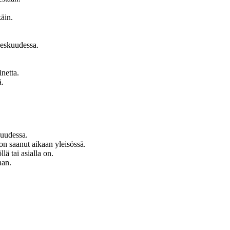
käin.
keskuudessa.
netta.
ä.
isuudessa.
 on saanut aikaan yleisössä.
lä tai asialla on.
aan.