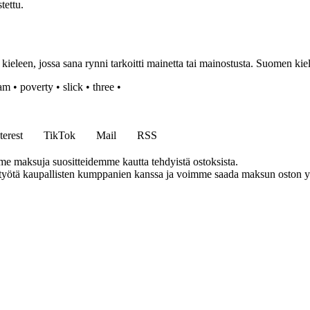
tettu.
leen, jossa sana rynni tarkoitti mainetta tai mainostusta. Suomen kiele
am
•
poverty
•
slick
•
three
•
terest
TikTok
Mail
RSS
me maksuja suositteidemme kautta tehdyistä ostoksista.
styötä kaupallisten kumppanien kanssa ja voimme saada maksun oston yh