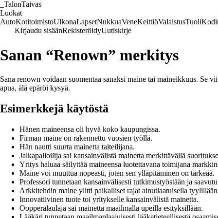
_
TalonTaivas
Luokat
Auto
Kotitoimisto
Ulkona
Lapset
Nukkua
Vene
Keittiö
Valaistus
Tuoli
Kodi
Kirjaudu sisään
Rekisteröidy
Uutiskirje
Sanan “Renown” merkitys
Sana renown voidaan suomentaa sanaksi maine tai maineikkuus. Se viittaa
apua, älä epäröi kysyä.
Esimerkkejä käytöstä
Hänen maineensa oli hyvä koko kaupungissa.
Firman maine on rakennettu vuosien työllä.
Hän nautti suurta mainetta taiteilijana.
Jalkapalloilija sai kansainvälistä mainetta merkittävällä suoritukse
Yritys haluaa säilyttää maineensa luotettavana toimijana markkino
Maine voi muuttua nopeasti, joten sen ylläpitäminen on tärkeää.
Professori tunnetaan kansainvälisesti tutkimustyöstään ja saavutu
Arkkitehdin maine ylitti paikalliset rajat ainutlaatuisella tyylillään
Innovatiivinen tuote toi yritykselle kansainvälistä mainetta.
Oopperalaulaja sai mainetta maailmalla upeilla esityksillään.
Lääkäri tunnetaan maailmanlaajuisesti lääketieteellisestä osaamis