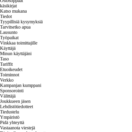
Ostosoppaat
käsikirjat
Katso mukana
Tiedot
Tyypillisiä kysymyksiä
Tarvitsetko apua
Lausunto
Työpaikat
Vinkkaa toimittajille
Käyttäjä
Minun käyttäjäni
Taso
Tariffit
Etuoikeudet
Toiminnot
Verkko
Kampanjan kumppani
Sponsorointi
Välittäjä
Joukkueen jäsen
Lehdistötiedotteet
Tiedustelu
Ympäristö
Pidä yhteyttä
Vastaanota viestejä