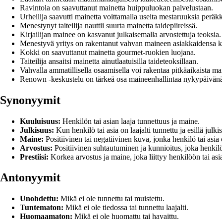
Ravintola on saavuttanut mainetta huippuluokan palvelustaan.
Urheilija saavutti mainetta voittamalla useita mestaruuksia peräk
Menestynyt taiteilija nauttii suurta mainetta taidepiireissä.
Kirjailijan mainee on kasvanut julkaisemalla arvostettuja teoksia.
Menestyvä yritys on rakentanut vahvan maineen asiakkaidensa 
Kokki on saavuttanut mainetta gourmet-ruokien luojana.
Taiteilija ansaitsi mainetta ainutlaatuisilla taideteoksillaan.
Vahvalla ammatillisella osaamisella voi rakentaa pitkäaikaista mai
Renown -keskustelu on tärkeä osa maineenhallintaa nykypäivän
Synonyymit
Kuuluisuus:
Henkilön tai asian laaja tunnettuus ja maine.
Julkisuus:
Kun henkilö tai asia on laajalti tunnettu ja esillä julk
Maine:
Positiivinen tai negatiivinen kuva, jonka henkilö tai asia
Arvostus:
Positiivinen suhtautuminen ja kunnioitus, joka henkilöl
Prestiisi:
Korkea arvostus ja maine, joka liittyy henkilöön tai asi
Antonyymit
Unohdettu:
Mikä ei ole tunnettu tai muistettu.
Tuntematon:
Mikä ei ole tiedossa tai tunnettu laajalti.
Huomaamaton:
Mikä ei ole huomattu tai havaittu.