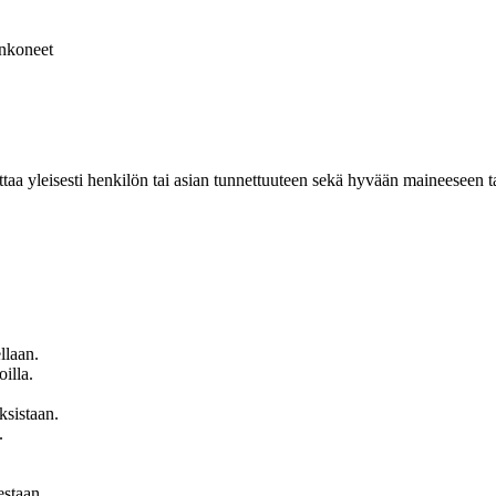
nkoneet
 yleisesti henkilön tai asian tunnettuuteen sekä hyvään maineeseen tai 
llaan.
illa.
ksistaan.
.
estaan.