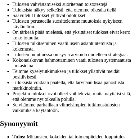
Tulosten vahvistamiseksi suoritetaan toistotestejä.
Tuloksista näkyy selkeästi, että olemme oikealla tiellä.
Saavutetut tulokset ylittivät odotukset.
Tulosten perusteella suosittelemme muutoksia nykyiseen
käytäntöön.
On tärkeää pitää mielessä, että yksittäiset tulokset eivät kerro
koko totuutta.
Tulosten tulkitseminen vaatii usein asiantuntemusta ja
kokemusta.
Tulosten muuttuessa on syytä arvioida uudelleen strategiaa.
Kokonaiskuvan hahmottaminen vaatii tulosten systemaattista
tarkastelua.
Teimme kyselytutkimuksen ja tulokset yllättivät meidät
positiivisesti.
Tuloksista voidaan päätellä, että tarvitaan lisää panostusta
markkinointiin.
Projektin tulokset ovat olleet vaihtelevia, mutta näyttäisi siltä,
että olemme nyt oikealla polulla.
Selvitämme parhaillaan viimeisimpien tutkimustulosten
vaikutuksia käytäntöön.
Synonyymit
Tulos:
Mittausten, kokeiden tai toimenpiteiden lopputulos