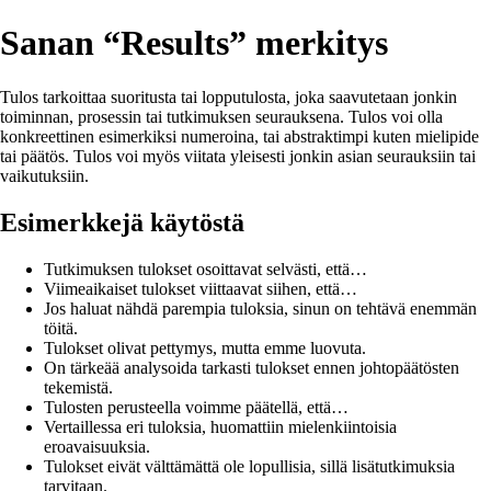
Sanan “Results” merkitys
Tulos tarkoittaa suoritusta tai lopputulosta, joka saavutetaan jonkin
toiminnan, prosessin tai tutkimuksen seurauksena. Tulos voi olla
konkreettinen esimerkiksi numeroina, tai abstraktimpi kuten mielipide
tai päätös. Tulos voi myös viitata yleisesti jonkin asian seurauksiin tai
vaikutuksiin.
Esimerkkejä käytöstä
Tutkimuksen tulokset osoittavat selvästi, että…
Viimeaikaiset tulokset viittaavat siihen, että…
Jos haluat nähdä parempia tuloksia, sinun on tehtävä enemmän
töitä.
Tulokset olivat pettymys, mutta emme luovuta.
On tärkeää analysoida tarkasti tulokset ennen johtopäätösten
tekemistä.
Tulosten perusteella voimme päätellä, että…
Vertaillessa eri tuloksia, huomattiin mielenkiintoisia
eroavaisuuksia.
Tulokset eivät välttämättä ole lopullisia, sillä lisätutkimuksia
tarvitaan.