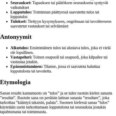
Seuraukset:
Tapauksen tai päätöksen seurauksena syntyvät
vaikutukset
Lopputulos:
Toiminnan päättyessä saavutettu tulos tai
lopputulos
Tulokset:
Tiettyyn kysymykseen, ongelmaan tai tavoitteeseen
saavutetut vastaukset tai selviämiset
Antonyymit
Alkutulos:
Ensimmäinen tulos tai alustava tulos, joka ei vielä
ole lopullinen.
Vastapeluri:
Toinen osapuoli tai osapuoli, joka kilpailee tai
vastustaa jotakin.
Epäonnistuminen:
Tilanne, jossa ei saavuteta haluttua
lopputulosta tai tavoitetta.
Etymologia
Sanan results kantamuoto on ”tulos” ja se tulee ruotsin kielen sanasta
”resultat”. Ruotsin sana on peräisin latinan sanasta ”resultare”, joka
tarkoittaa ”kääntyä takaisin, palata”. Suomen kielessä sanaa ”tulos”
käytetään usein tarkoittamaan lopputulosta tai seurauksia jostakin
tapahtumasta tai toiminnasta.