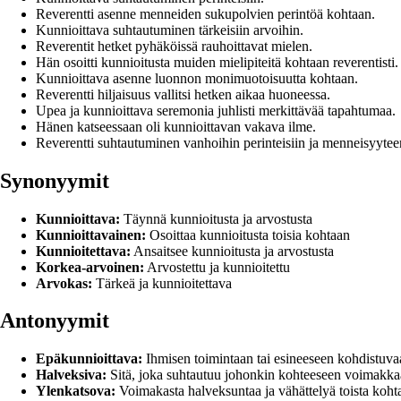
Reverentti asenne menneiden sukupolvien perintöä kohtaan.
Kunnioittava suhtautuminen tärkeisiin arvoihin.
Reverentit hetket pyhäköissä rauhoittavat mielen.
Hän osoitti kunnioitusta muiden mielipiteitä kohtaan reverentisti.
Kunnioittava asenne luonnon monimuotoisuutta kohtaan.
Reverentti hiljaisuus vallitsi hetken aikaa huoneessa.
Upea ja kunnioittava seremonia juhlisti merkittävää tapahtumaa.
Hänen katseessaan oli kunnioittavan vakava ilme.
Reverentti suhtautuminen vanhoihin perinteisiin ja menneisyytee
Synonyymit
Kunnioittava:
Täynnä kunnioitusta ja arvostusta
Kunnioittavainen:
Osoittaa kunnioitusta toisia kohtaan
Kunnioitettava:
Ansaitsee kunnioitusta ja arvostusta
Korkea-arvoinen:
Arvostettu ja kunnioitettu
Arvokas:
Tärkeä ja kunnioitettava
Antonyymit
Epäkunnioittava:
Ihmisen toimintaan tai esineeseen kohdistuvaa 
Halveksiva:
Sitä, joka suhtautuu johonkin kohteeseen voimakkaan 
Ylenkatsova:
Voimakasta halveksuntaa ja vähättelyä toista kohta