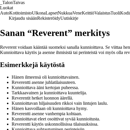
_
TalonTaivas
Luokat
Auto
Kotitoimisto
Ulkona
Lapset
Nukkua
Vene
Keittiö
Valaistus
Tuoli
Kodi
Kirjaudu sisään
Rekisteröidy
Uutiskirje
Sanan “Reverent” merkitys
Reverent voidaan kääntää suomeksi sanalla kunnioittava. Se viittaa henki
Kunnioittava käytös ja asenne ihmisistä tai perinteistä voi myös olla re
Esimerkkejä käytöstä
Hänen ilmeensä oli kunnioittavainen.
Reverentti asenne juhlatilaisuuteen.
Kunnioittava ääni kertojan puheessa.
Tarkkaavainen ja kunnioittava kuuntelija.
Reverentit hetket luonnon äärellä.
Kunnioittavan hiljaisuuden rikkoi vain lintujen laulu.
Hänen kasvoillaan oli kunnioittava hymy.
Reverentti asenne vanhempia kohtaan.
Kunnioittavat eleet osoittivat syvää kunnioitusta.
Reverentti käytös uskonnollisissa tilaisuuksissa.
Kunnioittava suhtautuminen perinteisiin.