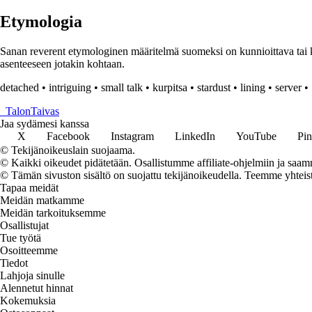
Etymologia
Sanan reverent etymologinen määritelmä suomeksi on kunnioittava tai k
asenteeseen jotakin kohtaan.
detached
•
intriguing
•
small talk
•
kurpitsa
•
stardust
•
lining
•
server
•
_
TalonTaivas
Jaa sydämesi kanssa
X
Facebook
Instagram
LinkedIn
YouTube
Pin
© Tekijänoikeuslain suojaama.
© Kaikki oikeudet pidätetään. Osallistumme affiliate-ohjelmiin ja saam
© Tämän sivuston sisältö on suojattu tekijänoikeudella. Teemme yhtei
Tapaa meidät
Meidän matkamme
Meidän tarkoituksemme
Osallistujat
Tue työtä
Osoitteemme
Tiedot
Lahjoja sinulle
Alennetut hinnat
Kokemuksia