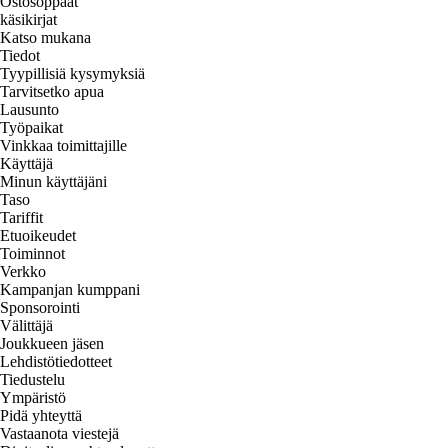
Ostosoppaat
käsikirjat
Katso mukana
Tiedot
Tyypillisiä kysymyksiä
Tarvitsetko apua
Lausunto
Työpaikat
Vinkkaa toimittajille
Käyttäjä
Minun käyttäjäni
Taso
Tariffit
Etuoikeudet
Toiminnot
Verkko
Kampanjan kumppani
Sponsorointi
Välittäjä
Joukkueen jäsen
Lehdistötiedotteet
Tiedustelu
Ympäristö
Pidä yhteyttä
Vastaanota viestejä