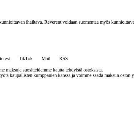
unnioittavan ihailtava. Reverent voidaan suomentaa myös kunnioittavaa
terest
TikTok
Mail
RSS
me maksuja suositteidemme kautta tehdyistä ostoksista.
styötä kaupallisten kumppanien kanssa ja voimme saada maksun oston yh