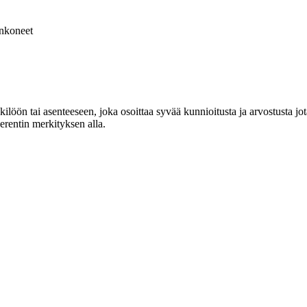
nkoneet
löön tai asenteeseen, joka osoittaa syvää kunnioitusta ja arvostusta jot
verentin merkityksen alla.