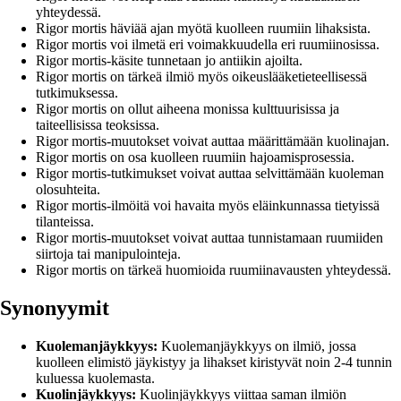
yhteydessä.
Rigor mortis häviää ajan myötä kuolleen ruumiin lihaksista.
Rigor mortis voi ilmetä eri voimakkuudella eri ruumiinosissa.
Rigor mortis-käsite tunnetaan jo antiikin ajoilta.
Rigor mortis on tärkeä ilmiö myös oikeuslääketieteellisessä
tutkimuksessa.
Rigor mortis on ollut aiheena monissa kulttuurisissa ja
taiteellisissa teoksissa.
Rigor mortis-muutokset voivat auttaa määrittämään kuolinajan.
Rigor mortis on osa kuolleen ruumiin hajoamisprosessia.
Rigor mortis-tutkimukset voivat auttaa selvittämään kuoleman
olosuhteita.
Rigor mortis-ilmöitä voi havaita myös eläinkunnassa tietyissä
tilanteissa.
Rigor mortis-muutokset voivat auttaa tunnistamaan ruumiiden
siirtoja tai manipulointeja.
Rigor mortis on tärkeä huomioida ruumiinavausten yhteydessä.
Synonyymit
Kuolemanjäykkyys:
Kuolemanjäykkyys on ilmiö, jossa
kuolleen elimistö jäykistyy ja lihakset kiristyvät noin 2-4 tunnin
kuluessa kuolemasta.
Kuolinjäykkyys:
Kuolinjäykkyys viittaa saman ilmiön