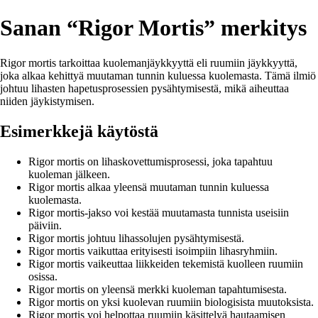
Sanan “Rigor Mortis” merkitys
Rigor mortis tarkoittaa kuolemanjäykkyyttä eli ruumiin jäykkyyttä,
joka alkaa kehittyä muutaman tunnin kuluessa kuolemasta. Tämä ilmiö
johtuu lihasten hapetusprosessien pysähtymisestä, mikä aiheuttaa
niiden jäykistymisen.
Esimerkkejä käytöstä
Rigor mortis on lihaskovettumisprosessi, joka tapahtuu
kuoleman jälkeen.
Rigor mortis alkaa yleensä muutaman tunnin kuluessa
kuolemasta.
Rigor mortis-jakso voi kestää muutamasta tunnista useisiin
päiviin.
Rigor mortis johtuu lihassolujen pysähtymisestä.
Rigor mortis vaikuttaa erityisesti isoimpiin lihasryhmiin.
Rigor mortis vaikeuttaa liikkeiden tekemistä kuolleen ruumiin
osissa.
Rigor mortis on yleensä merkki kuoleman tapahtumisesta.
Rigor mortis on yksi kuolevan ruumiin biologisista muutoksista.
Rigor mortis voi helpottaa ruumiin käsittelyä hautaamisen