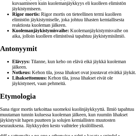
kuvaamiseen kuin kuolemanjäykkyys eli kuolleen elimistön
jäykistymiseen.
Rigor mortis:
Rigor mortis on tieteellinen termi kuolleen
elimistön jäykistymiselle, joka johtuu lihasten kemiallisesta
reaktiosta kuoleman jälkeen.
Kuolemanjäykistymisvaihe:
Kuolemanjäykistymisvaihe on
aika, jolloin kuolleen elimistössä tapahtuu jäykistymisilmiö.
Antonyymit
Elävyys:
Tilanne, kun keho on elävä eikä jäykkä kuoleman
jälkeen.
Notkeus:
Kehon tila, jossa lihakset ovat joustavat eivätkä jäykät.
Lihaksettomuus:
Kehon tila, jossa lihakset eivät ole
jäykistyneet, vaan pehmeitä.
Etymologia
Sana rigor mortis tarkoittaa suomeksi kuolinjäykkyyttä. Ilmiö tapahtuu
muutaman tunnin kuluessa kuoleman jälkeen, kun ruumiin lihakset
jäykistyvät hapen puutteen ja solujen kemiallisten muutosten
seurauksena. Jäykkyyden kesto vaihtelee yksilöllisesti.
diff
•
sattumalta
•
no one
•
otherwise
•
rahti
•
kasata
•
spindel
•