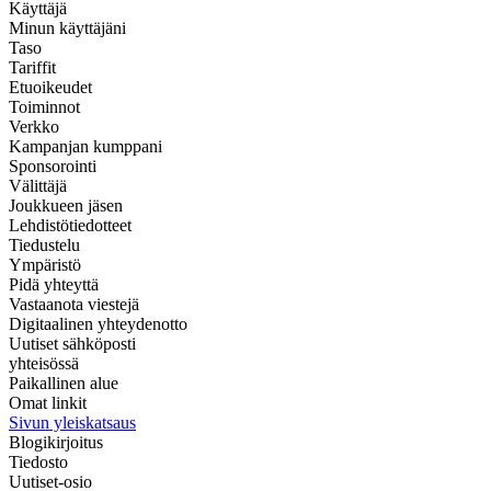
Käyttäjä
Minun käyttäjäni
Taso
Tariffit
Etuoikeudet
Toiminnot
Verkko
Kampanjan kumppani
Sponsorointi
Välittäjä
Joukkueen jäsen
Lehdistötiedotteet
Tiedustelu
Ympäristö
Pidä yhteyttä
Vastaanota viestejä
Digitaalinen yhteydenotto
Uutiset sähköposti
yhteisössä
Paikallinen alue
Omat linkit
Sivun yleiskatsaus
Blogikirjoitus
Tiedosto
Uutiset-osio