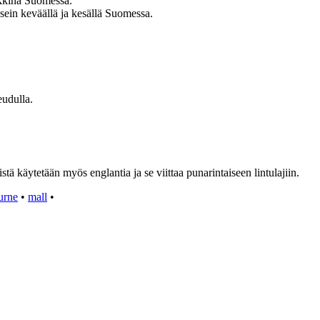
rkkinä Suomessa.
sein keväällä ja kesällä Suomessa.
eudulla.
ä käytetään myös englantia ja se viittaa punarintaiseen lintulajiin.
urne
•
mall
•