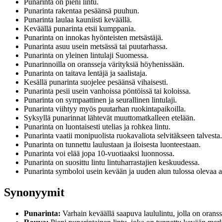
Punarinta on pieni lintu.
Punarinta rakentaa pesäänsä puuhun.
Punarinta laulaa kauniisti keväällä.
Keväällä punarinta etsii kumppania.
Punarinta on innokas hyönteisten metsästäjä.
Punarinta asuu usein metsässä tai puutarhassa.
Punarinta on yleinen lintulaji Suomessa.
Punarinnoilla on oransseja värityksiä höyhenissään.
Punarinta on taitava lentäjä ja saalistaja.
Kesällä punarinta suojelee pesäänsä vihaisesti.
Punarinta pesii usein vanhoissa pöntöissä tai koloissa.
Punarinta on sympaattinen ja seurallinen lintulaji.
Punarinta viihtyy myös puutarhan ruokintapaikoilla.
Syksyllä punarinnat lähtevät muuttomatkalleen etelään.
Punarinta on luontaisesti utelias ja rohkea lintu.
Punarinta vaatii monipuolista ruokavaliota selvitäkseen talvesta.
Punarinta on tunnettu laulustaan ja iloisesta luonteestaan.
Punarinta voi elää jopa 10-vuotiaaksi luonnossa.
Punarinta on suosittu lintu lintuharrastajien keskuudessa.
Punarinta symboloi usein kevään ja uuden alun tulossa olevaa a
Synonyymit
Punarinta:
Varhain keväällä saapuva laululintu, jolla on oranss