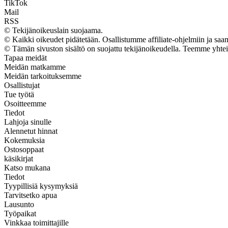
TikTok
Mail
RSS
© Tekijänoikeuslain suojaama.
© Kaikki oikeudet pidätetään. Osallistumme affiliate-ohjelmiin ja sa
© Tämän sivuston sisältö on suojattu tekijänoikeudella. Teemme yhte
Tapaa meidät
Meidän matkamme
Meidän tarkoituksemme
Osallistujat
Tue työtä
Osoitteemme
Tiedot
Lahjoja sinulle
Alennetut hinnat
Kokemuksia
Ostosoppaat
käsikirjat
Katso mukana
Tiedot
Tyypillisiä kysymyksiä
Tarvitsetko apua
Lausunto
Työpaikat
Vinkkaa toimittajille