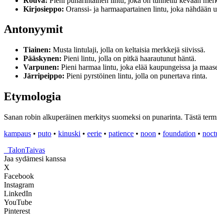
Rouva:
Pieni punarintainen lintu, joka on tunnettu kevään me
Kirjosieppo:
Oranssi- ja harmaapartainen lintu, joka nähdään u
Antonyymit
Tiainen:
Musta lintulaji, jolla on keltaisia merkkejä siivissä.
Pääskynen:
Pieni lintu, jolla on pitkä haarautunut häntä.
Varpunen:
Pieni harmaa lintu, joka elää kaupungeissa ja maas
Järripeippo:
Pieni pyrstöinen lintu, jolla on punertava rinta.
Etymologia
Sanan robin alkuperäinen merkitys suomeksi on punarinta. Tästä termist
kampaus
•
puto
•
kinuski
•
eerie
•
patience
•
noon
•
foundation
•
noct
_
TalonTaivas
Jaa sydämesi kanssa
X
Facebook
Instagram
LinkedIn
YouTube
Pinterest