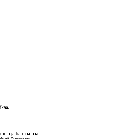
ikaa.
irinta ja harmaa pää.