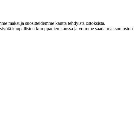
amme maksuja suositteidemme kautta tehdyistä ostoksista.
istyötä kaupallisten kumppanien kanssa ja voimme saada maksun oston y