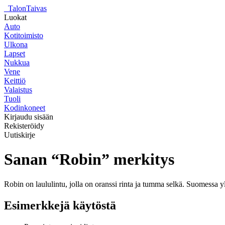
_
TalonTaivas
Luokat
Auto
Kotitoimisto
Ulkona
Lapset
Nukkua
Vene
Keittiö
Valaistus
Tuoli
Kodinkoneet
Kirjaudu sisään
Rekisteröidy
Uutiskirje
Sanan “Robin” merkitys
Robin on laululintu, jolla on oranssi rinta ja tumma selkä. Suomessa yle
Esimerkkejä käytöstä