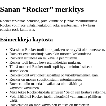
Sanan “Rocker” merkitys
Rocker tarkoittaa henkilöä, joka kuuntelee ja pitää rockmusiikista.
Rocker voi myös viitata henkilöön, joka asenteellaan ja tyyliään
edustaa rock-kulttuuria.
Esimerkkejä käytöstä
Klassinen Rocker-tuoli tuo ripauksen retrotyyliä olohuoneeseen.
Rockerit ovat suosittuja varsinkin nuorten keskuudessa.
Rockerin istuinosa on mukava ja pehmustettu.
Rocker-tuoli heiluu kevyesti liikkeiden mukaan.
Tämä moderni Rocker-tuoli sopii hyvin minimalistiseen
sisustukseen.
Rocker-tuolit ovat olleet suosittuja jo vuosikymmenien ajan.
Rocker on monen suosikkiistuin rentoutumiseen.
Rocker-tuolin materiaali vaikuttaa ulkonäköön ja
käyttömukavuuteen.
Mikä tekee Rocker-tuolista erityisen? Se on sen kestävä rakenne.
Voit räätälöidä Rocker-tuolin ulkonäköä vaihtamalla päällisen
väriä.
Rocker-tuoli on monikäyttöinen kaluste eri tilanteisiin.