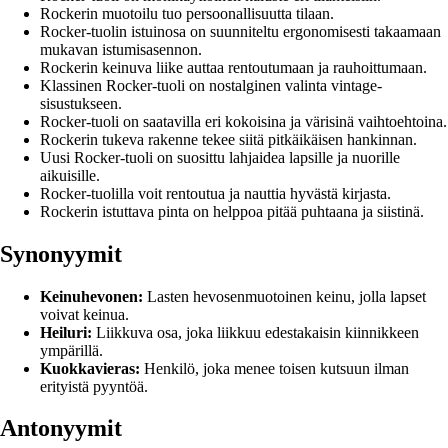
Rockerin muotoilu tuo persoonallisuutta tilaan.
Rocker-tuolin istuinosa on suunniteltu ergonomisesti takaamaan
mukavan istumisasennon.
Rockerin keinuva liike auttaa rentoutumaan ja rauhoittumaan.
Klassinen Rocker-tuoli on nostalginen valinta vintage-
sisustukseen.
Rocker-tuoli on saatavilla eri kokoisina ja värisinä vaihtoehtoina.
Rockerin tukeva rakenne tekee siitä pitkäikäisen hankinnan.
Uusi Rocker-tuoli on suosittu lahjaidea lapsille ja nuorille
aikuisille.
Rocker-tuolilla voit rentoutua ja nauttia hyvästä kirjasta.
Rockerin istuttava pinta on helppoa pitää puhtaana ja siistinä.
Synonyymit
Keinuhevonen:
Lasten hevosenmuotoinen keinu, jolla lapset
voivat keinua.
Heiluri:
Liikkuva osa, joka liikkuu edestakaisin kiinnikkeen
ympärillä.
Kuokkavieras:
Henkilö, joka menee toisen kutsuun ilman
erityistä pyyntöä.
Antonyymit