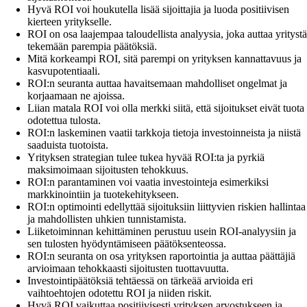
Hyvä ROI voi houkutella lisää sijoittajia ja luoda positiivisen
kierteen yritykselle.
ROI on osa laajempaa taloudellista analyysia, joka auttaa yritystä
tekemään parempia päätöksiä.
Mitä korkeampi ROI, sitä parempi on yrityksen kannattavuus ja
kasvupotentiaali.
ROI:n seuranta auttaa havaitsemaan mahdolliset ongelmat ja
korjaamaan ne ajoissa.
Liian matala ROI voi olla merkki siitä, että sijoitukset eivät tuota
odotettua tulosta.
ROI:n laskeminen vaatii tarkkoja tietoja investoinneista ja niistä
saaduista tuotoista.
Yrityksen strategian tulee tukea hyvää ROI:ta ja pyrkiä
maksimoimaan sijoitusten tehokkuus.
ROI:n parantaminen voi vaatia investointeja esimerkiksi
markkinointiin ja tuotekehitykseen.
ROI:n optimointi edellyttää sijoituksiin liittyvien riskien hallintaa
ja mahdollisten uhkien tunnistamista.
Liiketoiminnan kehittäminen perustuu usein ROI-analyysiin ja
sen tulosten hyödyntämiseen päätöksenteossa.
ROI:n seuranta on osa yrityksen raportointia ja auttaa päättäjiä
arvioimaan tehokkaasti sijoitusten tuottavuutta.
Investointipäätöksiä tehtäessä on tärkeää arvioida eri
vaihtoehtojen odotettu ROI ja niiden riskit.
Hyvä ROI vaikuttaa positiivisesti yrityksen arvostukseen ja