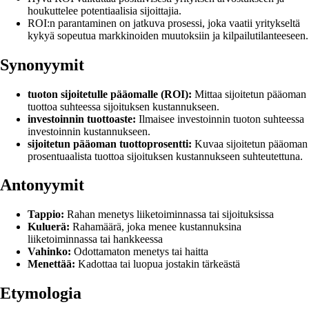
houkuttelee potentiaalisia sijoittajia.
ROI:n parantaminen on jatkuva prosessi, joka vaatii yritykseltä
kykyä sopeutua markkinoiden muutoksiin ja kilpailutilanteeseen.
Synonyymit
tuoton sijoitetulle pääomalle (ROI):
Mittaa sijoitetun pääoman
tuottoa suhteessa sijoituksen kustannukseen.
investoinnin tuottoaste:
Ilmaisee investoinnin tuoton suhteessa
investoinnin kustannukseen.
sijoitetun pääoman tuottoprosentti:
Kuvaa sijoitetun pääoman
prosentuaalista tuottoa sijoituksen kustannukseen suhteutettuna.
Antonyymit
Tappio:
Rahan menetys liiketoiminnassa tai sijoituksissa
Kuluerä:
Rahamäärä, joka menee kustannuksina
liiketoiminnassa tai hankkeessa
Vahinko:
Odottamaton menetys tai haitta
Menettää:
Kadottaa tai luopua jostakin tärkeästä
Etymologia