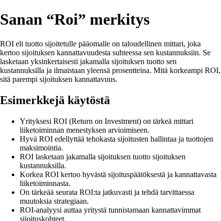
Sanan “Roi” merkitys
ROI eli tuotto sijoitetulle pääomalle on taloudellinen mittari, joka
kertoo sijoituksen kannattavuudesta suhteessa sen kustannuksiin. Se
lasketaan yksinkertaisesti jakamalla sijoituksen tuotto sen
kustannuksilla ja ilmaistaan yleensä prosentteina. Mitä korkeampi ROI,
sitä parempi sijoituksen kannattavuus.
Esimerkkejä käytöstä
Yrityksesi ROI (Return on Investment) on tärkeä mittari
liiketoiminnan menestyksen arvioimiseen.
Hyvä ROI edellyttää tehokasta sijoitusten hallintaa ja tuottojen
maksimointia.
ROI lasketaan jakamalla sijoituksen tuotto sijoituksen
kustannuksilla.
Korkea ROI kertoo hyvästä sijoituspäätöksestä ja kannattavasta
liiketoiminnasta.
On tärkeää seurata ROI:ta jatkuvasti ja tehdä tarvittaessa
muutoksia strategiaan.
ROI-analyysi auttaa yritystä tunnistamaan kannattavimmat
sijoituskohteet.