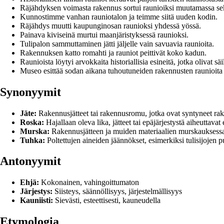
Räjähdyksen voimasta rakennus sortui raunioiksi muutamassa se
Kunnostimme vanhan rauniotalon ja teimme siitä uuden kodin.
Räjähdys muutti kaupunginosan raunioksi yhdessä yössä.
Painava kiviseinä murtui maanjäristyksessä raunioksi.
Tulipalon sammuttaminen jätti jäljelle vain savuavia raunioita.
Rakennuksen katto romahti ja rauniot peittivät koko kadun.
Raunioista löytyi arvokkaita historiallisia esineitä, jotka olivat sä
Museo esittää sodan aikana tuhoutuneiden rakennusten raunioita 
Synonyymit
Jäte:
Rakennusjätteet tai rakennusromu, jotka ovat syntyneet ra
Roska:
Hajallaan oleva lika, jätteet tai epäjärjestystä aiheuttavat 
Murska:
Rakennusjätteen ja muiden materiaalien murskauksessa 
Tuhka:
Poltettujen aineiden jäännökset, esimerkiksi tulisijojen p
Antonyymit
Ehjä:
Kokonainen, vahingoittumaton
Järjestys:
Siisteys, säännöllisyys, järjestelmällisyys
Kauniisti:
Sievästi, esteettisesti, kauneudella
Etymologia