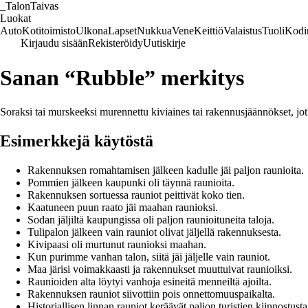
_
TalonTaivas
Luokat
Auto
Kotitoimisto
Ulkona
Lapset
Nukkua
Vene
Keittiö
Valaistus
Tuoli
Kodi
Kirjaudu sisään
Rekisteröidy
Uutiskirje
Sanan “Rubble” merkitys
Soraksi tai murskeeksi murennettu kiviaines tai rakennusjäännökset, jot
Esimerkkejä käytöstä
Rakennuksen romahtamisen jälkeen kadulle jäi paljon raunioita.
Pommien jälkeen kaupunki oli täynnä raunioita.
Rakennuksen sortuessa rauniot peittivät koko tien.
Kaatuneen puun raato jäi maahan raunioksi.
Sodan jäljiltä kaupungissa oli paljon raunioituneita taloja.
Tulipalon jälkeen vain rauniot olivat jäljellä rakennuksesta.
Kivipaasi oli murtunut raunioksi maahan.
Kun purimme vanhan talon, siitä jäi jäljelle vain rauniot.
Maa järisi voimakkaasti ja rakennukset muuttuivat raunioiksi.
Raunioiden alta löytyi vanhoja esineitä menneiltä ajoilta.
Rakennuksen rauniot siivottiin pois onnettomuuspaikalta.
Historiallisen linnan rauniot keräävät paljon turistien kiinnostusta