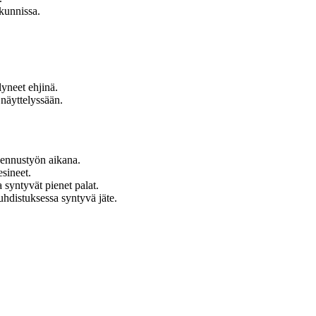
kunnissa.
ilyneet ehjinä.
näyttelyssään.
kennustyön aikana.
esineet.
syntyvät pienet palat.
uhdistuksessa syntyvä jäte.