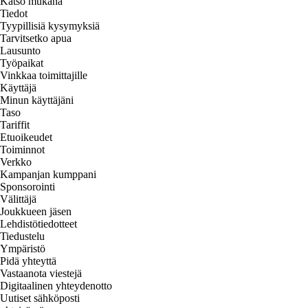
Katso mukana
Tiedot
Tyypillisiä kysymyksiä
Tarvitsetko apua
Lausunto
Työpaikat
Vinkkaa toimittajille
Käyttäjä
Minun käyttäjäni
Taso
Tariffit
Etuoikeudet
Toiminnot
Verkko
Kampanjan kumppani
Sponsorointi
Välittäjä
Joukkueen jäsen
Lehdistötiedotteet
Tiedustelu
Ympäristö
Pidä yhteyttä
Vastaanota viestejä
Digitaalinen yhteydenotto
Uutiset sähköposti