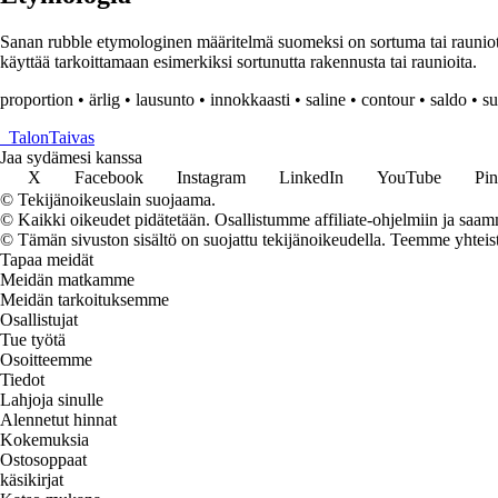
Sanan rubble etymologinen määritelmä suomeksi on sortuma tai rauniot.
käyttää tarkoittamaan esimerkiksi sortunutta rakennusta tai raunioita.
proportion
•
ärlig
•
lausunto
•
innokkaasti
•
saline
•
contour
•
saldo
•
su
_
TalonTaivas
Jaa sydämesi kanssa
X
Facebook
Instagram
LinkedIn
YouTube
Pin
© Tekijänoikeuslain suojaama.
© Kaikki oikeudet pidätetään. Osallistumme affiliate-ohjelmiin ja saam
© Tämän sivuston sisältö on suojattu tekijänoikeudella. Teemme yhtei
Tapaa meidät
Meidän matkamme
Meidän tarkoituksemme
Osallistujat
Tue työtä
Osoitteemme
Tiedot
Lahjoja sinulle
Alennetut hinnat
Kokemuksia
Ostosoppaat
käsikirjat