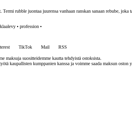
 Termi rubble juontaa juurensa vanhaan ranskan sanaan rebube, joka tar
klaalevy
•
profession
•
terest
TikTok
Mail
RSS
me maksuja suositteidemme kautta tehdyistä ostoksista.
styötä kaupallisten kumppanien kanssa ja voimme saada maksun oston yh