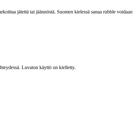
koittaa jätettä tai jäännöstä. Suomen kielessä sanaa rubble voidaan
teydessä. Luvaton käyttö on kielletty.