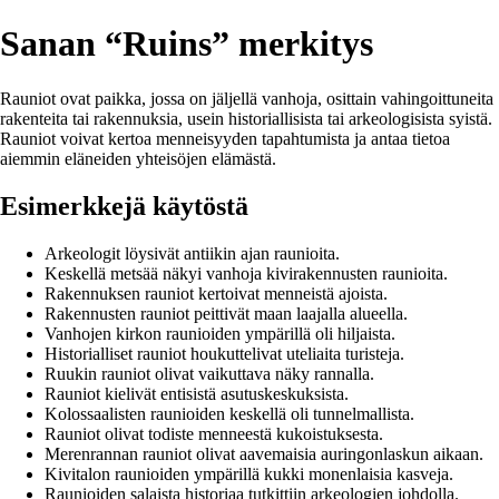
Sanan “Ruins” merkitys
Rauniot ovat paikka, jossa on jäljellä vanhoja, osittain vahingoittuneita
rakenteita tai rakennuksia, usein historiallisista tai arkeologisista syistä.
Rauniot voivat kertoa menneisyyden tapahtumista ja antaa tietoa
aiemmin eläneiden yhteisöjen elämästä.
Esimerkkejä käytöstä
Arkeologit löysivät antiikin ajan raunioita.
Keskellä metsää näkyi vanhoja kivirakennusten raunioita.
Rakennuksen rauniot kertoivat menneistä ajoista.
Rakennusten rauniot peittivät maan laajalla alueella.
Vanhojen kirkon raunioiden ympärillä oli hiljaista.
Historialliset rauniot houkuttelivat uteliaita turisteja.
Ruukin rauniot olivat vaikuttava näky rannalla.
Rauniot kielivät entisistä asutuskeskuksista.
Kolossaalisten raunioiden keskellä oli tunnelmallista.
Rauniot olivat todiste menneestä kukoistuksesta.
Merenrannan rauniot olivat aavemaisia auringonlaskun aikaan.
Kivitalon raunioiden ympärillä kukki monenlaisia kasveja.
Raunioiden salaista historiaa tutkittiin arkeologien johdolla.