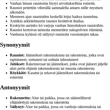
Vanhan linnan raunioista löytyi arvoituksellisia esineitä.
Rauniot peitettiin vihreällä sammalella antaen niille mystisen
ulkonäön.
Menneen ajan raunioiden keskellä leijui haikea tunnelma.
Antiikin arkkitehtuurin rauniot herättivät ihailua.
Keskiyön aurinko loi varjoja vanhan linnoituksen raunioihin.
Rauniot kertoivat tarinoita menneiden sukupolvien elämästä.
Vanhassa kylässä oli säilynyt raunioita vuosisatojen takaa.
Synonyymit
Rauniot:
Jäännökset rakennuksista tai rakenteista, jotka ovat
rapistuneet, sortuneet tai osittain tuhoutuneet
Jätökset:
Rakenneosat tai jäännökset, jotka ovat jääneet jäljelle
alun perin ehjästä rakennuksesta tai muusta rakenteesta
Röykkiöt:
Kasatut ja sekavat jäännökset rakennuksista tai
esineistä
Antonyymit
Rakennettu:
Alue tai paikka, jossa on säännöllisesti
ylläpidettyjä rakennuksia tai rakenteita
Säilynyt:
Alue tai paikka, jossa on vanhoja rakennuksia tai