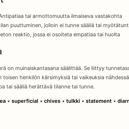
ntipatiaa tai armottomuutta ilmaiseva vastakohta
lan puuttuminen, jolloin ei tunne sääliä tai myötätun
ton reaktio, jossa ei osoiteta empatiaa tai huolta
a
erä on muinaiskantasana säälittää. Se liittyy tunne
 toisen henkilön kärsimyksiä tai vaikeuksia nähdess
a tai sääliä herättävä tilanne tai tunne.
hea
•
superficial
•
chives
•
tulkki
•
statement
•
diar