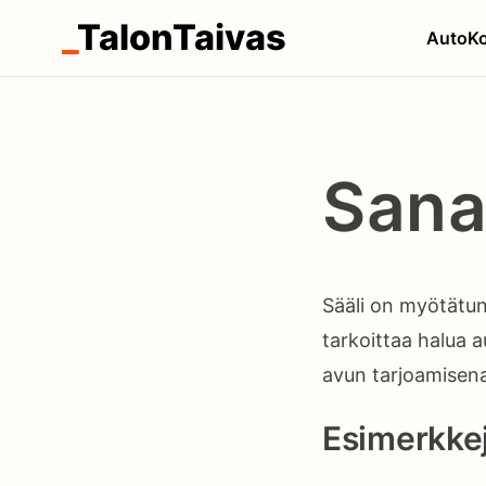
_
TalonTaivas
Auto
Ko
Sana
Sääli on myötätunt
tarkoittaa halua a
avun tarjoamisena
Esimerkkej