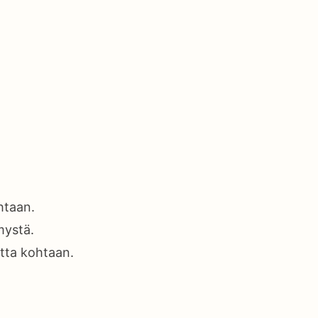
htaan.
mystä.
tta kohtaan.