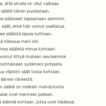
a, että sinulla on ollut vaikeaa.
 sääliä hänen puolestaan.
me päässeet tapaamaan aiemmin.
sääli, ettei hän voinut osallistua.
e säälistä lapsia kohtaan.
tä tilaisuus meni ohi.
untea säälistä minua kohtaan.
t voinut liittyä mukaan seuraamme.
 kohtaloaan sydämeni pohjasta.
u vilpitön sääli toisia kohtaan.
 äänesi väreestä.
n sääliä on melkein mahdotonta.
asiat ovat menneet pieleen.
ä eläimiä kohtaan, jotka ovat hädässä.