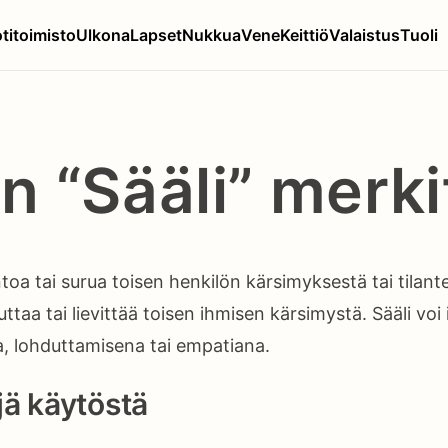
titoimisto
Ulkona
Lapset
Nukkua
Vene
Keittiö
Valaistus
Tuoli
n “Sääli” merki
oa tai surua toisen henkilön kärsimyksestä tai tilant
uttaa tai lievittää toisen ihmisen kärsimystä. Sääli voi
, lohduttamisena tai empatiana.
ä käytöstä