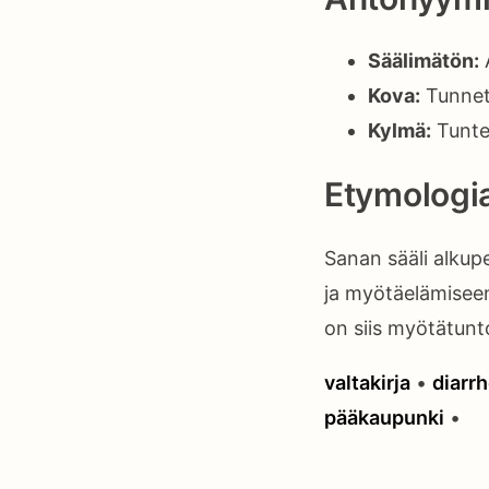
Säälimätön:
A
Kova:
Tunneti
Kylmä:
Tuntee
Etymologi
Sanan sääli alkup
ja myötäelämiseen
on siis myötätunto
valtakirja
•
diarr
pääkaupunki
•