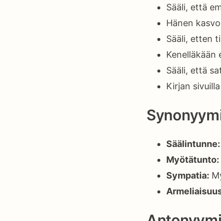
Sääli, että 
Hänen kasvoil
Sääli, etten
Kenelläkään e
Sääli, että sa
Kirjan sivuill
Synonyymi
Säälintunne:
Myötätunto:
Sympatia:
My
Armeliaisuus
Antonyymi