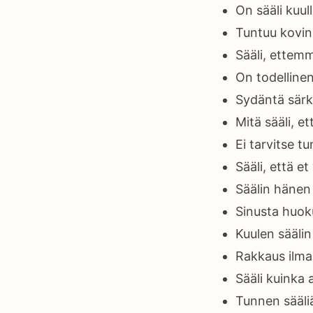
On sääli kuull
Tuntuu kovin
Sääli, ettem
On todellinen 
Sydäntä särke
Mitä sääli, et
Ei tarvitse t
Sääli, että e
Säälin hänen
Sinusta huoku
Kuulen säälin
Rakkaus ilma
Sääli kuinka 
Tunnen sääli