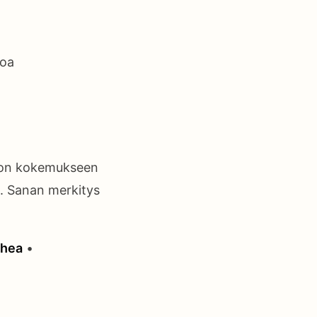
toa
tason kokemukseen
ä. Sanan merkitys
rhea
•