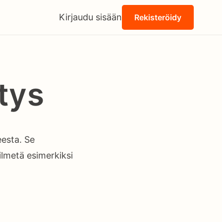
Kirjaudu sisään
Rekisteröidy
tys
eesta. Se
 ilmetä esimerkiksi