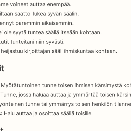
emme voineet auttaa enempää.
taan saattoi lukea syvän säälin.
 tiennyt paremmin aikaisemmin.
i ole syytä tuntea sääliä itseään kohtaan.
tutit tunteitani niin syvästi.
a heijastuu kirjoittajan sääli ihmiskuntaa kohtaan.
t
Myötätuntoinen tunne toisen ihmisen kärsimystä ko
Tunne, jossa haluaa auttaa ja ymmärtää toisen kärsi
önteinen tunne tai ymmärrys toisen henkilön tilanne
:
Halu auttaa ja osoittaa sääliä toisille.
t