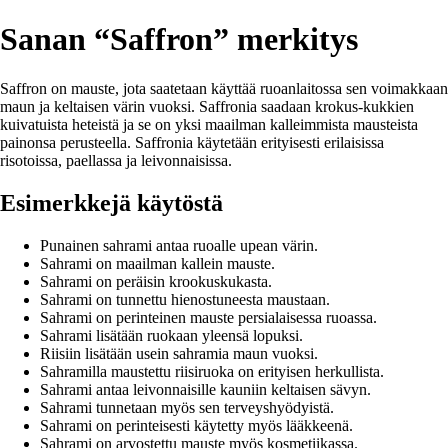
Sanan “Saffron” merkitys
Saffron on mauste, jota saatetaan käyttää ruoanlaitossa sen voimakkaan
maun ja keltaisen värin vuoksi. Saffronia saadaan krokus-kukkien
kuivatuista heteistä ja se on yksi maailman kalleimmista mausteista
painonsa perusteella. Saffronia käytetään erityisesti erilaisissa
risotoissa, paellassa ja leivonnaisissa.
Esimerkkejä käytöstä
Punainen sahrami antaa ruoalle upean värin.
Sahrami on maailman kallein mauste.
Sahrami on peräisin krookuskukasta.
Sahrami on tunnettu hienostuneesta maustaan.
Sahrami on perinteinen mauste persialaisessa ruoassa.
Sahrami lisätään ruokaan yleensä lopuksi.
Riisiin lisätään usein sahramia maun vuoksi.
Sahramilla maustettu riisiruoka on erityisen herkullista.
Sahrami antaa leivonnaisille kauniin keltaisen sävyn.
Sahrami tunnetaan myös sen terveyshyödyistä.
Sahrami on perinteisesti käytetty myös lääkkeenä.
Sahrami on arvostettu mauste myös kosmetiikassa.