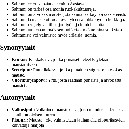
Sahramitee on suosittua etenkin Aasiassa.
Sahrami on tärkeä osa monia ruokakulttuureja.
Sahrami on arvokas mauste, jota kannattaa käyttää säästeliäästi.
Sahramilla maustetut ruoat ovat yleensä juhlapöydän herkkuja.
Sahramin viljely vaatii paljon työtä ja huolellisuutta.
Sahrami tunnetaan myös sen uniikeista makuominaisuuksista.
Sahramista voi valmistaa myös erilaisia juomia.
Synonyymit
Krokus:
Kukkakasvi, jonka punaiset heteet käytetään
maustamiseen.
Seetripuu:
Puuvillakasvi, jonka punainen stigma on arvokas
mauste.
Vuorikurjenpolvi:
Yrtti, josta saadaan punaista ja arvokasta
maustetta.
Antonyymit
Valkosipuli:
Valkoinen maustekasvi, joka muodostaa kynsistä
sipulinmuotoisen juuren
Pippuri:
Mauste, joka valmistetaan jauhamalla pippurikasvien
kuivattuja marjoja