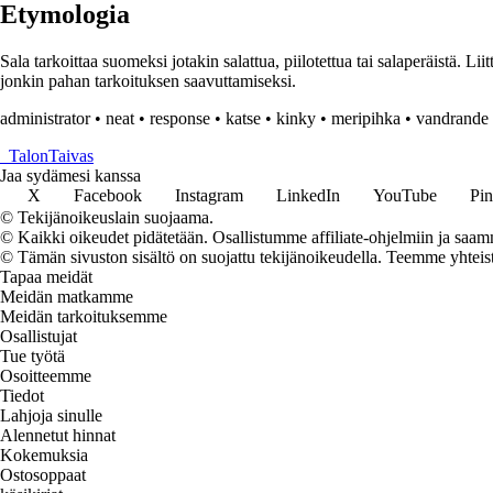
Etymologia
Sala tarkoittaa suomeksi jotakin salattua, piilotettua tai salaperäistä. L
jonkin pahan tarkoituksen saavuttamiseksi.
administrator
•
neat
•
response
•
katse
•
kinky
•
meripihka
•
vandrande 
_
TalonTaivas
Jaa sydämesi kanssa
X
Facebook
Instagram
LinkedIn
YouTube
Pin
© Tekijänoikeuslain suojaama.
© Kaikki oikeudet pidätetään. Osallistumme affiliate-ohjelmiin ja saam
© Tämän sivuston sisältö on suojattu tekijänoikeudella. Teemme yhtei
Tapaa meidät
Meidän matkamme
Meidän tarkoituksemme
Osallistujat
Tue työtä
Osoitteemme
Tiedot
Lahjoja sinulle
Alennetut hinnat
Kokemuksia
Ostosoppaat