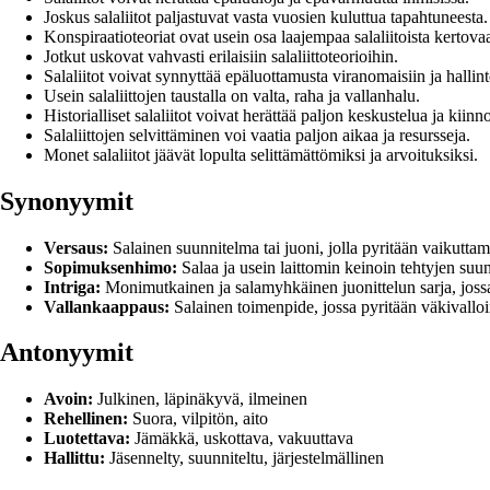
Joskus salaliitot paljastuvat vasta vuosien kuluttua tapahtuneesta.
Konspiraatioteoriat ovat usein osa laajempaa salaliitoista kertovaa
Jotkut uskovat vahvasti erilaisiin salaliittoteorioihin.
Salaliitot voivat synnyttää epäluottamusta viranomaisiin ja hallin
Usein salaliittojen taustalla on valta, raha ja vallanhalu.
Historialliset salaliitot voivat herättää paljon keskustelua ja kiinn
Salaliittojen selvittäminen voi vaatia paljon aikaa ja resursseja.
Monet salaliitot jäävät lopulta selittämättömiksi ja arvoituksiksi.
Synonyymit
Versaus:
Salainen suunnitelma tai juoni, jolla pyritään vaikuttama
Sopimuksenhimo:
Salaa ja usein laittomin keinoin tehtyjen suu
Intriga:
Monimutkainen ja salamyhkäinen juonittelun sarja, jossa ta
Vallankaappaus:
Salainen toimenpide, jossa pyritään väkivalloi
Antonyymit
Avoin:
Julkinen, läpinäkyvä, ilmeinen
Rehellinen:
Suora, vilpitön, aito
Luotettava:
Jämäkkä, uskottava, vakuuttava
Hallittu:
Jäsennelty, suunniteltu, järjestelmällinen