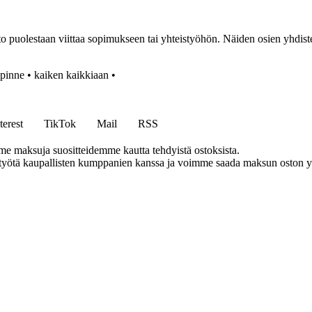
iitto puolestaan viittaa sopimukseen tai yhteistyöhön. Näiden osien yhdiste
pinne
•
kaiken kaikkiaan
•
terest
TikTok
Mail
RSS
me maksuja suositteidemme kautta tehdyistä ostoksista.
styötä kaupallisten kumppanien kanssa ja voimme saada maksun oston yh