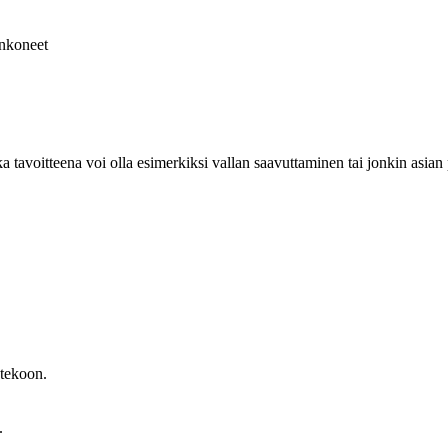
nkoneet
nka tavoitteena voi olla esimerkiksi vallan saavuttaminen tai jonkin asian
ntekoon.
.