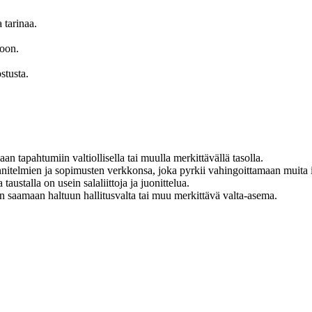
 tarinaa.
toon.
ostusta.
an tapahtumiin valtiollisella tai muulla merkittävällä tasolla.
nnitelmien ja sopimusten verkkonsa, joka pyrkii vahingoittamaan muita i
ustalla on usein salaliittoja ja juonittelua.
n saamaan haltuun hallitusvalta tai muu merkittävä valta-asema.