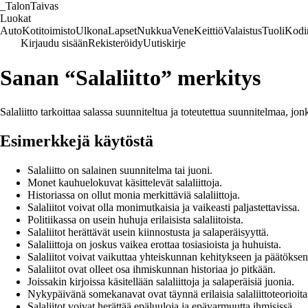
_
TalonTaivas
Luokat
Auto
Kotitoimisto
Ulkona
Lapset
Nukkua
Vene
Keittiö
Valaistus
Tuoli
Kodi
Kirjaudu sisään
Rekisteröidy
Uutiskirje
Sanan “Salaliitto” merkitys
Salaliitto tarkoittaa salassa suunniteltua ja toteutettua suunnitelmaa, jo
Esimerkkejä käytöstä
Salaliitto on salainen suunnitelma tai juoni.
Monet kauhuelokuvat käsittelevät salaliittoja.
Historiassa on ollut monia merkittäviä salaliittoja.
Salaliitot voivat olla monimutkaisia ja vaikeasti paljastettavissa.
Politiikassa on usein huhuja erilaisista salaliitoista.
Salaliitot herättävät usein kiinnostusta ja salaperäisyyttä.
Salaliittoja on joskus vaikea erottaa tosiasioista ja huhuista.
Salaliitot voivat vaikuttaa yhteiskunnan kehitykseen ja päätökse
Salaliitot ovat olleet osa ihmiskunnan historiaa jo pitkään.
Joissakin kirjoissa käsitellään salaliittoja ja salaperäisiä juonia.
Nykypäivänä somekanavat ovat täynnä erilaisia salaliittoteorioita
Salaliitot voivat herättää epäluuloja ja epävarmuutta ihmisissä.