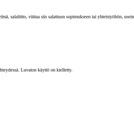
lmä, salaliitto, viittaa siis salattuun sopimukseen tai yhteistyöhön, usein
teydessä. Luvaton käyttö on kielletty.