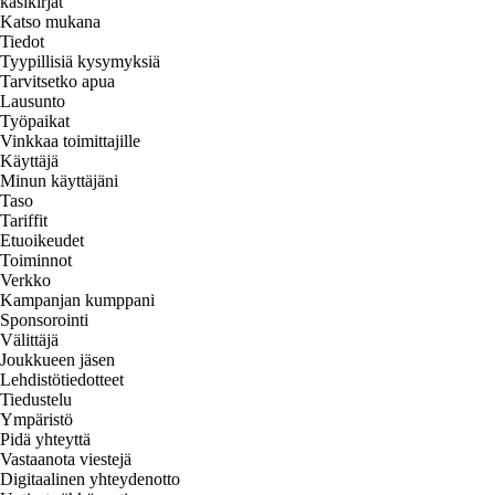
käsikirjat
Katso mukana
Tiedot
Tyypillisiä kysymyksiä
Tarvitsetko apua
Lausunto
Työpaikat
Vinkkaa toimittajille
Käyttäjä
Minun käyttäjäni
Taso
Tariffit
Etuoikeudet
Toiminnot
Verkko
Kampanjan kumppani
Sponsorointi
Välittäjä
Joukkueen jäsen
Lehdistötiedotteet
Tiedustelu
Ympäristö
Pidä yhteyttä
Vastaanota viestejä
Digitaalinen yhteydenotto