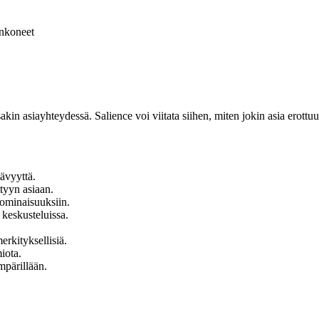
nkoneet
in asiayhteydessä. Salience voi viitata siihen, miten jokin asia erottuu 
ävyyttä.
ttyyn asiaan.
n ominaisuuksiin.
 keskusteluissa.
erkityksellisiä.
iota.
mpärillään.