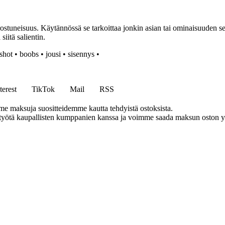
tuneisuus. Käytännössä se tarkoittaa jonkin asian tai ominaisuuden sel
iitä salientin.
shot
•
boobs
•
jousi
•
sisennys
•
terest
TikTok
Mail
RSS
me maksuja suositteidemme kautta tehdyistä ostoksista.
styötä kaupallisten kumppanien kanssa ja voimme saada maksun oston yh