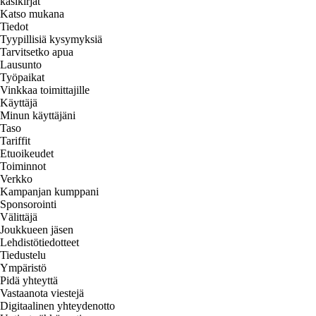
käsikirjat
Katso mukana
Tiedot
Tyypillisiä kysymyksiä
Tarvitsetko apua
Lausunto
Työpaikat
Vinkkaa toimittajille
Käyttäjä
Minun käyttäjäni
Taso
Tariffit
Etuoikeudet
Toiminnot
Verkko
Kampanjan kumppani
Sponsorointi
Välittäjä
Joukkueen jäsen
Lehdistötiedotteet
Tiedustelu
Ympäristö
Pidä yhteyttä
Vastaanota viestejä
Digitaalinen yhteydenotto