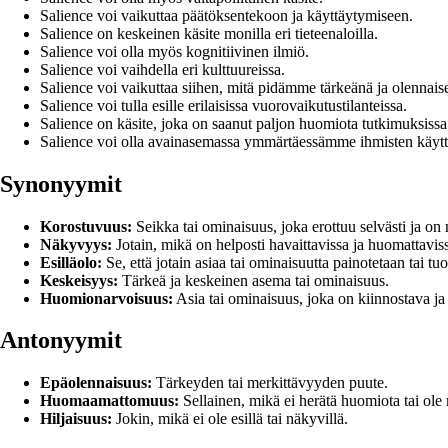
Salience voi vaikuttaa päätöksentekoon ja käyttäytymiseen.
Salience on keskeinen käsite monilla eri tieteenaloilla.
Salience voi olla myös kognitiivinen ilmiö.
Salience voi vaihdella eri kulttuureissa.
Salience voi vaikuttaa siihen, mitä pidämme tärkeänä ja olennais
Salience voi tulla esille erilaisissa vuorovaikutustilanteissa.
Salience on käsite, joka on saanut paljon huomiota tutkimuksissa
Salience voi olla avainasemassa ymmärtäessämme ihmisten käytt
Synonyymit
Korostuvuus:
Seikka tai ominaisuus, joka erottuu selvästi ja on 
Näkyvyys:
Jotain, mikä on helposti havaittavissa ja huomattavis
Esilläolo:
Se, että jotain asiaa tai ominaisuutta painotetaan tai tu
Keskeisyys:
Tärkeä ja keskeinen asema tai ominaisuus.
Huomionarvoisuus:
Asia tai ominaisuus, joka on kiinnostava j
Antonyymit
Epäolennaisuus:
Tärkeyden tai merkittävyyden puute.
Huomaamattomuus:
Sellainen, mikä ei herätä huomiota tai ole 
Hiljaisuus:
Jokin, mikä ei ole esillä tai näkyvillä.