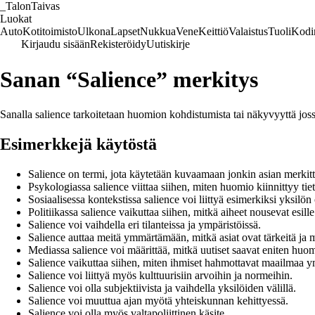
_
TalonTaivas
Luokat
Auto
Kotitoimisto
Ulkona
Lapset
Nukkua
Vene
Keittiö
Valaistus
Tuoli
Kodi
Kirjaudu sisään
Rekisteröidy
Uutiskirje
Sanan “Salience” merkitys
Sanalla salience tarkoitetaan huomion kohdistumista tai näkyvyyttä jossak
Esimerkkejä käytöstä
Salience on termi, jota käytetään kuvaamaan jonkin asian merkitt
Psykologiassa salience viittaa siihen, miten huomio kiinnittyy tie
Sosiaalisessa kontekstissa salience voi liittyä esimerkiksi yksilö
Politiikassa salience vaikuttaa siihen, mitkä aiheet nousevat esille
Salience voi vaihdella eri tilanteissa ja ympäristöissä.
Salience auttaa meitä ymmärtämään, mitkä asiat ovat tärkeitä ja m
Mediassa salience voi määrittää, mitkä uutiset saavat eniten huom
Salience vaikuttaa siihen, miten ihmiset hahmottavat maailmaa y
Salience voi liittyä myös kulttuurisiin arvoihin ja normeihin.
Salience voi olla subjektiivista ja vaihdella yksilöiden välillä.
Salience voi muuttua ajan myötä yhteiskunnan kehittyessä.
Salience voi olla myös valtapoliittinen käsite.