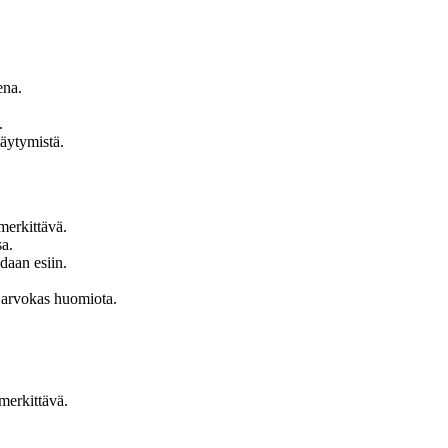
ena.
.
äytymistä.
merkittävä.
sa.
odaan esiin.
a arvokas huomiota.
merkittävä.