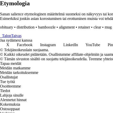
Etymologia
Sanan salience etymologinen määritelmä suomeksi on näkyvyys tai koros
Esimerkiksi jonkin asian korostuminen tai erottuminen muista voi tehdä s
obituary
•
distribution
•
bamboozle
•
alignment
•
retainer
•
clear
•
mug 
_
TalonTaivas
Jaa sydämesi kanssa
X
Facebook
Instagram
LinkedIn
YouTube
Pin
© Tekijänoikeuslain suojaama.
© Kaikki oikeudet pidätetään. Osallistumme affiliate-ohjelmiin ja saam
© Tämän sivuston sisältö on suojattu tekijänoikeudella. Teemme yhtei
Tapaa meidät
Meidän matkamme
Meidän tarkoituksemme
Osallistujat
Tue työtä
Osoitteemme
Tiedot
Lahjoja sinulle
Alennetut hinnat
Kokemuksia
Ostosoppaat