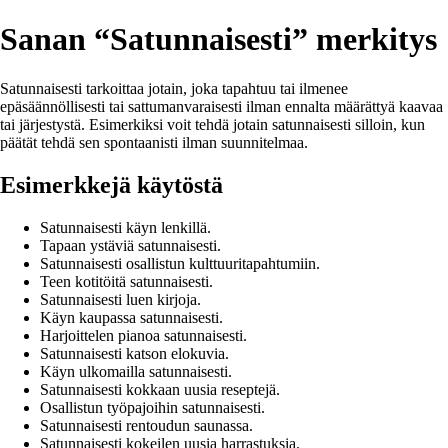
Sanan “Satunnaisesti” merkitys
Satunnaisesti tarkoittaa jotain, joka tapahtuu tai ilmenee
epäsäännöllisesti tai sattumanvaraisesti ilman ennalta määrättyä kaavaa
tai järjestystä. Esimerkiksi voit tehdä jotain satunnaisesti silloin, kun
päätät tehdä sen spontaanisti ilman suunnitelmaa.
Esimerkkejä käytöstä
Satunnaisesti käyn lenkillä.
Tapaan ystäviä satunnaisesti.
Satunnaisesti osallistun kulttuuritapahtumiin.
Teen kotitöitä satunnaisesti.
Satunnaisesti luen kirjoja.
Käyn kaupassa satunnaisesti.
Harjoittelen pianoa satunnaisesti.
Satunnaisesti katson elokuvia.
Käyn ulkomailla satunnaisesti.
Satunnaisesti kokkaan uusia reseptejä.
Osallistun työpajoihin satunnaisesti.
Satunnaisesti rentoudun saunassa.
Satunnaisesti kokeilen uusia harrastuksia.