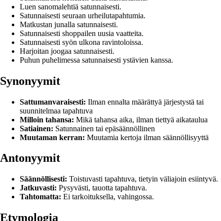
Luen sanomalehtiä satunnaisesti.
Satunnaisesti seuraan urheilutapahtumia.
Matkustan junalla satunnaisesti.
Satunnaisesti shoppailen uusia vaatteita.
Satunnaisesti syön ulkona ravintoloissa.
Harjoitan joogaa satunnaisesti.
Puhun puhelimessa satunnaisesti ystävien kanssa.
Synonyymit
Sattumanvaraisesti:
Ilman ennalta määrättyä järjestystä tai
suunnitelmaa tapahtuva
Milloin tahansa:
Mikä tahansa aika, ilman tiettyä aikataulua
Satiainen:
Satunnainen tai epäsäännöllinen
Muutaman kerran:
Muutamia kertoja ilman säännöllisyyttä
Antonyymit
Säännöllisesti:
Toistuvasti tapahtuva, tietyin väliajoin esiintyvä.
Jatkuvasti:
Pysyvästi, tauotta tapahtuva.
Tahtomatta:
Ei tarkoituksella, vahingossa.
Etymologia