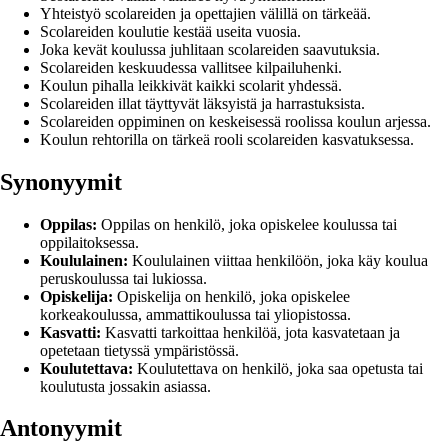
Yhteistyö scolareiden ja opettajien välillä on tärkeää.
Scolareiden koulutie kestää useita vuosia.
Joka kevät koulussa juhlitaan scolareiden saavutuksia.
Scolareiden keskuudessa vallitsee kilpailuhenki.
Koulun pihalla leikkivät kaikki scolarit yhdessä.
Scolareiden illat täyttyvät läksyistä ja harrastuksista.
Scolareiden oppiminen on keskeisessä roolissa koulun arjessa.
Koulun rehtorilla on tärkeä rooli scolareiden kasvatuksessa.
Synonyymit
Oppilas:
Oppilas on henkilö, joka opiskelee koulussa tai
oppilaitoksessa.
Koululainen:
Koululainen viittaa henkilöön, joka käy koulua
peruskoulussa tai lukiossa.
Opiskelija:
Opiskelija on henkilö, joka opiskelee
korkeakoulussa, ammattikoulussa tai yliopistossa.
Kasvatti:
Kasvatti tarkoittaa henkilöä, jota kasvatetaan ja
opetetaan tietyssä ympäristössä.
Koulutettava:
Koulutettava on henkilö, joka saa opetusta tai
koulutusta jossakin asiassa.
Antonyymit