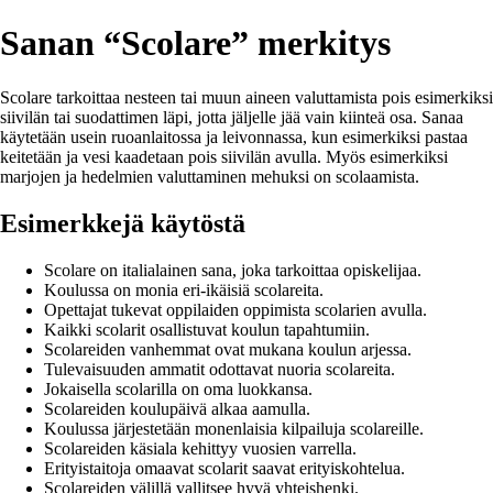
Sanan “Scolare” merkitys
Scolare tarkoittaa nesteen tai muun aineen valuttamista pois esimerkiksi
siivilän tai suodattimen läpi, jotta jäljelle jää vain kiinteä osa. Sanaa
käytetään usein ruoanlaitossa ja leivonnassa, kun esimerkiksi pastaa
keitetään ja vesi kaadetaan pois siivilän avulla. Myös esimerkiksi
marjojen ja hedelmien valuttaminen mehuksi on scolaamista.
Esimerkkejä käytöstä
Scolare on italialainen sana, joka tarkoittaa opiskelijaa.
Koulussa on monia eri-ikäisiä scolareita.
Opettajat tukevat oppilaiden oppimista scolarien avulla.
Kaikki scolarit osallistuvat koulun tapahtumiin.
Scolareiden vanhemmat ovat mukana koulun arjessa.
Tulevaisuuden ammatit odottavat nuoria scolareita.
Jokaisella scolarilla on oma luokkansa.
Scolareiden koulupäivä alkaa aamulla.
Koulussa järjestetään monenlaisia kilpailuja scolareille.
Scolareiden käsiala kehittyy vuosien varrella.
Erityistaitoja omaavat scolarit saavat erityiskohtelua.
Scolareiden välillä vallitsee hyvä yhteishenki.