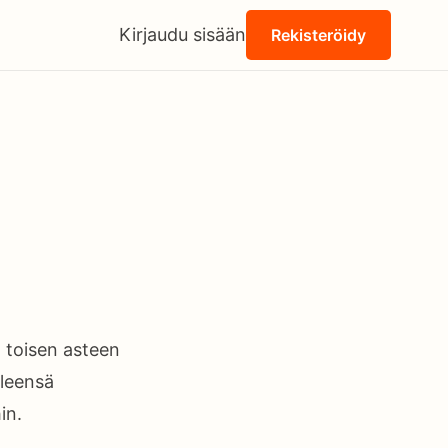
Kirjaudu sisään
Rekisteröidy
ä toisen asteen
yleensä
in.