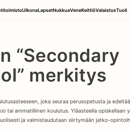
titoimisto
Ulkona
Lapset
Nukkua
Vene
Keittiö
Valaistus
Tuoli
n “Secondary
ol” merkitys
oulutusasteeseen, joka seuraa perusopetusta ja edeltä
kio tai ammatillinen koulutus. Yläasteella opiskellaan 
uolisesti ja valmistaudutaan siirtymään jatko-opintoih