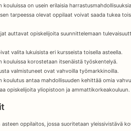
 kouluissa on usein erilaisia harrastusmahdollisuuksia
ksen tarpeessa olevat oppilaat voivat saada tukea toi
at auttavat opiskelijoita suunnittelemaan tulevaisuutt
ivat valita lukuisista eri kursseista toisella asteella.
n kouluissa korostetaan itsenäistä työskentelyä.
sta valmistuneet ovat vahvoilla työmarkkinoilla.
n koulutus antaa mahdollisuuden kehittää omia vahvu
aa opiskelijoita yliopistoon ja ammattikorkeakouluun.
t
asteen oppilaitos, jossa suoritetaan yleissivistävä ko