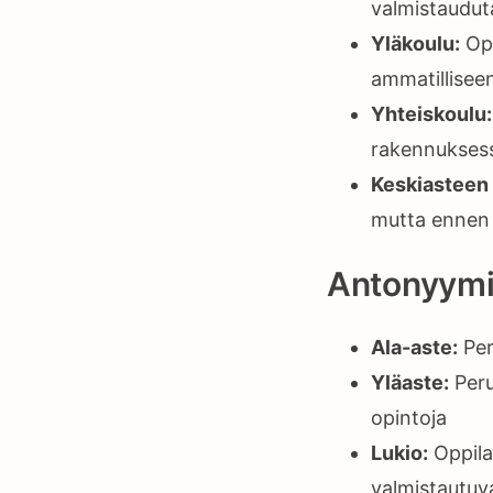
valmistaudut
Yläkoulu:
Opp
ammatilliseen
Yhteiskoulu:
rakennukses
Keskiasteen 
mutta ennen 
Antonyymi
Ala-aste:
Per
Yläaste:
Peru
opintoja
Lukio:
Oppilai
valmistautuva