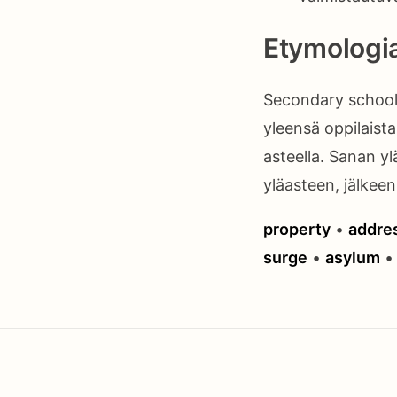
Etymologi
Secondary school
yleensä oppilaista
asteella. Sanan yl
yläasteen, jälkeen
property
•
addre
surge
•
asylum