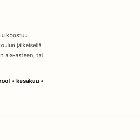
lu koostuu
oulun jälkeisellä
un ala-asteen, tai
hool
•
kesäkuu
•