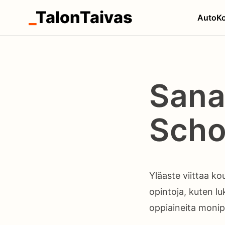
_
TalonTaivas
Auto
Ko
Sana
Scho
Yläaste viittaa k
opintoja, kuten lu
oppiaineita monip