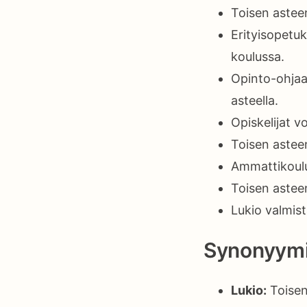
Toisen asteen
Erityisopetu
koulussa.
Opinto-ohjaaj
asteella.
Opiskelijat vo
Toisen astee
Ammattikoulu
Toisen astee
Lukio valmist
Synonyymi
Lukio:
Toisen 