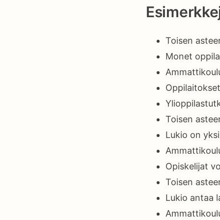
Esimerkkej
Toisen asteen
Monet oppilaa
Ammattikoulus
Oppilaitokset
Ylioppilastut
Toisen asteen
Lukio on yks
Ammattikoulu
Opiskelijat vo
Toisen astee
Lukio antaa l
Ammattikoulus