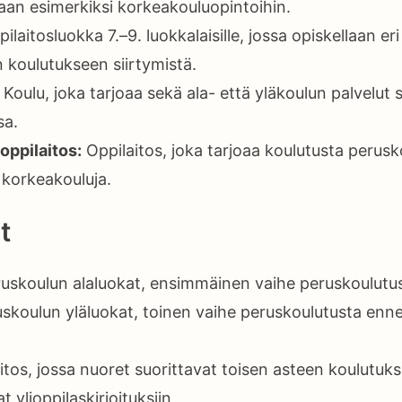
aan esimerkiksi korkeakouluopintoihin.
ilaitosluokka 7.–9. luokkalaisille, jossa opiskellaan er
 koulutukseen siirtymistä.
Koulu, joka tarjoaa sekä ala- että yläkoulun palvelut
sa.
oppilaitos:
Oppilaitos, joka tarjoaa koulutusta perusk
korkeakouluja.
t
uskoulun alaluokat, ensimmäinen vaihe peruskoulutu
skoulun yläluokat, toinen vaihe peruskoulutusta enn
tos, jossa nuoret suorittavat toisen asteen koulutuks
t ylioppilaskirjoituksiin