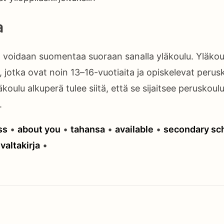
a
 voidaan suomentaa suoraan sanalla yläkoulu. Yläkou
, jotka ovat noin 13–16-vuotiaita ja opiskelevat perusk
äkoulu alkuperä tulee siitä, että se sijaitsee peruskoul
.
ss
•
about you
•
tahansa
•
available
•
secondary sc
•
valtakirja
•