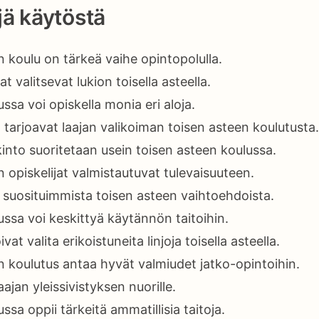
ä käytöstä
 koulu on tärkeä vaihe opintopolulla.
t valitsevat lukion toisella asteella.
sa voi opiskella monia eri aloja.
 tarjoavat laajan valikoiman toisen asteen koulutusta.
kinto suoritetaan usein toisen asteen koulussa.
 opiskelijat valmistautuvat tulevaisuuteen.
i suosituimmista toisen asteen vaihtoehdoista.
ssa voi keskittyä käytännön taitoihin.
ivat valita erikoistuneita linjoja toisella asteella.
n koulutus antaa hyvät valmiudet jatko-opintoihin.
aajan yleissivistyksen nuorille.
sa oppii tärkeitä ammatillisia taitoja.