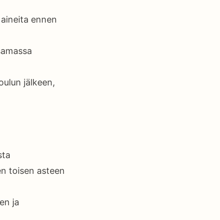
i aineita ennen
 samassa
oulun jälkeen,
sta
en toisen asteen
en ja