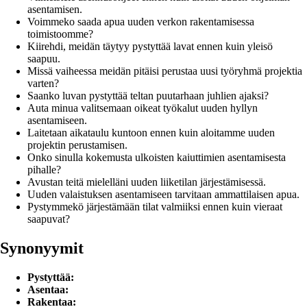
asentamisen.
Voimmeko saada apua uuden verkon rakentamisessa
toimistoomme?
Kiirehdi, meidän täytyy pystyttää lavat ennen kuin yleisö
saapuu.
Missä vaiheessa meidän pitäisi perustaa uusi työryhmä projektia
varten?
Saanko luvan pystyttää teltan puutarhaan juhlien ajaksi?
Auta minua valitsemaan oikeat työkalut uuden hyllyn
asentamiseen.
Laitetaan aikataulu kuntoon ennen kuin aloitamme uuden
projektin perustamisen.
Onko sinulla kokemusta ulkoisten kaiuttimien asentamisesta
pihalle?
Avustan teitä mielelläni uuden liiketilan järjestämisessä.
Uuden valaistuksen asentamiseen tarvitaan ammattilaisen apua.
Pystymmekö järjestämään tilat valmiiksi ennen kuin vieraat
saapuvat?
Synonyymit
Pystyttää:
Asentaa:
Rakentaa: