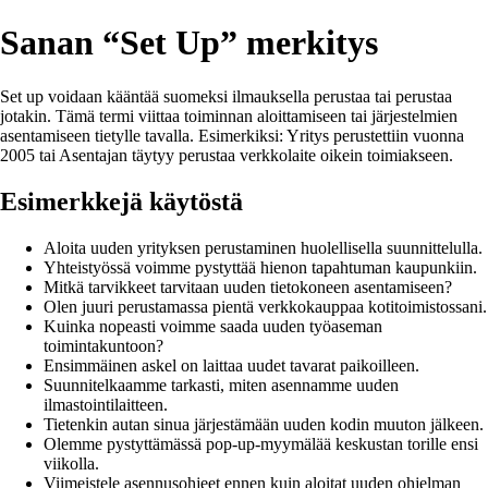
Sanan “Set Up” merkitys
Set up voidaan kääntää suomeksi ilmauksella perustaa tai perustaa
jotakin. Tämä termi viittaa toiminnan aloittamiseen tai järjestelmien
asentamiseen tietylle tavalla. Esimerkiksi: Yritys perustettiin vuonna
2005 tai Asentajan täytyy perustaa verkkolaite oikein toimiakseen.
Esimerkkejä käytöstä
Aloita uuden yrityksen perustaminen huolellisella suunnittelulla.
Yhteistyössä voimme pystyttää hienon tapahtuman kaupunkiin.
Mitkä tarvikkeet tarvitaan uuden tietokoneen asentamiseen?
Olen juuri perustamassa pientä verkkokauppaa kotitoimistossani.
Kuinka nopeasti voimme saada uuden työaseman
toimintakuntoon?
Ensimmäinen askel on laittaa uudet tavarat paikoilleen.
Suunnitelkaamme tarkasti, miten asennamme uuden
ilmastointilaitteen.
Tietenkin autan sinua järjestämään uuden kodin muuton jälkeen.
Olemme pystyttämässä pop-up-myymälää keskustan torille ensi
viikolla.
Viimeistele asennusohjeet ennen kuin aloitat uuden ohjelman