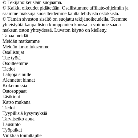
© Tekijänoikeuslain suojaama.
© Kaikki oikeudet pidätetään. Osallistumme affiliate-ohjelmiin ja
saamme maksuja suositteidemme kautta tehdyistä ostoksista.
© Tämän sivuston sisältö on suojattu tekijänoikeudella. Teemme
yhteistyötä kaupallisten kumppanien kanssa ja voimme saada
maksun oston yhteydessä. Luvaton käyttö on kielletty.
Tapaa meidät
Meidän matkamme
Meidän tarkoituksemme
Osallistujat
Tue työtä
Osoitteemme
Tiedot
Lahjoja sinulle
Alennetut hinnat
Kokemuksia
Ostosoppaat
käsikirjat
Katso mukana
Tiedot
Tyypillisiä kysymyksiä
Tarvitsetko apua
Lausunto
Työpaikat
Vinkkaa toimittajille