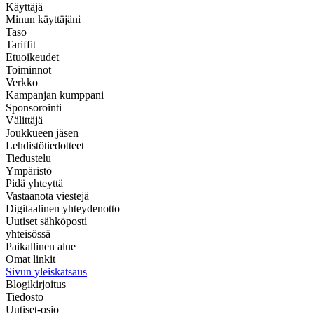
Käyttäjä
Minun käyttäjäni
Taso
Tariffit
Etuoikeudet
Toiminnot
Verkko
Kampanjan kumppani
Sponsorointi
Välittäjä
Joukkueen jäsen
Lehdistötiedotteet
Tiedustelu
Ympäristö
Pidä yhteyttä
Vastaanota viestejä
Digitaalinen yhteydenotto
Uutiset sähköposti
yhteisössä
Paikallinen alue
Omat linkit
Sivun yleiskatsaus
Blogikirjoitus
Tiedosto
Uutiset-osio