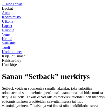
_
TalonTaivas
Luokat
Auto
Kotitoimisto
Ulkona
Lapset
Nukkua
Vene
Keittiö
Valaistus
Tuoli
Kodinkoneet
Kirjaudu sisään
Rekisteröidy
Uutiskirje
Sanan “Setback” merkitys
Setback voidaan suomentaa sanalla takaisku, joka tarkoittaa
odotusten tai suunnitelmien pettämistä, taantumista tai hidastumista
tietyllä alueella. Takaisku voi olla esimerkiksi taloudellinen menetys,
epäonnistuminen tavoitteiden saavuttamisessa tai muu
vastoinkäyminen. Takaiskuja voi ilmetä niin henkilökohtaisessa