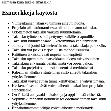
elämässä kuin liike-elämässäkin.
Esimerkkejä käytöstä
Viimeaikainen takaisku tiimissä aiheutti huolta.
Projektin aikatauluttamisessa oli odottamaton takaisku.
Odottamaton takaisku vaikutti suunnitelmiin.
Takaisku työnteossa oli pettymys kaikille osapuolille.
Takaiskut kuuluvat osana liiketoiminnan kehittämiseen.
Johtoryhmä joutui käsittelemään useita takaiskuja peräkkäin.
Takaisku voi joskus tarjota uusia mahdollisuuksia.
Kriittinen takaisku vaati nopeita toimenpiteitä.
Takaisku opetti tiimille arvokkaan läksyn tulevaisuuteen.
Takaiskuja ei kannata pelätä, niistä voi oppia paljon.
Takaisku projektissa hidasti etenemistä merkittävästi.
Kilpailijan yllättävä strateginen siirto aiheutti takaiskun
yrityksellemme.
Takaiskut voivat auttaa tiimiä kehittymään ja vahvistumaan.
Keskeneräiset tehtävät voivat aiheuttaa takaiskun projektin
etenemiselle.
On tärkeää analysoida takaiskuja ja oppia niistä virheistä.
Sopimuskumppanin konkurssi toi odottamattoman takaiskun
yrityksellemme.
Ennakoimattomat tekijät voivat aiheuttaa merkittäviä