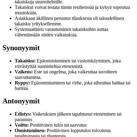
takaiskuja suunnitelmille.
Takaiskut voivat testata tiimin resilienssiä ja kykyä sopeutua
muutoksiin.
Asiakkaan äkillinen peruutus tilauksesta oli taloudellinen
takaisku yrityksellemme.
Systemaattinen varautuminen takaiskuihin auttaa
vähentämään niiden vaikutuksia.
Synonyymit
Takaisku:
Epäonnistuminen tai vastoinkäyminen, joka
viivästyttää suunniteltua etenemistä.
Vaikeus:
Este tai ongelma, joka vaikeuttaa tavoitteen
saavuttamista.
Ryppy:
Epäonnistuminen tai virhe, joka aiheuttaa haittaa tai
harmia.
Antonyymit
Edistys:
Vaikeuksien jälkeen tapahtunut eteneminen tai
parannus
Voitto:
Positiivinen tulos tai saavutus
Onnistuminen:
Positiivinen lopputulos toivotusta
tapahtumasta tai tilanteesta