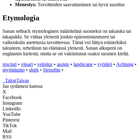
Menestys:
Tavoitteiden saavuttaminen tai hyvä suoritus
Etymologia
Sanan setback etymologinen määritelmä suomeksi on takaisku tai
takapakki. Se viittaa yleisesti jonkin epäonnistumiseen tai
vaikeuksiin asetetussa tavoitteessa. Tämä voi liittyä esimerkiksi
talouteen, urheiluun tai elämässä yleisesti. Sanan alkuperä on
englannin kielestä, mutta se on vakiintunut osaksi suomen kieltä.
rescind
•
viisari
•
veloitus
•
assign
•
landscape
•
vyötärö
•
Achtung
•
myötätunto
•
shirk
•
förnuftig
•
_
TalonTaivas
Jaa sydämesi kanssa
X
Facebook
Instagram
LinkedIn
YouTube
Pinterest
TikTok
Mail
RSS