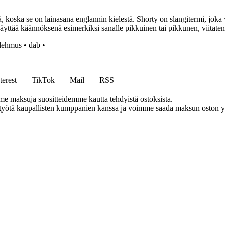
 koska se on lainasana englannin kielestä. Shorty on slangitermi, joka y
i käyttää käännöksenä esimerkiksi sanalle pikkuinen tai pikkunen, viitat
lehmus
•
dab
•
terest
TikTok
Mail
RSS
me maksuja suositteidemme kautta tehdyistä ostoksista.
styötä kaupallisten kumppanien kanssa ja voimme saada maksun oston yh