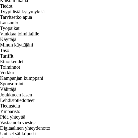
Katso mukana
Tiedot
Tyypillisiä kysymyksiä
Tarvitsetko apua
Lausunto
Työpaikat
Vinkkaa toimittajille
Käyttäjä
Minun käyttäjäni
Taso
Tariffit
Etuoikeudet
Toiminnot
Verkko
Kampanjan kumppani
Sponsorointi
Välittäjä
Joukkueen jäsen
Lehdistötiedotteet
Tiedustelu
Ympäristö
Pidä yhteyttä
Vastaanota viestejä
Digitaalinen yhteydenotto
Uutiset sähköposti