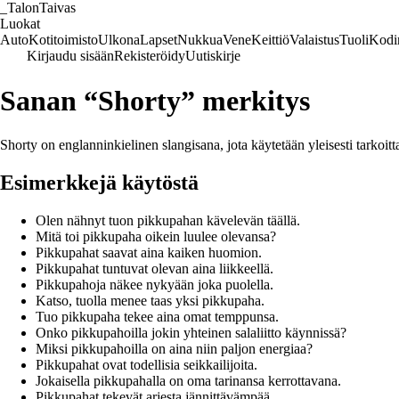
_
TalonTaivas
Luokat
Auto
Kotitoimisto
Ulkona
Lapset
Nukkua
Vene
Keittiö
Valaistus
Tuoli
Kodi
Kirjaudu sisään
Rekisteröidy
Uutiskirje
Sanan “Shorty” merkitys
Shorty on englanninkielinen slangisana, jota käytetään yleisesti tarkoit
Esimerkkejä käytöstä
Olen nähnyt tuon pikkupahan kävelevän täällä.
Mitä toi pikkupaha oikein luulee olevansa?
Pikkupahat saavat aina kaiken huomion.
Pikkupahat tuntuvat olevan aina liikkeellä.
Pikkupahoja näkee nykyään joka puolella.
Katso, tuolla menee taas yksi pikkupaha.
Tuo pikkupaha tekee aina omat temppunsa.
Onko pikkupahoilla jokin yhteinen salaliitto käynnissä?
Miksi pikkupahoilla on aina niin paljon energiaa?
Pikkupahat ovat todellisia seikkailijoita.
Jokaisella pikkupahalla on oma tarinansa kerrottavana.
Pikkupahat tekevät arjesta jännittävämpää.