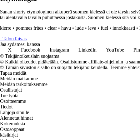
Sanan shorty etymologinen alkuperä suomen kielessä ei ole täysin selvä,
tai alentavalla tavalla puhuttaessa jostakusta. Suomen kielessä sitä vo
kierre
•
pommes frites
•
clear
•
havu
•
lude
•
leva
•
fuel
•
innokkaasti
•
_
TalonTaivas
Jaa sydämesi kanssa
X
Facebook
Instagram
LinkedIn
YouTube
Pin
© Tekijänoikeuslain suojaama.
© Kaikki oikeudet pidätetään. Osallistumme affiliate-ohjelmiin ja saam
© Tämän sivuston sisältö on suojattu tekijänoikeudella. Teemme yhtei
Tapaa meidät
Meidän matkamme
Meidän tarkoituksemme
Osallistujat
Tue työtä
Osoitteemme
Tiedot
Lahjoja sinulle
Alennetut hinnat
Kokemuksia
Ostosoppaat
käsikirjat