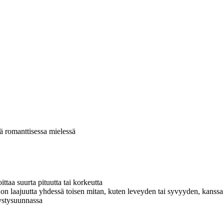
ä romanttisessa mielessä
ttaa suurta pituutta tai korkeutta
on laajuutta yhdessä toisen mitan, kuten leveyden tai syvyyden, kanssa
pystysuunnassa