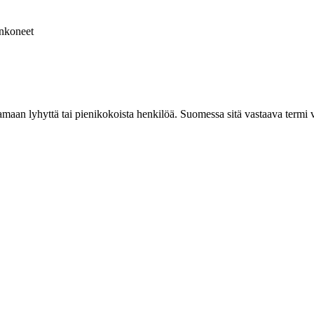
nkoneet
tamaan lyhyttä tai pienikokoista henkilöä. Suomessa sitä vastaava termi v