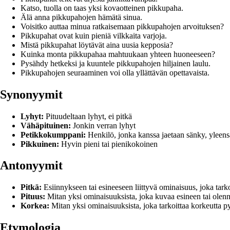
Katso, tuolla on taas yksi kovaotteinen pikkupaha.
Älä anna pikkupahojen hämätä sinua.
Voisitko auttaa minua ratkaisemaan pikkupahojen arvoituksen?
Pikkupahat ovat kuin pieniä vilkkaita varjoja.
Mistä pikkupahat löytävät aina uusia kepposia?
Kuinka monta pikkupahaa mahtuukaan yhteen huoneeseen?
Pysähdy hetkeksi ja kuuntele pikkupahojen hiljainen laulu.
Pikkupahojen seuraaminen voi olla yllättävän opettavaista.
Synonyymit
Lyhyt:
Pituudeltaan lyhyt, ei pitkä
Vähäpituinen:
Jonkin verran lyhyt
Petikkokumppani:
Henkilö, jonka kanssa jaetaan sänky, yleens
Pikkuinen:
Hyvin pieni tai pienikokoinen
Antonyymit
Pitkä:
Esiinnykseen tai esineeseen liittyvä ominaisuus, joka tarkoi
Pituus:
Mitan yksi ominaisuuksista, joka kuvaa esineen tai olenn
Korkea:
Mitan yksi ominaisuuksista, joka tarkoittaa korkeutta 
Etymologia