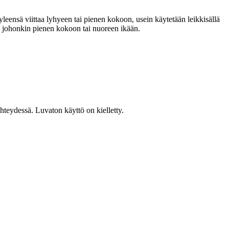
leensä viittaa lyhyeen tai pienen kokoon, usein käytetään leikkisällä
en johonkin pienen kokoon tai nuoreen ikään.
teydessä. Luvaton käyttö on kielletty.